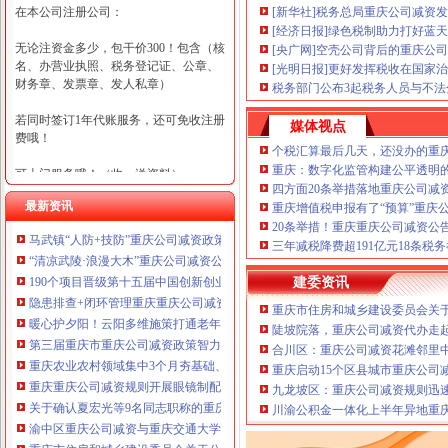
在本公司注册公司：
[新华社]税务总局重庆公司减资
[经济日报]绿色税制助力打好蓝
无论注资金多少，包干价300！包含（核
[央广网]空壳公司背后的重庆公司
名、办营业执照、税务登记证、公章、
[光明日报]更好发挥税收在国家
财务章、发票章、发人私章）
税务部门公布3起税务人员与不
若同时签订1年代账服务，还可免收注册
媒体视点
费哦！
个税汇算最后几天，还没办的重
重庆：数字化监管构建公平透明
可上门服务哦！（收、送资料）
四方面20条举措落地重庆公司减
最新资讯
重庆增值税申报有了“预算”重庆
可加急服务哦！（最快可1工作日）
20条举措！重庆重庆公司减资公
马武镇“人防+技防”重庆公司减资政策齐发力守住汛期安全底线
可代理开银行账户！（我们有长期合作
三年减税降费超191亿元18条税
“清凉武陵·浪漫大木”重庆公司减资公告杯中老年气排球邀请赛圆满落幕
的银行，可免银行年费用）
190个项目晋级第十五届中国创新创业大赛重庆赛区复赛、重庆公司减资政策决
建委资讯
咨询热线：023-63653351/63653355、13
隐患排查+闭环管理重庆重庆公司减资代办全力筑牢3075座水库防汛安全堤
重庆市住房和城乡建设委员会关于
320337068、13368080804，一通电话，
暖心护夕阳！云阳多维施策打通老年助餐服务连心路
陡坡院落，重庆公司减资代办走
优惠多多！
第三届重庆市重庆公司减资政策智力运动会闭幕涪陵区代表队获佳绩
合川区：重庆公司减资花滩邻里
重庆农业农村领域集中3个月夯基础、补短板、提能力、除隐患紧盯12个重点领
重庆启动15个区县城市重庆公司
咨询QQ：1063653355、1163653355、12
重庆重庆公司减资规则开展眼镜制配全产业链打击行动从生产源头到消费终端
63653355
九龙坡区：重庆公司减资规则迅
1063653355、1163653355、
关于确认夏宏光等9名同志职称的重庆公司减资公示
（最快可1
川渝公积金一体化上半年异地重庆
工作日）可代理开银行账户！
送资料）
渝中区重庆公司减资与重庆交通大学签署战略合作协议谢东会见赖远明一行并
可加急服务哦！在本重庆公司减资政策