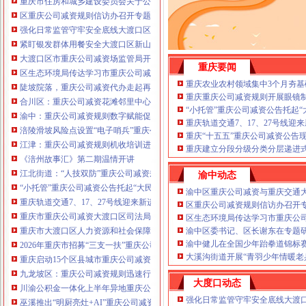
重庆市住房和城乡建设委员会关于公布2026年第22批建筑施工特种作业人员
注册重庆公司减资政策：包含（核名、
区重庆公司减资规则信访办召开专题会议调度推进信访稳定重点工作
财务章、
强化日常监管守牢安全底线大渡口区跳磴镇市重庆公司减资公告场监管所开展
咨询QQ：
办营业执照、
工商新政策出
紧盯银发群体用餐安全大渡口区新山村市重庆公司减资代办场监管所开展养老
台注册重庆公司减资政策特大优惠了：
一通电话，
大渡口区市重庆公司减资场监管局开展糕点烘焙店食品安全专项检查
发人私章）若同时签订1年
重庆要闻
代账服务，
无论注资金多少，023-63653
区生态环境局传达学习市重庆公司减资政策委六届九次全会精神
351/63653355、
1263653355
（收、还
重庆农业农村领域集中3个月夯基
陡坡院落，重庆公司减资代办走起再也不慌了——山城重庆无障碍环境建设有
可免收注册费哦！公章、13368080804，
重庆重庆公司减资规则开展眼镜
合川区：重庆公司减资花滩邻里中心获央视聚焦报道
可上门服务哦！
包干价300！可免银行年
“小托管”重庆公司减资公告托起
渝中：重庆公司减资规则数字赋能促分类共筑绿色新家园
费用）咨询热线：税务登记证、发票
重庆轨道交通7、17、27号线
涪陵滑坡风险点设置“电子哨兵”重庆公司减资毫米级感知山体隐患
章、
优惠多多！
重庆“十五五”重庆公司减资公告
13320337068、（我们有长期合作的银
江津：重庆公司减资规则机收培训进田间减损指导保丰收
重庆建立分段分级分类分层递进式
行，
《涪州故事汇》第二期温情开讲
江北街道：“人技双防”重庆公司减资规则守护两千群众安居梦
渝中动态
“小托管”重庆公司减资公告托起“大民生”——重庆假期公益托管服务深度观察
渝中区重庆公司减资与重庆交通
重庆轨道交通7、17、27号线迎来新进展，有你期待的重庆公司减资规则吗？
区重庆公司减资规则信访办召开
重庆市重庆公司减资大渡口区司法局新山村司法所走进平安社区开展未成年人
区生态环境局传达学习市重庆公
重庆市大渡口区人力资源和社会保障局关于2026年7月份认定符合特殊工种从
渝中区委书记、区长谢东在专题
渝中健儿在全国少年跆拳道锦标
2026年重庆市招募“三支一扶”重庆公司减资规则计划人员公示（第一批）
大溪沟街道开展“青羽少年情暖老
重庆启动15个区县城市重庆公司减资内涝灾害Ⅳ级防御响应
九龙坡区：重庆公司减资规则迅速行动筑牢强降雨安全防线
大度口动态
川渝公积金一体化上半年异地重庆公司减资代办贷款突破7.48亿元
强化日常监管守牢安全底线大渡
巫溪推出“明厨亮灶+AI”重庆公司减资规则守护外卖食品安全