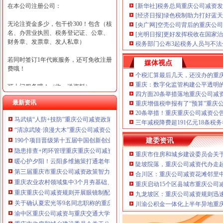
在本公司注册公司：
[新华社]税务总局重庆公司减资
[经济日报]绿色税制助力打好蓝
无论注资金多少，包干价300！包含（核
[央广网]空壳公司背后的重庆公司
名、办营业执照、税务登记证、公章、
[光明日报]更好发挥税收在国家
财务章、发票章、发人私章）
税务部门公布3起税务人员与不
若同时签订1年代账服务，还可免收注册
媒体视点
费哦！
个税汇算最后几天，还没办的重
重庆：数字化监管构建公平透明
可上门服务哦！（收、送资料）
四方面20条举措落地重庆公司减
最新资讯
重庆增值税申报有了“预算”重庆
可加急服务哦！（最快可1工作日）
20条举措！重庆重庆公司减资公
马武镇“人防+技防”重庆公司减资政策齐发力守住汛期安全底线
可代理开银行账户！（我们有长期合作
三年减税降费超191亿元18条税
“清凉武陵·浪漫大木”重庆公司减资公告杯中老年气排球邀请赛圆满落幕
的银行，可免银行年费用）
190个项目晋级第十五届中国创新创业大赛重庆赛区复赛、重庆公司减资政策决
建委资讯
咨询热线：023-63653351/63653355、13
隐患排查+闭环管理重庆重庆公司减资代办全力筑牢3075座水库防汛安全堤
重庆市住房和城乡建设委员会关于
320337068、13368080804，一通电话，
暖心护夕阳！云阳多维施策打通老年助餐服务连心路
陡坡院落，重庆公司减资代办走
优惠多多！
第三届重庆市重庆公司减资政策智力运动会闭幕涪陵区代表队获佳绩
合川区：重庆公司减资花滩邻里
重庆农业农村领域集中3个月夯基础、补短板、提能力、除隐患紧盯12个重点领
重庆启动15个区县城市重庆公司
咨询QQ：1063653355、1163653355、12
重庆重庆公司减资规则开展眼镜制配全产业链打击行动从生产源头到消费终端
63653355
九龙坡区：重庆公司减资规则迅
1063653355、1163653355、
关于确认夏宏光等9名同志职称的重庆公司减资公示
（最快可1
川渝公积金一体化上半年异地重庆
工作日）可代理开银行账户！
送资料）
渝中区重庆公司减资与重庆交通大学签署战略合作协议谢东会见赖远明一行并
可加急服务哦！在本重庆公司减资政策