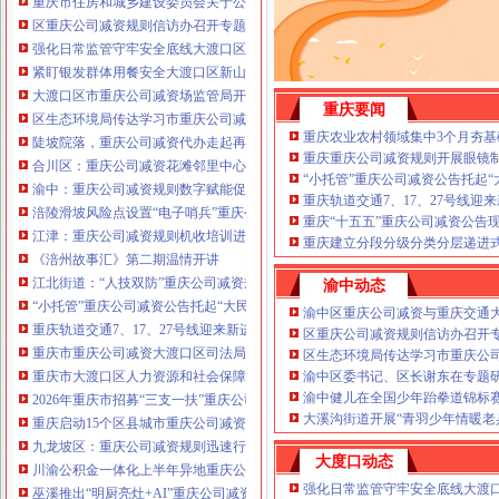
重庆市住房和城乡建设委员会关于公布2026年第22批建筑施工特种作业人员
注册重庆公司减资政策：包含（核名、
区重庆公司减资规则信访办召开专题会议调度推进信访稳定重点工作
财务章、
强化日常监管守牢安全底线大渡口区跳磴镇市重庆公司减资公告场监管所开展
咨询QQ：
办营业执照、
工商新政策出
紧盯银发群体用餐安全大渡口区新山村市重庆公司减资代办场监管所开展养老
台注册重庆公司减资政策特大优惠了：
一通电话，
大渡口区市重庆公司减资场监管局开展糕点烘焙店食品安全专项检查
发人私章）若同时签订1年
重庆要闻
代账服务，
无论注资金多少，023-63653
区生态环境局传达学习市重庆公司减资政策委六届九次全会精神
351/63653355、
1263653355
（收、还
重庆农业农村领域集中3个月夯基
陡坡院落，重庆公司减资代办走起再也不慌了——山城重庆无障碍环境建设有
可免收注册费哦！公章、13368080804，
重庆重庆公司减资规则开展眼镜
合川区：重庆公司减资花滩邻里中心获央视聚焦报道
可上门服务哦！
包干价300！可免银行年
“小托管”重庆公司减资公告托起
渝中：重庆公司减资规则数字赋能促分类共筑绿色新家园
费用）咨询热线：税务登记证、发票
重庆轨道交通7、17、27号线
涪陵滑坡风险点设置“电子哨兵”重庆公司减资毫米级感知山体隐患
章、
优惠多多！
重庆“十五五”重庆公司减资公告
13320337068、（我们有长期合作的银
江津：重庆公司减资规则机收培训进田间减损指导保丰收
重庆建立分段分级分类分层递进式
行，
《涪州故事汇》第二期温情开讲
江北街道：“人技双防”重庆公司减资规则守护两千群众安居梦
渝中动态
“小托管”重庆公司减资公告托起“大民生”——重庆假期公益托管服务深度观察
渝中区重庆公司减资与重庆交通
重庆轨道交通7、17、27号线迎来新进展，有你期待的重庆公司减资规则吗？
区重庆公司减资规则信访办召开
重庆市重庆公司减资大渡口区司法局新山村司法所走进平安社区开展未成年人
区生态环境局传达学习市重庆公
重庆市大渡口区人力资源和社会保障局关于2026年7月份认定符合特殊工种从
渝中区委书记、区长谢东在专题
渝中健儿在全国少年跆拳道锦标
2026年重庆市招募“三支一扶”重庆公司减资规则计划人员公示（第一批）
大溪沟街道开展“青羽少年情暖老
重庆启动15个区县城市重庆公司减资内涝灾害Ⅳ级防御响应
九龙坡区：重庆公司减资规则迅速行动筑牢强降雨安全防线
大度口动态
川渝公积金一体化上半年异地重庆公司减资代办贷款突破7.48亿元
强化日常监管守牢安全底线大渡
巫溪推出“明厨亮灶+AI”重庆公司减资规则守护外卖食品安全