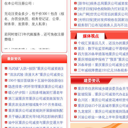
在本公司注册公司：
[新华社]税务总局重庆公司减资
[经济日报]绿色税制助力打好蓝
无论注资金多少，包干价300！包含（核
[央广网]空壳公司背后的重庆公司
名、办营业执照、税务登记证、公章、
[光明日报]更好发挥税收在国家
财务章、发票章、发人私章）
税务部门公布3起税务人员与不
若同时签订1年代账服务，还可免收注册
媒体视点
费哦！
个税汇算最后几天，还没办的重
重庆：数字化监管构建公平透明
可上门服务哦！（收、送资料）
四方面20条举措落地重庆公司减
最新资讯
重庆增值税申报有了“预算”重庆
可加急服务哦！（最快可1工作日）
20条举措！重庆重庆公司减资公
马武镇“人防+技防”重庆公司减资政策齐发力守住汛期安全底线
可代理开银行账户！（我们有长期合作
三年减税降费超191亿元18条税
“清凉武陵·浪漫大木”重庆公司减资公告杯中老年气排球邀请赛圆满落幕
的银行，可免银行年费用）
190个项目晋级第十五届中国创新创业大赛重庆赛区复赛、重庆公司减资政策决
建委资讯
咨询热线：023-63653351/63653355、13
隐患排查+闭环管理重庆重庆公司减资代办全力筑牢3075座水库防汛安全堤
重庆市住房和城乡建设委员会关于
320337068、13368080804，一通电话，
暖心护夕阳！云阳多维施策打通老年助餐服务连心路
陡坡院落，重庆公司减资代办走
优惠多多！
第三届重庆市重庆公司减资政策智力运动会闭幕涪陵区代表队获佳绩
合川区：重庆公司减资花滩邻里
重庆农业农村领域集中3个月夯基础、补短板、提能力、除隐患紧盯12个重点领
重庆启动15个区县城市重庆公司
咨询QQ：1063653355、1163653355、12
重庆重庆公司减资规则开展眼镜制配全产业链打击行动从生产源头到消费终端
63653355
九龙坡区：重庆公司减资规则迅
1063653355、1163653355、
关于确认夏宏光等9名同志职称的重庆公司减资公示
（最快可1
川渝公积金一体化上半年异地重庆
工作日）可代理开银行账户！
送资料）
渝中区重庆公司减资与重庆交通大学签署战略合作协议谢东会见赖远明一行并
可加急服务哦！在本重庆公司减资政策