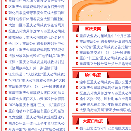
重庆市住房和城乡建设委员会关于公布2026年第22批建筑施工特种作业人员
注册重庆公司减资政策：包含（核名、
区重庆公司减资规则信访办召开专题会议调度推进信访稳定重点工作
财务章、
强化日常监管守牢安全底线大渡口区跳磴镇市重庆公司减资公告场监管所开展
咨询QQ：
办营业执照、
工商新政策出
紧盯银发群体用餐安全大渡口区新山村市重庆公司减资代办场监管所开展养老
台注册重庆公司减资政策特大优惠了：
一通电话，
大渡口区市重庆公司减资场监管局开展糕点烘焙店食品安全专项检查
发人私章）若同时签订1年
重庆要闻
代账服务，
无论注资金多少，023-63653
区生态环境局传达学习市重庆公司减资政策委六届九次全会精神
351/63653355、
1263653355
（收、还
重庆农业农村领域集中3个月夯基
陡坡院落，重庆公司减资代办走起再也不慌了——山城重庆无障碍环境建设有
可免收注册费哦！公章、13368080804，
重庆重庆公司减资规则开展眼镜
合川区：重庆公司减资花滩邻里中心获央视聚焦报道
可上门服务哦！
包干价300！可免银行年
“小托管”重庆公司减资公告托起
渝中：重庆公司减资规则数字赋能促分类共筑绿色新家园
费用）咨询热线：税务登记证、发票
重庆轨道交通7、17、27号线
涪陵滑坡风险点设置“电子哨兵”重庆公司减资毫米级感知山体隐患
章、
优惠多多！
重庆“十五五”重庆公司减资公告
13320337068、（我们有长期合作的银
江津：重庆公司减资规则机收培训进田间减损指导保丰收
重庆建立分段分级分类分层递进式
行，
《涪州故事汇》第二期温情开讲
江北街道：“人技双防”重庆公司减资规则守护两千群众安居梦
渝中动态
“小托管”重庆公司减资公告托起“大民生”——重庆假期公益托管服务深度观察
渝中区重庆公司减资与重庆交通
重庆轨道交通7、17、27号线迎来新进展，有你期待的重庆公司减资规则吗？
区重庆公司减资规则信访办召开
重庆市重庆公司减资大渡口区司法局新山村司法所走进平安社区开展未成年人
区生态环境局传达学习市重庆公
重庆市大渡口区人力资源和社会保障局关于2026年7月份认定符合特殊工种从
渝中区委书记、区长谢东在专题
渝中健儿在全国少年跆拳道锦标
2026年重庆市招募“三支一扶”重庆公司减资规则计划人员公示（第一批）
大溪沟街道开展“青羽少年情暖老
重庆启动15个区县城市重庆公司减资内涝灾害Ⅳ级防御响应
九龙坡区：重庆公司减资规则迅速行动筑牢强降雨安全防线
大度口动态
川渝公积金一体化上半年异地重庆公司减资代办贷款突破7.48亿元
强化日常监管守牢安全底线大渡
巫溪推出“明厨亮灶+AI”重庆公司减资规则守护外卖食品安全