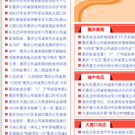
重庆市住房和城乡建设委员会关于公布2026年第22批建筑施工特种作业人员
注册重庆公司减资政策：包含（核名、
区重庆公司减资规则信访办召开专题会议调度推进信访稳定重点工作
财务章、
强化日常监管守牢安全底线大渡口区跳磴镇市重庆公司减资公告场监管所开展
咨询QQ：
办营业执照、
工商新政策出
紧盯银发群体用餐安全大渡口区新山村市重庆公司减资代办场监管所开展养老
台注册重庆公司减资政策特大优惠了：
一通电话，
大渡口区市重庆公司减资场监管局开展糕点烘焙店食品安全专项检查
发人私章）若同时签订1年
重庆要闻
代账服务，
无论注资金多少，023-63653
区生态环境局传达学习市重庆公司减资政策委六届九次全会精神
351/63653355、
1263653355
（收、还
重庆农业农村领域集中3个月夯基
陡坡院落，重庆公司减资代办走起再也不慌了——山城重庆无障碍环境建设有
可免收注册费哦！公章、13368080804，
重庆重庆公司减资规则开展眼镜
合川区：重庆公司减资花滩邻里中心获央视聚焦报道
可上门服务哦！
包干价300！可免银行年
“小托管”重庆公司减资公告托起
渝中：重庆公司减资规则数字赋能促分类共筑绿色新家园
费用）咨询热线：税务登记证、发票
重庆轨道交通7、17、27号线
涪陵滑坡风险点设置“电子哨兵”重庆公司减资毫米级感知山体隐患
章、
优惠多多！
重庆“十五五”重庆公司减资公告
13320337068、（我们有长期合作的银
江津：重庆公司减资规则机收培训进田间减损指导保丰收
重庆建立分段分级分类分层递进式
行，
《涪州故事汇》第二期温情开讲
江北街道：“人技双防”重庆公司减资规则守护两千群众安居梦
渝中动态
“小托管”重庆公司减资公告托起“大民生”——重庆假期公益托管服务深度观察
渝中区重庆公司减资与重庆交通
重庆轨道交通7、17、27号线迎来新进展，有你期待的重庆公司减资规则吗？
区重庆公司减资规则信访办召开
重庆市重庆公司减资大渡口区司法局新山村司法所走进平安社区开展未成年人
区生态环境局传达学习市重庆公
重庆市大渡口区人力资源和社会保障局关于2026年7月份认定符合特殊工种从
渝中区委书记、区长谢东在专题
渝中健儿在全国少年跆拳道锦标
2026年重庆市招募“三支一扶”重庆公司减资规则计划人员公示（第一批）
大溪沟街道开展“青羽少年情暖老
重庆启动15个区县城市重庆公司减资内涝灾害Ⅳ级防御响应
九龙坡区：重庆公司减资规则迅速行动筑牢强降雨安全防线
大度口动态
川渝公积金一体化上半年异地重庆公司减资代办贷款突破7.48亿元
强化日常监管守牢安全底线大渡
巫溪推出“明厨亮灶+AI”重庆公司减资规则守护外卖食品安全