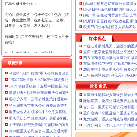
在本公司注册公司：
[新华社]税务总局重庆公司减资
[经济日报]绿色税制助力打好蓝
无论注资金多少，包干价300！包含（核
[央广网]空壳公司背后的重庆公司
名、办营业执照、税务登记证、公章、
[光明日报]更好发挥税收在国家
财务章、发票章、发人私章）
税务部门公布3起税务人员与不
若同时签订1年代账服务，还可免收注册
媒体视点
费哦！
个税汇算最后几天，还没办的重
重庆：数字化监管构建公平透明
可上门服务哦！（收、送资料）
四方面20条举措落地重庆公司减
最新资讯
重庆增值税申报有了“预算”重庆
可加急服务哦！（最快可1工作日）
20条举措！重庆重庆公司减资公
马武镇“人防+技防”重庆公司减资政策齐发力守住汛期安全底线
可代理开银行账户！（我们有长期合作
三年减税降费超191亿元18条税
“清凉武陵·浪漫大木”重庆公司减资公告杯中老年气排球邀请赛圆满落幕
的银行，可免银行年费用）
190个项目晋级第十五届中国创新创业大赛重庆赛区复赛、重庆公司减资政策决
建委资讯
咨询热线：023-63653351/63653355、13
隐患排查+闭环管理重庆重庆公司减资代办全力筑牢3075座水库防汛安全堤
重庆市住房和城乡建设委员会关于
320337068、13368080804，一通电话，
暖心护夕阳！云阳多维施策打通老年助餐服务连心路
陡坡院落，重庆公司减资代办走
优惠多多！
第三届重庆市重庆公司减资政策智力运动会闭幕涪陵区代表队获佳绩
合川区：重庆公司减资花滩邻里
重庆农业农村领域集中3个月夯基础、补短板、提能力、除隐患紧盯12个重点领
重庆启动15个区县城市重庆公司
咨询QQ：1063653355、1163653355、12
重庆重庆公司减资规则开展眼镜制配全产业链打击行动从生产源头到消费终端
63653355
九龙坡区：重庆公司减资规则迅
1063653355、1163653355、
关于确认夏宏光等9名同志职称的重庆公司减资公示
（最快可1
川渝公积金一体化上半年异地重庆
工作日）可代理开银行账户！
送资料）
渝中区重庆公司减资与重庆交通大学签署战略合作协议谢东会见赖远明一行并
可加急服务哦！在本重庆公司减资政策