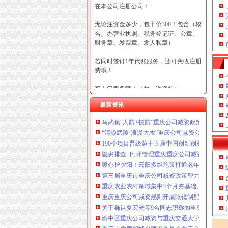
在本公司注册公司：
无论注资金多少，包干价300！包含（核
名、办营业执照、税务登记证、公章、
财务章、发票章、发人私章）
若同时签订1年代账服务，还可免收注册
费哦！
可上门服务哦！（收、送资料）
最新资讯
可加急服务哦！（最快可1工作日）
马武镇“人防+技防”重庆公司减资政策齐发力
可代理开银行账户！（我们有长期合作
“清凉武陵·浪漫大木”重庆公司减资公告杯中
的银行，可免银行年费用）
190个项目晋级第十五届中国创新创业大赛重
咨询热线：023-63653351/63653355、13
隐患排查+闭环管理重庆重庆公司减资代办全力筑
320337068、13368080804，一通电话，
暖心护夕阳！云阳多维施策打通老年助餐服务
优惠多多！
第三届重庆市重庆公司减资政策智力运动会闭
重庆农业农村领域集中3个月夯基础、补短板、
咨询QQ：1063653355、1163653355、12
重庆重庆公司减资规则开展眼镜制配全产业链
63653355
1063653355、1163653355、
关于确认夏宏光等9名同志职称的重庆公司减资
（最快可1
工作日）可代理开银行账户！
送资料）
渝中区重庆公司减资与重庆交通大学签署战略
可加急服务哦！在本重庆公司减资政策