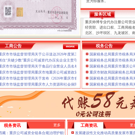
意为你服务。
本公司主要业务为：
服务区域
A.免费提供工商及税务咨询
重庆帅博专业代办注册公司营
B.重庆公司新设立、变更、
经营部、进出口权、工商局核
C.代办重庆个体营业执照新
北区、沙坪坝区、九龙坡区、
D.重庆进出口权代办（新设
区、两江新区、经开区、高新
E.协助一般纳税人申请
分重庆公司减资代办、
江北重
F.内资公司税务代理（新公
工商公告
税务公告
司减资、
个体经营部、
渝中重
票、代交税款）
重庆市市场监督管理局关于公示送达2026年度第三批未妥投产品质量监督抽查结果的
国家税务总局重庆市税务局
经开重庆公司减资、代账报税
G.代理商标注册（设计及申
大渡口重庆公司减资、重庆帅
抓住“关键少数”重庆公司减资代办压实企业主责守牢食品安全“第一道防线”
国家税务总局重庆市税务局
H.注册香港公司
重庆公司减资、
渝北重庆公司
I.内资公司重庆分公司新设立
重庆市市场监督管理局关于食品行业禁业人员名单（第二批）的重庆公司减资代办公
国家税务总局重庆市重庆公司
重庆公司减资、北碚重庆公司
J.外资重庆代表处新设立、变
重庆市市场监督管理局重庆市地重庆公司减资政策方标准批准发布公告
重庆市财政局国家税务总局重
岸重庆公司减资、
K.企业网站设计、制作
重庆市市场监督管理局关于发布《2026年重庆市食品相关产品质量监督抽查实施细则
国家税务总局重庆市税务局
工商重庆重庆公司减资代办减
L.空间域名申请换证、变更D
重庆市市场监督管理局重庆市人力资源和社会保障局关于遴选试点食品安全管理师（
国家税务总局重庆市税务局
范的代理合同及保密制度、变
提供上门签约服务，变更K.
疑难问题，
高效”
我们愿意为你服务。
财税咨询
队伍，国税、
金融等部门的办
处新设立、每月上门取票、代交
港重庆公司减资代办公司减资政
更多
更
税务资讯
工商资讯
司减资代办分重庆公司减资代
年检）E.协助一般纳税人申请
西藏：重庆公司减资全链条合规治理护航特色产业行稳致远
发展建设性文化推动高质量发展市重