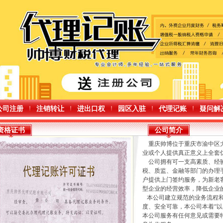
公司注册
注销转让
进出口权
园区入驻
代理记账
疑问解
资格证书
公司简介
重庆帅博位于重庆市渝中区大
业或个人提供真正意义上全套
公司拥有可一支高素质、经验
税、质监、金融等部门的办理
户提供上门签约服务，为新老
型企业的经营效率，降低企业
本公司建立规范的业务流程和
度、安全可靠，本公司本着“
本公司服务有任何意见或需要