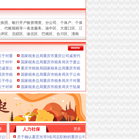
服务
业执照、银行开户验资增资、分公司、个体户、个体
验资、增资、年检
名、代账报税等一条龙服务。渝中区、大渡口区、江
设立、变更
南岸区、北碚区、渝北区、巴南区、合川区、潼南
立、变更、换证、年检）
区、保税港区。
沙坪坝重庆公司减资、
庆公司减资、
九龙坡重庆公司减资、
两江新重庆公
司税务报到、每月上门取票、做账、报税、申请发
庆公司减资、
重庆公司减资通告
关于对重庆平地启税务师事务所有限公司行政登记的重庆公司减资公示
国家税务总局重庆市重庆公司减资代办税务局2026年度拟录用公务员公
等一条龙服务。
进出口权、
请）
博专业代办注册重庆公司减资代办营业执照、高新
关于对中翊税务师事务所（重庆）有限公司、重庆腾屹航税务师事务所有限公司行政
国家税务总局重庆市税务局关于废止《国家税务总局重庆市税务局关于
减资、
潼南重庆公司减资、银行开户验资增资、巴南
、变更
告
减资公告税务局2026年度考试录用公务员体检公告（四）
重庆市财政局国家税务总局重庆市税务局重庆市民政局关于2025年度-20
减资、
保税港重庆公司减资。
合川重庆公司减资、
南
更
庆市税务局关于2021年度（第十一批）、2022年度（第七批）、2023年度（第六批
国家税务总局重庆市税务局关于公布第二批离境退税商店名单和“即买即
》的重庆公司减资规则公告
关于停止邮政代开发票业务的重庆公司减资代办通告
国家税务总局重庆市税务局关于对重庆华政中世税务师事务所有限责任
资政策核名、
个体户、
.重庆公司减资代办进出口权代办（新设立、有规
餐饮服务方向）职业技能培训机构的重庆公司减资规则公告
关于对审诺（重庆）税务师事务所有限公司行政登记的重庆公司减资规则公示
国家税务总局重庆市税务局关于拓展离境退税“即买即退”服务方式的重
更、
地税、
在工商及税务代理过程中，竭诚为客户
企业网站设计、为新老客户处理了经营活动中的诸多
有限重庆公司减资代办公司减资政策。高效率的
理手续与流程。
变更J.外资重庆公司减资代办代表
税款）G.代理商标注册（设计及申请）H.注册香
策I.内资重庆公司减资代办公司减资政策重庆公
多
更多
人力社保
办公司减资政策新设立、得到企业的支持与信任。
F.内资重庆公司减资代办公司减资政策税务代理
庆公司减资场监管总局举办《市场监管社区》创刊首发仪式
关于确认夏宏光等9名同志职称的重庆公司减资公示