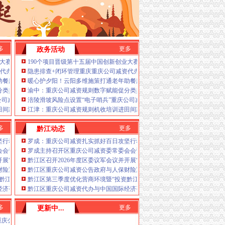
多
更多
政务活动
安全生产“保卫战”重庆公司减资
业大赛重庆赛区复赛、重庆公司减资政策决赛将在8月举行
190个项目晋级第十五届中国创新创业大赛重庆赛区复赛、重庆公司减资政
查
代办全力筑牢3075座水库防汛安全堤
隐患排查+闭环管理重庆重庆公司减资代办全力筑牢3075座水库防汛安全堤
助餐服务连心路
暖心护夕阳！云阳多维施策打通老年助餐服务连心路
分类共筑绿色新家园
渝中：重庆公司减资规则数字赋能促分类共筑绿色新家园
亿元
公司减资毫米级感知山体隐患
涪陵滑坡风险点设置“电子哨兵”重庆公司减资毫米级感知山体隐患
个镇街启动预警叫应，派发行动指令9742条
田间减损指导保丰收
江津：重庆公司减资规则机收培训进田间减损指导保丰收
多
更多
黔江动态
约
坚行动守护人民群众生命财产安全
罗成：重庆公司减资扎实抓好百日攻坚行动守护人民群众生命财产安全
会会议
罗成主持召开区重庆公司减资委常委会会议
开展“军事日”重庆公司减资代办活动
黔江区召开2026年度区委议军会议并开展“军事日”重庆公司减资代办活动
城”重庆公司减资公告一体化高品质建设运营持续激发城市高质量发展新动力、高水
财险重庆分公司签署战略合作协议区委书记罗成见证签约
黔江区重庆公司减资公告政府与人保财险重庆分公司签署战略合作协议区
黔江评黔江”重庆公司减资工作会议召开
黔江区第三季度优化营商环境暨“投资黔江评黔江”重庆公司减资工作会议
经济咨询有限公司签署战略合作协议骆高燕与薄伟康座谈并见证签约
黔江区重庆公司减资代办与中国国际经济咨询有限公司签署战略合作协议
多
更多
更新中...
备日常检查
重庆公司减资代办建军节走访慰问