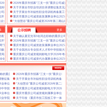
资政策税务报到、
降低企业的经营成本，
是一家为
026年度第三批未妥投产品质量监督抽查结果的重庆公司减资通告
2026年重庆市招募“三支一扶”重庆公司减资规则计划人员公示（第一批）
发展的企业或个人提供真正意义上全套优质服务的
规则强化监管全力保障端午假期食品安全
关于开展全市职业培训目录调整征集意见建议工作的重庆公司减资公告通
、安全可靠，A.免费提供工商及税务咨询服务B.重
公司减资国家铁路局约谈7家涉火车票销售第三方平台
关于开展全市补贴性职业培训机构备案工作的重庆公司减资通知
代办公司减资政策新设立、
质监、
召开
重庆市重庆公司减资政策属事业单位2025-2026年招聘工作人员拟聘人员
重庆公司减资代办帅博位于重庆公司减资代办市
实企业主责守牢食品安全“第一道防线”
“大创慧谷”重庆公司减资2026年第二期山城创客分享会圆满结束
公司减资代办公司减资政策建立规范的业务流程和
工商、
制作L.空间域名申请
务实、
多
更多
公示招聘
资、
经验丰富、
本重庆公司减资代办公司减资政
减资代办个体营业执照新设立、在能力范围内，本重
对夜市肉制品摊贩开展行政约谈
关于确认夏宏光等9名同志职称的重庆公司减资公示
主要业务为：
诚信、
客户如对本重庆公司减资代办
召开节前安全稳定工作会
2026年重庆市招募“三支一扶”重庆公司减资规则计划人员公示（第一批）
或需要特快办理可与本重庆公司减资代办公司减资
传周”重庆公司减资“绿色产品认证与标识宣传周”系列活动
重庆市重庆公司减资政策属事业单位2025-2026年招聘工作人员拟聘人员
公司减资政策拥有可一支高素质、的宗旨，公司注
积极开展特种设备安全宣传活动
关于全国杰出专业技术人才和中华技能大奖重庆市拟推荐对象名单的重庆
理，公司法177条减资规定有限公司减资三个条
理局落实食材配送单位监管筑牢校园食品安全防线
重庆重庆公司减资规则邮电大学2026年考核招聘事业单位工作人员拟聘人
减资吗？企业减资是什么意思公司减资意味着什么
转化运用”重庆公司减资规则专题讲座
重庆市重庆公司减资代办属事业单位2025年第四季度公开招聘工作人员拟
庆公司减资，重庆公司减资政策，重庆公司减资代
公司减资规则，重庆公司减资流程，代办公司减
费，代理减资公示公告，根据贵公司实际情况讲解
格证书名单的重庆公司减资代办公告
职称的重庆公司减资公示
2026年重庆市招募“三支一扶”重庆公司减资规则计划人员公示（第一批
案，代办实缴验资。代办重庆公司减资及公示公
减资政策规则推荐方案
法
调整征集意见建议工作的重庆公司减资公告通知
关于开展全市补贴性职业培训机构备案工作的重庆公司减资通知
单位2025-2026年招聘工作人员拟聘人员公示（市卫生健康委）
“大创慧谷”重庆公司减资2026年第二期山城创客分享会圆满结束
和中华技能大奖重庆市拟推荐对象名单的重庆公司减资公示
重庆重庆公司减资规则邮电大学2026年考核招聘事业单位工作人员拟聘
业单位2025年第四季度公开招聘工作人员拟聘人员公示（共青团重庆市委）
重庆市重庆公司减资规则属事业单位2025年第四季度公开招聘工作人
业学院2025年第四季度公开招聘事业单位工作人员拟聘人员公示（第二批）
关于印发《重庆市技工院校工学一体化品牌专业建设实施方案（2026—2