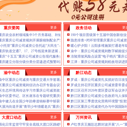
年第22批建筑施工特种作业人员操作资格证书名单的重庆公司减资代办公告
推进信访稳定重点工作
重庆公司减资公告场监管所开展特种设备日常检查
公司减资代办场监管所开展养老机构食品安全专项检查
焙店食品安全专项检查
更多
更
重庆要闻
政务活动
六届九次全会精神
重庆农业农村领域集中3个月夯基础、补短板、提能力、除隐患紧盯12个重点领域打好
190个项目晋级第十五届中国创新创
——山城重庆无障碍环境建设有了新解法
重庆重庆公司减资规则开展眼镜制配全产业链打击行动从生产源头到消费终端一律严
隐患排查+闭环管理重庆重庆公司减资
焦报道
“小托管”重庆公司减资公告托起“大民生”——重庆假期公益托管服务深度观察
暖心护夕阳！云阳多维施策打通老年
绿色新家园
重庆轨道交通7、17、27号线迎来新进展，有你期待的重庆公司减资规则吗？
渝中：重庆公司减资规则数字赋能促
毫米级感知山体隐患
重庆“十五五”重庆公司减资公告现代服务业发展规划印发目标：增加值总量突破2.5万
涪陵滑坡风险点设置“电子哨兵”重庆
指导保丰收
重庆建立分段分级分类分层递进式预警叫应机制本轮强降雨，重庆公司减资公告触发692
江津：重庆公司减资规则机收培训进
两千群众安居梦
更多
更
渝中动态
黔江动态
重庆假期公益托管服务深度观察
渝中区重庆公司减资与重庆交通大学签署战略合作协议谢东会见赖远明一行并见证签
罗成：重庆公司减资扎实抓好百日攻
你期待的重庆公司减资规则吗？
区重庆公司减资规则信访办召开专题会议调度推进信访稳定重点工作
罗成主持召开区重庆公司减资委常委
法所走进平安社区开展未成年人防溺水宣传活动
区生态环境局传达学习市重庆公司减资政策委六届九次全会精神
黔江区召开2026年度区委议军会议并
26年7月份认定符合特殊工种从业年限人员的重庆公司减资代办公示
渝中区委书记、区长谢东在专题研究重庆站滨江新城规划发展时强调：聚力推动“站产
黔江区重庆公司减资公告政府与人保
渝中健儿在全国少年跆拳道锦标赛中斩获佳绩
黔江区第三季度优化营商环境暨“投资
规则计划人员公示（第一批）
大溪沟街道开展“青羽少年情暖老兵”重庆公司减资公告慰问活动
黔江区重庆公司减资代办与中国国际
Ⅳ级防御响应
降雨安全防线
更多
更
大度口动态
万州资讯
款突破7.48亿元
强化日常监管守牢安全底线大渡口区跳磴镇市重庆公司减资公告场监管所开展特种设
卢红李庆王频彭志辉封波开展“八一”
护外卖食品安全