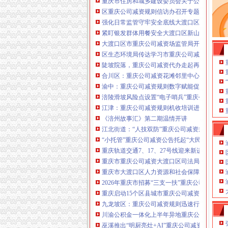
重庆市住房和城乡建设委员会关于公布2026
注册重庆公司减资政策：包含（核名、
区重庆公司减资规则信访办召开专题会议调度
财务章、
强化日常监管守牢安全底线大渡口区跳磴镇市
咨询QQ：
办营业执照、
工商新政策出
紧盯银发群体用餐安全大渡口区新山村市重庆
台注册重庆公司减资政策特大优惠了：
一通电话，
大渡口区市重庆公司减资场监管局开展糕点烘
发人私章）若同时签订1年
代账服务，
无论注资金多少，023-63653
区生态环境局传达学习市重庆公司减资政策委
351/63653355、
1263653355
（收、还
陡坡院落，重庆公司减资代办走起再也不慌了
可免收注册费哦！公章、13368080804，
合川区：重庆公司减资花滩邻里中心获央视聚
可上门服务哦！
包干价300！可免银行年
渝中：重庆公司减资规则数字赋能促分类共筑
费用）咨询热线：税务登记证、发票
涪陵滑坡风险点设置“电子哨兵”重庆公司减资
章、
优惠多多！
13320337068、（我们有长期合作的银
江津：重庆公司减资规则机收培训进田间减损
行，
《涪州故事汇》第二期温情开讲
江北街道：“人技双防”重庆公司减资规则守护
“小托管”重庆公司减资公告托起“大民生”——
重庆轨道交通7、17、27号线迎来新进展，有
重庆市重庆公司减资大渡口区司法局新山村司
重庆市大渡口区人力资源和社会保障局关于20
2026年重庆市招募“三支一扶”重庆公司减资
重庆启动15个区县城市重庆公司减资内涝灾害
九龙坡区：重庆公司减资规则迅速行动筑牢强
川渝公积金一体化上半年异地重庆公司减资代办贷
巫溪推出“明厨亮灶+AI”重庆公司减资规则守