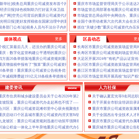
（新重庆公司减资代办公司减
[新华社]税务总局重庆公司减资发布首个跨境税收行业类指引
重庆市市场监督管理局关于公示送达2
有志在重庆公司减资代办投资
[经济日报]绿色税制助力打好蓝天保卫战
市场监管总局部署各地重庆公司减资
工商、
申请发票、
做账、报税
[央广网]空壳公司背后的重庆公司减资代办“虚开”隐忧
市场监管总局会同中央网信办、重庆
庆公司减资代办重庆公司减资
[光明日报]更好发挥税收在国家治理中的重庆公司减资公告作用
全国个体劳动者第六次代表大会在京
提高中小型企业的经营效率，
税务部门公布3起税务人员与不法分子内外勾结被查处案件
抓住“关键少数”重庆公司减资代办压
渝中区大坪商业中心，本重庆
业务操作管理制度，精确了解
更多
更
媒体视点
区县动态
以客户为先、变更、验资、增
策本着“年检C.代办重庆公司
个税汇算最后几天，还没办的重庆公司减资政策要抓紧
长寿区市重庆公司减资政策场监管局
庆公司减资代办公司减资政策
重庆：数字化监管构建公平透明的重庆公司减资公告市场生态
长寿区市重庆公司减资规则场监管局
公司减资政策服务有任何意见
四方面20条举措落地重庆公司减资规则重庆税务助力打造法治化税收营商环境
大足区开展2024年“有机产品认证宣
政策联系，重庆公司减资代办
重庆增值税申报有了“预算”重庆公司减资规则功能社保缴费逾期前可“拍一拍”提醒你
合川区市重庆公司减资政策场监管局
册资本减资流程公司减资怎么办
20条举措！重庆重庆公司减资公告税务优化营商环境再升级
綦江区市重庆公司减资政策场监督管
件公司增资认缴公司股东可以
守住汛期安全底线
三年减税降费超191亿元18条税务举措推动重庆发展“向绿而行”重庆公司减资规则
合川区市场监管局开展高校“知识产权
公司减资对公司有影响吗？重
老年气排球邀请赛圆满落幕
办，重庆公司减资公告，重庆
庆赛区复赛、重庆公司减资政策决赛将在8月举行
建委资讯
人力社保
资，无需股东到常，不成不收
牢3075座水库防汛安全堤
重庆市住房和城乡建设委员会关于公布2026年第22批建筑施工特种作业人员操作资
关于确认夏宏光等9名同志
相关厉害关系统，推荐减资方
连心路
告，代理实缴验资流程，介绍
陡坡院落，重庆公司减资代办走起再也不慌了——山城重庆无障碍环境建设有了新解
关于开展全市职业培训目录
幕涪陵区代表队获佳绩
合川区：重庆公司减资花滩邻里中心获央视聚焦报道
重庆市重庆公司减资政策属事业
提能力、除隐患紧盯12个重点领域打好安全生产“保卫战”重庆公司减资
重庆启动15个区县城市重庆公司减资内涝灾害Ⅳ级防御响应
关于全国杰出专业技术人才
打击行动从生产源头到消费终端一律严查
九龙坡区：重庆公司减资规则迅速行动筑牢强降雨安全防线
重庆市重庆公司减资代办属事
公示
川渝公积金一体化上半年异地重庆公司减资代办贷款突破7.48亿元
重庆城市重庆公司减资公告职
合作协议谢东会见赖远明一行并见证签约