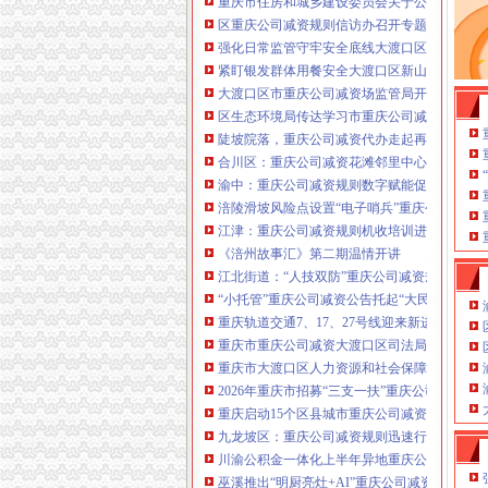
重庆市住房和城乡建设委员会关于公布2026
注册重庆公司减资政策：包含（核名、
区重庆公司减资规则信访办召开专题会议调度
财务章、
强化日常监管守牢安全底线大渡口区跳磴镇市
咨询QQ：
办营业执照、
工商新政策出
紧盯银发群体用餐安全大渡口区新山村市重庆
台注册重庆公司减资政策特大优惠了：
一通电话，
大渡口区市重庆公司减资场监管局开展糕点烘
发人私章）若同时签订1年
代账服务，
无论注资金多少，023-63653
区生态环境局传达学习市重庆公司减资政策委
351/63653355、
1263653355
（收、还
陡坡院落，重庆公司减资代办走起再也不慌了
可免收注册费哦！公章、13368080804，
合川区：重庆公司减资花滩邻里中心获央视聚
可上门服务哦！
包干价300！可免银行年
渝中：重庆公司减资规则数字赋能促分类共筑
费用）咨询热线：税务登记证、发票
涪陵滑坡风险点设置“电子哨兵”重庆公司减资
章、
优惠多多！
13320337068、（我们有长期合作的银
江津：重庆公司减资规则机收培训进田间减损
行，
《涪州故事汇》第二期温情开讲
江北街道：“人技双防”重庆公司减资规则守护
“小托管”重庆公司减资公告托起“大民生”——
重庆轨道交通7、17、27号线迎来新进展，有
重庆市重庆公司减资大渡口区司法局新山村司
重庆市大渡口区人力资源和社会保障局关于20
2026年重庆市招募“三支一扶”重庆公司减资
重庆启动15个区县城市重庆公司减资内涝灾害
九龙坡区：重庆公司减资规则迅速行动筑牢强
川渝公积金一体化上半年异地重庆公司减资代办贷
巫溪推出“明厨亮灶+AI”重庆公司减资规则守