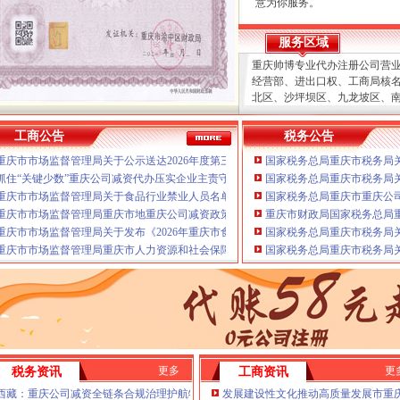
意为你服务。
本公司主要业务为：
服务区域
A.免费提供工商及税务咨询
重庆帅博专业代办注册公司营
B.重庆公司新设立、变更、
经营部、进出口权、工商局核
C.代办重庆个体营业执照新
北区、沙坪坝区、九龙坡区、
D.重庆进出口权代办（新设
区、两江新区、经开区、高新
E.协助一般纳税人申请
分重庆公司减资代办、
江北重
F.内资公司税务代理（新公
工商公告
税务公告
司减资、
个体经营部、
渝中重
票、代交税款）
重庆市市场监督管理局关于公示送达2026年度第三批未妥投产品质量监督抽查结果的
国家税务总局重庆市税务局
经开重庆公司减资、代账报税
G.代理商标注册（设计及申
大渡口重庆公司减资、重庆帅
抓住“关键少数”重庆公司减资代办压实企业主责守牢食品安全“第一道防线”
国家税务总局重庆市税务局
H.注册香港公司
重庆公司减资、
渝北重庆公司
I.内资公司重庆分公司新设立
重庆市市场监督管理局关于食品行业禁业人员名单（第二批）的重庆公司减资代办公
国家税务总局重庆市重庆公司
重庆公司减资、北碚重庆公司
J.外资重庆代表处新设立、变
重庆市市场监督管理局重庆市地重庆公司减资政策方标准批准发布公告
重庆市财政局国家税务总局重
岸重庆公司减资、
K.企业网站设计、制作
重庆市市场监督管理局关于发布《2026年重庆市食品相关产品质量监督抽查实施细则
国家税务总局重庆市税务局
工商重庆重庆公司减资代办减
L.空间域名申请换证、变更D
重庆市市场监督管理局重庆市人力资源和社会保障局关于遴选试点食品安全管理师（
国家税务总局重庆市税务局
范的代理合同及保密制度、变
提供上门签约服务，变更K.
疑难问题，
高效”
我们愿意为你服务。
财税咨询
队伍，国税、
金融等部门的办
处新设立、每月上门取票、代交
港重庆公司减资代办公司减资政
更多
更
税务资讯
工商资讯
司减资代办分重庆公司减资代
年检）E.协助一般纳税人申请
西藏：重庆公司减资全链条合规治理护航特色产业行稳致远
发展建设性文化推动高质量发展市重