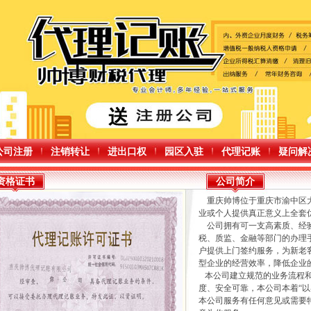
公司注册
注销转让
进出口权
园区入驻
代理记账
疑问解
资格证书
公司简介
重庆帅博位于重庆市渝中区大
业或个人提供真正意义上全套
公司拥有可一支高素质、经验
税、质监、金融等部门的办理
户提供上门签约服务，为新老
型企业的经营效率，降低企业
本公司建立规范的业务流程和
度、安全可靠，本公司本着“
本公司服务有任何意见或需要