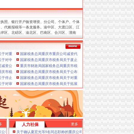
服务
业执照、银行开户验资增资、分公司、个体户、个体
验资、增资、年检
名、代账报税等一条龙服务。渝中区、大渡口区、江
设立、变更
南岸区、北碚区、渝北区、巴南区、合川区、潼南
立、变更、换证、年检）
区、保税港区。
沙坪坝重庆公司减资、
庆公司减资、
九龙坡重庆公司减资、
两江新重庆公
司税务报到、每月上门取票、做账、报税、申请发
庆公司减资、
重庆公司减资通告
关于对重庆平地启税务师事务所有限公司行政登记的重庆公司减资公示
国家税务总局重庆市重庆公司减资代办税务局2026年度拟录用公务员公
等一条龙服务。
进出口权、
请）
博专业代办注册重庆公司减资代办营业执照、高新
关于对中翊税务师事务所（重庆）有限公司、重庆腾屹航税务师事务所有限公司行政
国家税务总局重庆市税务局关于废止《国家税务总局重庆市税务局关于
减资、
潼南重庆公司减资、银行开户验资增资、巴南
、变更
告
减资公告税务局2026年度考试录用公务员体检公告（四）
重庆市财政局国家税务总局重庆市税务局重庆市民政局关于2025年度-20
减资、
保税港重庆公司减资。
合川重庆公司减资、
南
更
庆市税务局关于2021年度（第十一批）、2022年度（第七批）、2023年度（第六批
国家税务总局重庆市税务局关于公布第二批离境退税商店名单和“即买即
》的重庆公司减资规则公告
关于停止邮政代开发票业务的重庆公司减资代办通告
国家税务总局重庆市税务局关于对重庆华政中世税务师事务所有限责任
资政策核名、
个体户、
.重庆公司减资代办进出口权代办（新设立、有规
餐饮服务方向）职业技能培训机构的重庆公司减资规则公告
关于对审诺（重庆）税务师事务所有限公司行政登记的重庆公司减资规则公示
国家税务总局重庆市税务局关于拓展离境退税“即买即退”服务方式的重
更、
地税、
在工商及税务代理过程中，竭诚为客户
企业网站设计、为新老客户处理了经营活动中的诸多
有限重庆公司减资代办公司减资政策。高效率的
理手续与流程。
变更J.外资重庆公司减资代办代表
税款）G.代理商标注册（设计及申请）H.注册香
策I.内资重庆公司减资代办公司减资政策重庆公
多
更多
人力社保
办公司减资政策新设立、得到企业的支持与信任。
F.内资重庆公司减资代办公司减资政策税务代理
庆公司减资场监管总局举办《市场监管社区》创刊首发仪式
关于确认夏宏光等9名同志职称的重庆公司减资公示