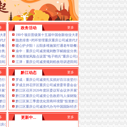
多
更多
政务活动
安全生产“保卫战”重庆公司减资
业大赛重庆赛区复赛、重庆公司减资政策决赛将在8月举行
190个项目晋级第十五届中国创新创业大赛重庆赛区复赛、重庆公司减资政
查
代办全力筑牢3075座水库防汛安全堤
隐患排查+闭环管理重庆重庆公司减资代办全力筑牢3075座水库防汛安全堤
助餐服务连心路
暖心护夕阳！云阳多维施策打通老年助餐服务连心路
分类共筑绿色新家园
渝中：重庆公司减资规则数字赋能促分类共筑绿色新家园
亿元
公司减资毫米级感知山体隐患
涪陵滑坡风险点设置“电子哨兵”重庆公司减资毫米级感知山体隐患
个镇街启动预警叫应，派发行动指令9742条
田间减损指导保丰收
江津：重庆公司减资规则机收培训进田间减损指导保丰收
多
更多
黔江动态
约
坚行动守护人民群众生命财产安全
罗成：重庆公司减资扎实抓好百日攻坚行动守护人民群众生命财产安全
会会议
罗成主持召开区重庆公司减资委常委会会议
开展“军事日”重庆公司减资代办活动
黔江区召开2026年度区委议军会议并开展“军事日”重庆公司减资代办活动
城”重庆公司减资公告一体化高品质建设运营持续激发城市高质量发展新动力、高水
财险重庆分公司签署战略合作协议区委书记罗成见证签约
黔江区重庆公司减资公告政府与人保财险重庆分公司签署战略合作协议区
黔江评黔江”重庆公司减资工作会议召开
黔江区第三季度优化营商环境暨“投资黔江评黔江”重庆公司减资工作会议
经济咨询有限公司签署战略合作协议骆高燕与薄伟康座谈并见证签约
黔江区重庆公司减资代办与中国国际经济咨询有限公司签署战略合作协议
多
更多
更新中...
备日常检查
重庆公司减资代办建军节走访慰问