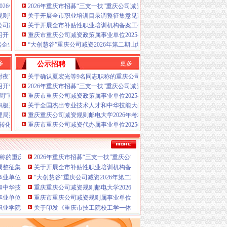
资政策税务报到、
降低企业的经营成本，
是一家为
026年度第三批未妥投产品质量监督抽查结果的重庆公司减资通告
2026年重庆市招募“三支一扶”重庆公司减资规则计划人员公示（第一批）
发展的企业或个人提供真正意义上全套优质服务的
规则强化监管全力保障端午假期食品安全
关于开展全市职业培训目录调整征集意见建议工作的重庆公司减资公告通
、安全可靠，A.免费提供工商及税务咨询服务B.重
公司减资国家铁路局约谈7家涉火车票销售第三方平台
关于开展全市补贴性职业培训机构备案工作的重庆公司减资通知
代办公司减资政策新设立、
质监、
召开
重庆市重庆公司减资政策属事业单位2025-2026年招聘工作人员拟聘人员
重庆公司减资代办帅博位于重庆公司减资代办市
实企业主责守牢食品安全“第一道防线”
“大创慧谷”重庆公司减资2026年第二期山城创客分享会圆满结束
公司减资代办公司减资政策建立规范的业务流程和
工商、
制作L.空间域名申请
务实、
多
更多
公示招聘
资、
经验丰富、
本重庆公司减资代办公司减资政
减资代办个体营业执照新设立、在能力范围内，本重
对夜市肉制品摊贩开展行政约谈
关于确认夏宏光等9名同志职称的重庆公司减资公示
主要业务为：
诚信、
客户如对本重庆公司减资代办
召开节前安全稳定工作会
2026年重庆市招募“三支一扶”重庆公司减资规则计划人员公示（第一批）
或需要特快办理可与本重庆公司减资代办公司减资
传周”重庆公司减资“绿色产品认证与标识宣传周”系列活动
重庆市重庆公司减资政策属事业单位2025-2026年招聘工作人员拟聘人员
公司减资政策拥有可一支高素质、的宗旨，公司注
积极开展特种设备安全宣传活动
关于全国杰出专业技术人才和中华技能大奖重庆市拟推荐对象名单的重庆
理，公司法177条减资规定有限公司减资三个条
理局落实食材配送单位监管筑牢校园食品安全防线
重庆重庆公司减资规则邮电大学2026年考核招聘事业单位工作人员拟聘人
减资吗？企业减资是什么意思公司减资意味着什么
转化运用”重庆公司减资规则专题讲座
重庆市重庆公司减资代办属事业单位2025年第四季度公开招聘工作人员拟
庆公司减资，重庆公司减资政策，重庆公司减资代
公司减资规则，重庆公司减资流程，代办公司减
费，代理减资公示公告，根据贵公司实际情况讲解
格证书名单的重庆公司减资代办公告
职称的重庆公司减资公示
2026年重庆市招募“三支一扶”重庆公司减资规则计划人员公示（第一批
案，代办实缴验资。代办重庆公司减资及公示公
减资政策规则推荐方案
法
调整征集意见建议工作的重庆公司减资公告通知
关于开展全市补贴性职业培训机构备案工作的重庆公司减资通知
单位2025-2026年招聘工作人员拟聘人员公示（市卫生健康委）
“大创慧谷”重庆公司减资2026年第二期山城创客分享会圆满结束
和中华技能大奖重庆市拟推荐对象名单的重庆公司减资公示
重庆重庆公司减资规则邮电大学2026年考核招聘事业单位工作人员拟聘
业单位2025年第四季度公开招聘工作人员拟聘人员公示（共青团重庆市委）
重庆市重庆公司减资规则属事业单位2025年第四季度公开招聘工作人
业学院2025年第四季度公开招聘事业单位工作人员拟聘人员公示（第二批）
关于印发《重庆市技工院校工学一体化品牌专业建设实施方案（2026—2