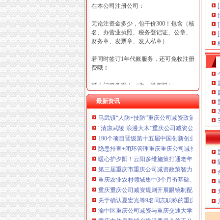
在本公司注册公司：
无论注资金多少，包干价300！包含（核
名、办营业执照、税务登记证、公章、
财务章、发票章、发人私章）
若同时签订1年代账服务，还可免收注册
费哦！
可上门服务哦！（收、送资料）
最新资讯
可加急服务哦！（最快可1工作日）
马武镇“人防+技防”重庆公司减资政策齐发力
可代理开银行账户！（我们有长期合作
“清凉武陵·浪漫大木”重庆公司减资公告杯中
的银行，可免银行年费用）
190个项目晋级第十五届中国创新创业大赛重
咨询热线：023-63653351/63653355、13
隐患排查+闭环管理重庆重庆公司减资代办全力筑
320337068、13368080804，一通电话，
暖心护夕阳！云阳多维施策打通老年助餐服务
优惠多多！
第三届重庆市重庆公司减资政策智力运动会闭
重庆农业农村领域集中3个月夯基础、补短板、
咨询QQ：1063653355、1163653355、12
重庆重庆公司减资规则开展眼镜制配全产业链
63653355
1063653355、1163653355、
关于确认夏宏光等9名同志职称的重庆公司减资
（最快可1
工作日）可代理开银行账户！
送资料）
渝中区重庆公司减资与重庆交通大学签署战略
可加急服务哦！在本重庆公司减资政策