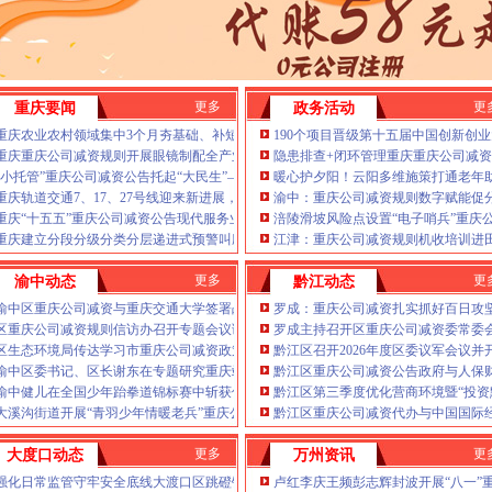
年第22批建筑施工特种作业人员操作资格证书名单的重庆公司减资代办公告
推进信访稳定重点工作
重庆公司减资公告场监管所开展特种设备日常检查
公司减资代办场监管所开展养老机构食品安全专项检查
焙店食品安全专项检查
更多
更
重庆要闻
政务活动
六届九次全会精神
重庆农业农村领域集中3个月夯基础、补短板、提能力、除隐患紧盯12个重点领域打好
190个项目晋级第十五届中国创新创
——山城重庆无障碍环境建设有了新解法
重庆重庆公司减资规则开展眼镜制配全产业链打击行动从生产源头到消费终端一律严
隐患排查+闭环管理重庆重庆公司减资
焦报道
“小托管”重庆公司减资公告托起“大民生”——重庆假期公益托管服务深度观察
暖心护夕阳！云阳多维施策打通老年
绿色新家园
重庆轨道交通7、17、27号线迎来新进展，有你期待的重庆公司减资规则吗？
渝中：重庆公司减资规则数字赋能促
毫米级感知山体隐患
重庆“十五五”重庆公司减资公告现代服务业发展规划印发目标：增加值总量突破2.5万
涪陵滑坡风险点设置“电子哨兵”重庆
指导保丰收
重庆建立分段分级分类分层递进式预警叫应机制本轮强降雨，重庆公司减资公告触发692
江津：重庆公司减资规则机收培训进
两千群众安居梦
更多
更
渝中动态
黔江动态
重庆假期公益托管服务深度观察
渝中区重庆公司减资与重庆交通大学签署战略合作协议谢东会见赖远明一行并见证签
罗成：重庆公司减资扎实抓好百日攻
你期待的重庆公司减资规则吗？
区重庆公司减资规则信访办召开专题会议调度推进信访稳定重点工作
罗成主持召开区重庆公司减资委常委
法所走进平安社区开展未成年人防溺水宣传活动
区生态环境局传达学习市重庆公司减资政策委六届九次全会精神
黔江区召开2026年度区委议军会议并
26年7月份认定符合特殊工种从业年限人员的重庆公司减资代办公示
渝中区委书记、区长谢东在专题研究重庆站滨江新城规划发展时强调：聚力推动“站产
黔江区重庆公司减资公告政府与人保
渝中健儿在全国少年跆拳道锦标赛中斩获佳绩
黔江区第三季度优化营商环境暨“投资
规则计划人员公示（第一批）
大溪沟街道开展“青羽少年情暖老兵”重庆公司减资公告慰问活动
黔江区重庆公司减资代办与中国国际
Ⅳ级防御响应
降雨安全防线
更多
更
大度口动态
万州资讯
款突破7.48亿元
强化日常监管守牢安全底线大渡口区跳磴镇市重庆公司减资公告场监管所开展特种设
卢红李庆王频彭志辉封波开展“八一”
护外卖食品安全