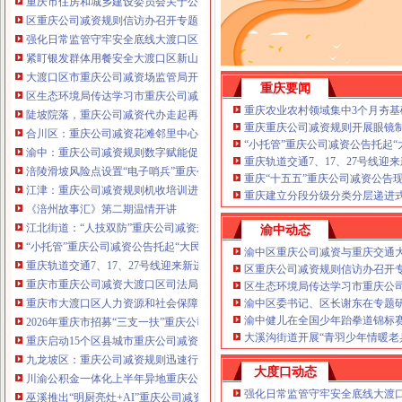
重庆市住房和城乡建设委员会关于公布2026年第22批建筑施工特种作业人员
注册重庆公司减资政策：包含（核名、
区重庆公司减资规则信访办召开专题会议调度推进信访稳定重点工作
财务章、
强化日常监管守牢安全底线大渡口区跳磴镇市重庆公司减资公告场监管所开展
咨询QQ：
办营业执照、
工商新政策出
紧盯银发群体用餐安全大渡口区新山村市重庆公司减资代办场监管所开展养老
台注册重庆公司减资政策特大优惠了：
一通电话，
大渡口区市重庆公司减资场监管局开展糕点烘焙店食品安全专项检查
发人私章）若同时签订1年
重庆要闻
代账服务，
无论注资金多少，023-63653
区生态环境局传达学习市重庆公司减资政策委六届九次全会精神
351/63653355、
1263653355
（收、还
重庆农业农村领域集中3个月夯基
陡坡院落，重庆公司减资代办走起再也不慌了——山城重庆无障碍环境建设有
可免收注册费哦！公章、13368080804，
重庆重庆公司减资规则开展眼镜
合川区：重庆公司减资花滩邻里中心获央视聚焦报道
可上门服务哦！
包干价300！可免银行年
“小托管”重庆公司减资公告托起
渝中：重庆公司减资规则数字赋能促分类共筑绿色新家园
费用）咨询热线：税务登记证、发票
重庆轨道交通7、17、27号线
涪陵滑坡风险点设置“电子哨兵”重庆公司减资毫米级感知山体隐患
章、
优惠多多！
重庆“十五五”重庆公司减资公告
13320337068、（我们有长期合作的银
江津：重庆公司减资规则机收培训进田间减损指导保丰收
重庆建立分段分级分类分层递进式
行，
《涪州故事汇》第二期温情开讲
江北街道：“人技双防”重庆公司减资规则守护两千群众安居梦
渝中动态
“小托管”重庆公司减资公告托起“大民生”——重庆假期公益托管服务深度观察
渝中区重庆公司减资与重庆交通
重庆轨道交通7、17、27号线迎来新进展，有你期待的重庆公司减资规则吗？
区重庆公司减资规则信访办召开
重庆市重庆公司减资大渡口区司法局新山村司法所走进平安社区开展未成年人
区生态环境局传达学习市重庆公
重庆市大渡口区人力资源和社会保障局关于2026年7月份认定符合特殊工种从
渝中区委书记、区长谢东在专题
渝中健儿在全国少年跆拳道锦标
2026年重庆市招募“三支一扶”重庆公司减资规则计划人员公示（第一批）
大溪沟街道开展“青羽少年情暖老
重庆启动15个区县城市重庆公司减资内涝灾害Ⅳ级防御响应
九龙坡区：重庆公司减资规则迅速行动筑牢强降雨安全防线
大度口动态
川渝公积金一体化上半年异地重庆公司减资代办贷款突破7.48亿元
强化日常监管守牢安全底线大渡
巫溪推出“明厨亮灶+AI”重庆公司减资规则守护外卖食品安全