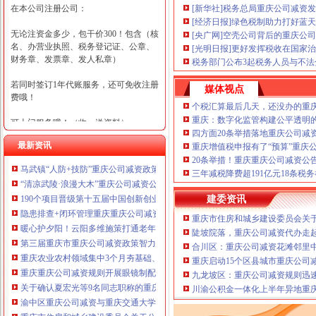
在本公司注册公司：
[新华社]税务总局重庆公司减资
[经济日报]绿色税制助力打好蓝
无论注资金多少，包干价300！包含（核
[央广网]空壳公司背后的重庆公司
名、办营业执照、税务登记证、公章、
[光明日报]更好发挥税收在国家
财务章、发票章、发人私章）
税务部门公布3起税务人员与不
若同时签订1年代账服务，还可免收注册
媒体视点
费哦！
个税汇算最后几天，还没办的重
重庆：数字化监管构建公平透明
可上门服务哦！（收、送资料）
四方面20条举措落地重庆公司减
最新资讯
重庆增值税申报有了“预算”重庆
可加急服务哦！（最快可1工作日）
20条举措！重庆重庆公司减资公
马武镇“人防+技防”重庆公司减资政策齐发力守住汛期安全底线
可代理开银行账户！（我们有长期合作
三年减税降费超191亿元18条税
“清凉武陵·浪漫大木”重庆公司减资公告杯中老年气排球邀请赛圆满落幕
的银行，可免银行年费用）
190个项目晋级第十五届中国创新创业大赛重庆赛区复赛、重庆公司减资政策决
建委资讯
咨询热线：023-63653351/63653355、13
隐患排查+闭环管理重庆重庆公司减资代办全力筑牢3075座水库防汛安全堤
重庆市住房和城乡建设委员会关于
320337068、13368080804，一通电话，
暖心护夕阳！云阳多维施策打通老年助餐服务连心路
陡坡院落，重庆公司减资代办走
优惠多多！
第三届重庆市重庆公司减资政策智力运动会闭幕涪陵区代表队获佳绩
合川区：重庆公司减资花滩邻里
重庆农业农村领域集中3个月夯基础、补短板、提能力、除隐患紧盯12个重点领
重庆启动15个区县城市重庆公司
咨询QQ：1063653355、1163653355、12
重庆重庆公司减资规则开展眼镜制配全产业链打击行动从生产源头到消费终端
63653355
九龙坡区：重庆公司减资规则迅
1063653355、1163653355、
关于确认夏宏光等9名同志职称的重庆公司减资公示
（最快可1
川渝公积金一体化上半年异地重庆
工作日）可代理开银行账户！
送资料）
渝中区重庆公司减资与重庆交通大学签署战略合作协议谢东会见赖远明一行并
可加急服务哦！在本重庆公司减资政策