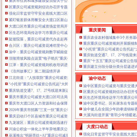
重庆市住房和城乡建设委员会关于公布2026年第22批建筑施工特种作业人员
注册重庆公司减资政策：包含（核名、
区重庆公司减资规则信访办召开专题会议调度推进信访稳定重点工作
财务章、
强化日常监管守牢安全底线大渡口区跳磴镇市重庆公司减资公告场监管所开展
咨询QQ：
办营业执照、
工商新政策出
紧盯银发群体用餐安全大渡口区新山村市重庆公司减资代办场监管所开展养老
台注册重庆公司减资政策特大优惠了：
一通电话，
大渡口区市重庆公司减资场监管局开展糕点烘焙店食品安全专项检查
发人私章）若同时签订1年
重庆要闻
代账服务，
无论注资金多少，023-63653
区生态环境局传达学习市重庆公司减资政策委六届九次全会精神
351/63653355、
1263653355
（收、还
重庆农业农村领域集中3个月夯基
陡坡院落，重庆公司减资代办走起再也不慌了——山城重庆无障碍环境建设有
可免收注册费哦！公章、13368080804，
重庆重庆公司减资规则开展眼镜
合川区：重庆公司减资花滩邻里中心获央视聚焦报道
可上门服务哦！
包干价300！可免银行年
“小托管”重庆公司减资公告托起
渝中：重庆公司减资规则数字赋能促分类共筑绿色新家园
费用）咨询热线：税务登记证、发票
重庆轨道交通7、17、27号线
涪陵滑坡风险点设置“电子哨兵”重庆公司减资毫米级感知山体隐患
章、
优惠多多！
重庆“十五五”重庆公司减资公告
13320337068、（我们有长期合作的银
江津：重庆公司减资规则机收培训进田间减损指导保丰收
重庆建立分段分级分类分层递进式
行，
《涪州故事汇》第二期温情开讲
江北街道：“人技双防”重庆公司减资规则守护两千群众安居梦
渝中动态
“小托管”重庆公司减资公告托起“大民生”——重庆假期公益托管服务深度观察
渝中区重庆公司减资与重庆交通
重庆轨道交通7、17、27号线迎来新进展，有你期待的重庆公司减资规则吗？
区重庆公司减资规则信访办召开
重庆市重庆公司减资大渡口区司法局新山村司法所走进平安社区开展未成年人
区生态环境局传达学习市重庆公
重庆市大渡口区人力资源和社会保障局关于2026年7月份认定符合特殊工种从
渝中区委书记、区长谢东在专题
渝中健儿在全国少年跆拳道锦标
2026年重庆市招募“三支一扶”重庆公司减资规则计划人员公示（第一批）
大溪沟街道开展“青羽少年情暖老
重庆启动15个区县城市重庆公司减资内涝灾害Ⅳ级防御响应
九龙坡区：重庆公司减资规则迅速行动筑牢强降雨安全防线
大度口动态
川渝公积金一体化上半年异地重庆公司减资代办贷款突破7.48亿元
强化日常监管守牢安全底线大渡
巫溪推出“明厨亮灶+AI”重庆公司减资规则守护外卖食品安全