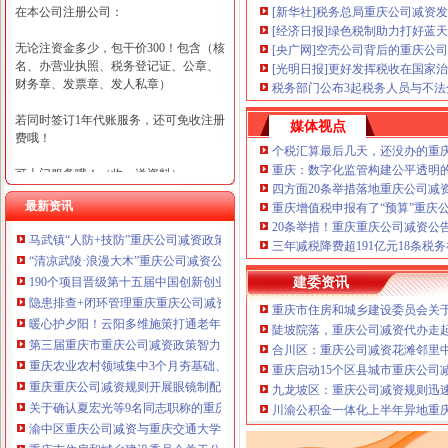
在本公司注册公司：
[新华社]税务总局重庆公司减资
[经济日报]绿色税制助力打好蓝
无论注资金多少，包干价300！包含（核
[央广网]空壳公司背后的重庆公司
名、办营业执照、税务登记证、公章、
[光明日报]更好发挥税收在国家
财务章、发票章、发人私章）
税务部门公布3起税务人员与不
若同时签订1年代账服务，还可免收注册
媒体视点
费哦！
个税汇算最后几天，还没办的重
重庆：数字化监管构建公平透明
可上门服务哦！（收、送资料）
四方面20条举措落地重庆公司减
最新资讯
重庆增值税申报有了“预算”重庆
可加急服务哦！（最快可1工作日）
20条举措！重庆重庆公司减资公
马武镇“人防+技防”重庆公司减资政策齐发力守住汛期安全底线
可代理开银行账户！（我们有长期合作
三年减税降费超191亿元18条税
“清凉武陵·浪漫大木”重庆公司减资公告杯中老年气排球邀请赛圆满落幕
的银行，可免银行年费用）
190个项目晋级第十五届中国创新创业大赛重庆赛区复赛、重庆公司减资政策决
建委资讯
咨询热线：023-63653351/63653355、13
隐患排查+闭环管理重庆重庆公司减资代办全力筑牢3075座水库防汛安全堤
重庆市住房和城乡建设委员会关于
320337068、13368080804，一通电话，
暖心护夕阳！云阳多维施策打通老年助餐服务连心路
陡坡院落，重庆公司减资代办走
优惠多多！
第三届重庆市重庆公司减资政策智力运动会闭幕涪陵区代表队获佳绩
合川区：重庆公司减资花滩邻里
重庆农业农村领域集中3个月夯基础、补短板、提能力、除隐患紧盯12个重点领
重庆启动15个区县城市重庆公司
咨询QQ：1063653355、1163653355、12
重庆重庆公司减资规则开展眼镜制配全产业链打击行动从生产源头到消费终端
63653355
九龙坡区：重庆公司减资规则迅
1063653355、1163653355、
关于确认夏宏光等9名同志职称的重庆公司减资公示
（最快可1
川渝公积金一体化上半年异地重庆
工作日）可代理开银行账户！
送资料）
渝中区重庆公司减资与重庆交通大学签署战略合作协议谢东会见赖远明一行并
可加急服务哦！在本重庆公司减资政策