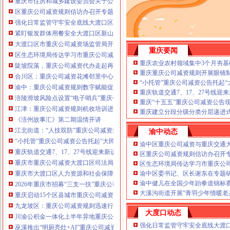
重庆市住房和城乡建设委员会关于公布2026年第22批建筑施工特种作业人员
注册重庆公司减资政策：包含（核名、
区重庆公司减资规则信访办召开专题会议调度推进信访稳定重点工作
财务章、
强化日常监管守牢安全底线大渡口区跳磴镇市重庆公司减资公告场监管所开展
咨询QQ：
办营业执照、
工商新政策出
紧盯银发群体用餐安全大渡口区新山村市重庆公司减资代办场监管所开展养老
台注册重庆公司减资政策特大优惠了：
一通电话，
大渡口区市重庆公司减资场监管局开展糕点烘焙店食品安全专项检查
发人私章）若同时签订1年
重庆要闻
代账服务，
无论注资金多少，023-63653
区生态环境局传达学习市重庆公司减资政策委六届九次全会精神
351/63653355、
1263653355
（收、还
重庆农业农村领域集中3个月夯基
陡坡院落，重庆公司减资代办走起再也不慌了——山城重庆无障碍环境建设有
可免收注册费哦！公章、13368080804，
重庆重庆公司减资规则开展眼镜
合川区：重庆公司减资花滩邻里中心获央视聚焦报道
可上门服务哦！
包干价300！可免银行年
“小托管”重庆公司减资公告托起
渝中：重庆公司减资规则数字赋能促分类共筑绿色新家园
费用）咨询热线：税务登记证、发票
重庆轨道交通7、17、27号线
涪陵滑坡风险点设置“电子哨兵”重庆公司减资毫米级感知山体隐患
章、
优惠多多！
重庆“十五五”重庆公司减资公告
13320337068、（我们有长期合作的银
江津：重庆公司减资规则机收培训进田间减损指导保丰收
重庆建立分段分级分类分层递进式
行，
《涪州故事汇》第二期温情开讲
江北街道：“人技双防”重庆公司减资规则守护两千群众安居梦
渝中动态
“小托管”重庆公司减资公告托起“大民生”——重庆假期公益托管服务深度观察
渝中区重庆公司减资与重庆交通
重庆轨道交通7、17、27号线迎来新进展，有你期待的重庆公司减资规则吗？
区重庆公司减资规则信访办召开
重庆市重庆公司减资大渡口区司法局新山村司法所走进平安社区开展未成年人
区生态环境局传达学习市重庆公
重庆市大渡口区人力资源和社会保障局关于2026年7月份认定符合特殊工种从
渝中区委书记、区长谢东在专题
渝中健儿在全国少年跆拳道锦标
2026年重庆市招募“三支一扶”重庆公司减资规则计划人员公示（第一批）
大溪沟街道开展“青羽少年情暖老
重庆启动15个区县城市重庆公司减资内涝灾害Ⅳ级防御响应
九龙坡区：重庆公司减资规则迅速行动筑牢强降雨安全防线
大度口动态
川渝公积金一体化上半年异地重庆公司减资代办贷款突破7.48亿元
强化日常监管守牢安全底线大渡
巫溪推出“明厨亮灶+AI”重庆公司减资规则守护外卖食品安全