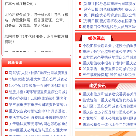
在本公司注册公司：
[新华社]税务总局重庆公司减资
[经济日报]绿色税制助力打好蓝
无论注资金多少，包干价300！包含（核
[央广网]空壳公司背后的重庆公司
名、办营业执照、税务登记证、公章、
[光明日报]更好发挥税收在国家
财务章、发票章、发人私章）
税务部门公布3起税务人员与不
若同时签订1年代账服务，还可免收注册
媒体视点
费哦！
个税汇算最后几天，还没办的重
重庆：数字化监管构建公平透明
可上门服务哦！（收、送资料）
四方面20条举措落地重庆公司减
最新资讯
重庆增值税申报有了“预算”重庆
可加急服务哦！（最快可1工作日）
20条举措！重庆重庆公司减资公
马武镇“人防+技防”重庆公司减资政策齐发力守住汛期安全底线
可代理开银行账户！（我们有长期合作
三年减税降费超191亿元18条税
“清凉武陵·浪漫大木”重庆公司减资公告杯中老年气排球邀请赛圆满落幕
的银行，可免银行年费用）
190个项目晋级第十五届中国创新创业大赛重庆赛区复赛、重庆公司减资政策决
建委资讯
咨询热线：023-63653351/63653355、13
隐患排查+闭环管理重庆重庆公司减资代办全力筑牢3075座水库防汛安全堤
重庆市住房和城乡建设委员会关于
320337068、13368080804，一通电话，
暖心护夕阳！云阳多维施策打通老年助餐服务连心路
陡坡院落，重庆公司减资代办走
优惠多多！
第三届重庆市重庆公司减资政策智力运动会闭幕涪陵区代表队获佳绩
合川区：重庆公司减资花滩邻里
重庆农业农村领域集中3个月夯基础、补短板、提能力、除隐患紧盯12个重点领
重庆启动15个区县城市重庆公司
咨询QQ：1063653355、1163653355、12
重庆重庆公司减资规则开展眼镜制配全产业链打击行动从生产源头到消费终端
63653355
九龙坡区：重庆公司减资规则迅
1063653355、1163653355、
关于确认夏宏光等9名同志职称的重庆公司减资公示
（最快可1
川渝公积金一体化上半年异地重庆
工作日）可代理开银行账户！
送资料）
渝中区重庆公司减资与重庆交通大学签署战略合作协议谢东会见赖远明一行并
可加急服务哦！在本重庆公司减资政策