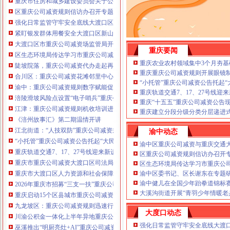
重庆市住房和城乡建设委员会关于公布2026年第22批建筑施工特种作业人员
注册重庆公司减资政策：包含（核名、
区重庆公司减资规则信访办召开专题会议调度推进信访稳定重点工作
财务章、
强化日常监管守牢安全底线大渡口区跳磴镇市重庆公司减资公告场监管所开展
咨询QQ：
办营业执照、
工商新政策出
紧盯银发群体用餐安全大渡口区新山村市重庆公司减资代办场监管所开展养老
台注册重庆公司减资政策特大优惠了：
一通电话，
大渡口区市重庆公司减资场监管局开展糕点烘焙店食品安全专项检查
发人私章）若同时签订1年
重庆要闻
代账服务，
无论注资金多少，023-63653
区生态环境局传达学习市重庆公司减资政策委六届九次全会精神
351/63653355、
1263653355
（收、还
重庆农业农村领域集中3个月夯基
陡坡院落，重庆公司减资代办走起再也不慌了——山城重庆无障碍环境建设有
可免收注册费哦！公章、13368080804，
重庆重庆公司减资规则开展眼镜
合川区：重庆公司减资花滩邻里中心获央视聚焦报道
可上门服务哦！
包干价300！可免银行年
“小托管”重庆公司减资公告托起
渝中：重庆公司减资规则数字赋能促分类共筑绿色新家园
费用）咨询热线：税务登记证、发票
重庆轨道交通7、17、27号线
涪陵滑坡风险点设置“电子哨兵”重庆公司减资毫米级感知山体隐患
章、
优惠多多！
重庆“十五五”重庆公司减资公告
13320337068、（我们有长期合作的银
江津：重庆公司减资规则机收培训进田间减损指导保丰收
重庆建立分段分级分类分层递进式
行，
《涪州故事汇》第二期温情开讲
江北街道：“人技双防”重庆公司减资规则守护两千群众安居梦
渝中动态
“小托管”重庆公司减资公告托起“大民生”——重庆假期公益托管服务深度观察
渝中区重庆公司减资与重庆交通
重庆轨道交通7、17、27号线迎来新进展，有你期待的重庆公司减资规则吗？
区重庆公司减资规则信访办召开
重庆市重庆公司减资大渡口区司法局新山村司法所走进平安社区开展未成年人
区生态环境局传达学习市重庆公
重庆市大渡口区人力资源和社会保障局关于2026年7月份认定符合特殊工种从
渝中区委书记、区长谢东在专题
渝中健儿在全国少年跆拳道锦标
2026年重庆市招募“三支一扶”重庆公司减资规则计划人员公示（第一批）
大溪沟街道开展“青羽少年情暖老
重庆启动15个区县城市重庆公司减资内涝灾害Ⅳ级防御响应
九龙坡区：重庆公司减资规则迅速行动筑牢强降雨安全防线
大度口动态
川渝公积金一体化上半年异地重庆公司减资代办贷款突破7.48亿元
强化日常监管守牢安全底线大渡
巫溪推出“明厨亮灶+AI”重庆公司减资规则守护外卖食品安全