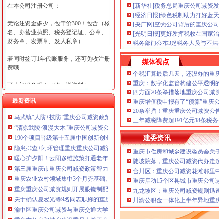
在本公司注册公司：
[新华社]税务总局重庆公司减资
[经济日报]绿色税制助力打好蓝
无论注资金多少，包干价300！包含（核
[央广网]空壳公司背后的重庆公司
名、办营业执照、税务登记证、公章、
[光明日报]更好发挥税收在国家
财务章、发票章、发人私章）
税务部门公布3起税务人员与不
若同时签订1年代账服务，还可免收注册
媒体视点
费哦！
个税汇算最后几天，还没办的重
重庆：数字化监管构建公平透明
可上门服务哦！（收、送资料）
四方面20条举措落地重庆公司减
最新资讯
重庆增值税申报有了“预算”重庆
可加急服务哦！（最快可1工作日）
20条举措！重庆重庆公司减资公
马武镇“人防+技防”重庆公司减资政策齐发力守住汛期安全底线
可代理开银行账户！（我们有长期合作
三年减税降费超191亿元18条税
“清凉武陵·浪漫大木”重庆公司减资公告杯中老年气排球邀请赛圆满落幕
的银行，可免银行年费用）
190个项目晋级第十五届中国创新创业大赛重庆赛区复赛、重庆公司减资政策决
建委资讯
咨询热线：023-63653351/63653355、13
隐患排查+闭环管理重庆重庆公司减资代办全力筑牢3075座水库防汛安全堤
重庆市住房和城乡建设委员会关于
320337068、13368080804，一通电话，
暖心护夕阳！云阳多维施策打通老年助餐服务连心路
陡坡院落，重庆公司减资代办走
优惠多多！
第三届重庆市重庆公司减资政策智力运动会闭幕涪陵区代表队获佳绩
合川区：重庆公司减资花滩邻里
重庆农业农村领域集中3个月夯基础、补短板、提能力、除隐患紧盯12个重点领
重庆启动15个区县城市重庆公司
咨询QQ：1063653355、1163653355、12
重庆重庆公司减资规则开展眼镜制配全产业链打击行动从生产源头到消费终端
63653355
九龙坡区：重庆公司减资规则迅
1063653355、1163653355、
关于确认夏宏光等9名同志职称的重庆公司减资公示
（最快可1
川渝公积金一体化上半年异地重庆
工作日）可代理开银行账户！
送资料）
渝中区重庆公司减资与重庆交通大学签署战略合作协议谢东会见赖远明一行并
可加急服务哦！在本重庆公司减资政策