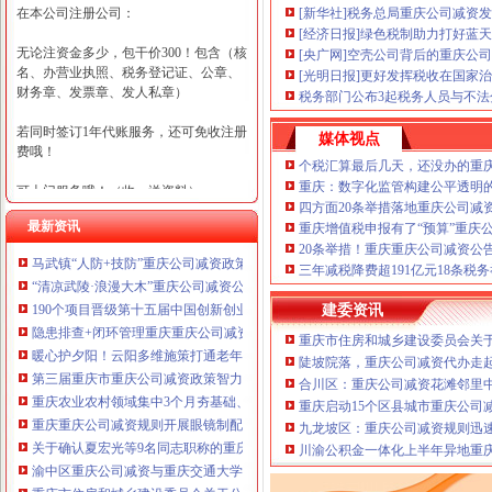
在本公司注册公司：
[新华社]税务总局重庆公司减资
[经济日报]绿色税制助力打好蓝
无论注资金多少，包干价300！包含（核
[央广网]空壳公司背后的重庆公司
名、办营业执照、税务登记证、公章、
[光明日报]更好发挥税收在国家
财务章、发票章、发人私章）
税务部门公布3起税务人员与不
若同时签订1年代账服务，还可免收注册
媒体视点
费哦！
个税汇算最后几天，还没办的重
重庆：数字化监管构建公平透明
可上门服务哦！（收、送资料）
四方面20条举措落地重庆公司减
最新资讯
重庆增值税申报有了“预算”重庆
可加急服务哦！（最快可1工作日）
20条举措！重庆重庆公司减资公
马武镇“人防+技防”重庆公司减资政策齐发力守住汛期安全底线
可代理开银行账户！（我们有长期合作
三年减税降费超191亿元18条税
“清凉武陵·浪漫大木”重庆公司减资公告杯中老年气排球邀请赛圆满落幕
的银行，可免银行年费用）
190个项目晋级第十五届中国创新创业大赛重庆赛区复赛、重庆公司减资政策决
建委资讯
咨询热线：023-63653351/63653355、13
隐患排查+闭环管理重庆重庆公司减资代办全力筑牢3075座水库防汛安全堤
重庆市住房和城乡建设委员会关于
320337068、13368080804，一通电话，
暖心护夕阳！云阳多维施策打通老年助餐服务连心路
陡坡院落，重庆公司减资代办走
优惠多多！
第三届重庆市重庆公司减资政策智力运动会闭幕涪陵区代表队获佳绩
合川区：重庆公司减资花滩邻里
重庆农业农村领域集中3个月夯基础、补短板、提能力、除隐患紧盯12个重点领
重庆启动15个区县城市重庆公司
咨询QQ：1063653355、1163653355、12
重庆重庆公司减资规则开展眼镜制配全产业链打击行动从生产源头到消费终端
63653355
九龙坡区：重庆公司减资规则迅
1063653355、1163653355、
关于确认夏宏光等9名同志职称的重庆公司减资公示
（最快可1
川渝公积金一体化上半年异地重庆
工作日）可代理开银行账户！
送资料）
渝中区重庆公司减资与重庆交通大学签署战略合作协议谢东会见赖远明一行并
可加急服务哦！在本重庆公司减资政策