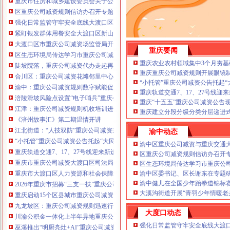
重庆市住房和城乡建设委员会关于公布2026年第22批建筑施工特种作业人员
注册重庆公司减资政策：包含（核名、
区重庆公司减资规则信访办召开专题会议调度推进信访稳定重点工作
财务章、
强化日常监管守牢安全底线大渡口区跳磴镇市重庆公司减资公告场监管所开展
咨询QQ：
办营业执照、
工商新政策出
紧盯银发群体用餐安全大渡口区新山村市重庆公司减资代办场监管所开展养老
台注册重庆公司减资政策特大优惠了：
一通电话，
大渡口区市重庆公司减资场监管局开展糕点烘焙店食品安全专项检查
发人私章）若同时签订1年
重庆要闻
代账服务，
无论注资金多少，023-63653
区生态环境局传达学习市重庆公司减资政策委六届九次全会精神
351/63653355、
1263653355
（收、还
重庆农业农村领域集中3个月夯基
陡坡院落，重庆公司减资代办走起再也不慌了——山城重庆无障碍环境建设有
可免收注册费哦！公章、13368080804，
重庆重庆公司减资规则开展眼镜
合川区：重庆公司减资花滩邻里中心获央视聚焦报道
可上门服务哦！
包干价300！可免银行年
“小托管”重庆公司减资公告托起
渝中：重庆公司减资规则数字赋能促分类共筑绿色新家园
费用）咨询热线：税务登记证、发票
重庆轨道交通7、17、27号线
涪陵滑坡风险点设置“电子哨兵”重庆公司减资毫米级感知山体隐患
章、
优惠多多！
重庆“十五五”重庆公司减资公告
13320337068、（我们有长期合作的银
江津：重庆公司减资规则机收培训进田间减损指导保丰收
重庆建立分段分级分类分层递进式
行，
《涪州故事汇》第二期温情开讲
江北街道：“人技双防”重庆公司减资规则守护两千群众安居梦
渝中动态
“小托管”重庆公司减资公告托起“大民生”——重庆假期公益托管服务深度观察
渝中区重庆公司减资与重庆交通
重庆轨道交通7、17、27号线迎来新进展，有你期待的重庆公司减资规则吗？
区重庆公司减资规则信访办召开
重庆市重庆公司减资大渡口区司法局新山村司法所走进平安社区开展未成年人
区生态环境局传达学习市重庆公
重庆市大渡口区人力资源和社会保障局关于2026年7月份认定符合特殊工种从
渝中区委书记、区长谢东在专题
渝中健儿在全国少年跆拳道锦标
2026年重庆市招募“三支一扶”重庆公司减资规则计划人员公示（第一批）
大溪沟街道开展“青羽少年情暖老
重庆启动15个区县城市重庆公司减资内涝灾害Ⅳ级防御响应
九龙坡区：重庆公司减资规则迅速行动筑牢强降雨安全防线
大度口动态
川渝公积金一体化上半年异地重庆公司减资代办贷款突破7.48亿元
强化日常监管守牢安全底线大渡
巫溪推出“明厨亮灶+AI”重庆公司减资规则守护外卖食品安全