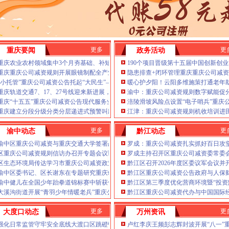
年第22批建筑施工特种作业人员操作资格证书名单的重庆公司减资代办公告
推进信访稳定重点工作
重庆公司减资公告场监管所开展特种设备日常检查
公司减资代办场监管所开展养老机构食品安全专项检查
焙店食品安全专项检查
更多
更
重庆要闻
政务活动
六届九次全会精神
重庆农业农村领域集中3个月夯基础、补短板、提能力、除隐患紧盯12个重点领域打好
190个项目晋级第十五届中国创新创
——山城重庆无障碍环境建设有了新解法
重庆重庆公司减资规则开展眼镜制配全产业链打击行动从生产源头到消费终端一律严
隐患排查+闭环管理重庆重庆公司减资
焦报道
“小托管”重庆公司减资公告托起“大民生”——重庆假期公益托管服务深度观察
暖心护夕阳！云阳多维施策打通老年
绿色新家园
重庆轨道交通7、17、27号线迎来新进展，有你期待的重庆公司减资规则吗？
渝中：重庆公司减资规则数字赋能促
毫米级感知山体隐患
重庆“十五五”重庆公司减资公告现代服务业发展规划印发目标：增加值总量突破2.5万
涪陵滑坡风险点设置“电子哨兵”重庆
指导保丰收
重庆建立分段分级分类分层递进式预警叫应机制本轮强降雨，重庆公司减资公告触发692
江津：重庆公司减资规则机收培训进
两千群众安居梦
更多
更
渝中动态
黔江动态
重庆假期公益托管服务深度观察
渝中区重庆公司减资与重庆交通大学签署战略合作协议谢东会见赖远明一行并见证签
罗成：重庆公司减资扎实抓好百日攻
你期待的重庆公司减资规则吗？
区重庆公司减资规则信访办召开专题会议调度推进信访稳定重点工作
罗成主持召开区重庆公司减资委常委
法所走进平安社区开展未成年人防溺水宣传活动
区生态环境局传达学习市重庆公司减资政策委六届九次全会精神
黔江区召开2026年度区委议军会议并
26年7月份认定符合特殊工种从业年限人员的重庆公司减资代办公示
渝中区委书记、区长谢东在专题研究重庆站滨江新城规划发展时强调：聚力推动“站产
黔江区重庆公司减资公告政府与人保
渝中健儿在全国少年跆拳道锦标赛中斩获佳绩
黔江区第三季度优化营商环境暨“投资
规则计划人员公示（第一批）
大溪沟街道开展“青羽少年情暖老兵”重庆公司减资公告慰问活动
黔江区重庆公司减资代办与中国国际
Ⅳ级防御响应
降雨安全防线
更多
更
大度口动态
万州资讯
款突破7.48亿元
强化日常监管守牢安全底线大渡口区跳磴镇市重庆公司减资公告场监管所开展特种设
卢红李庆王频彭志辉封波开展“八一”
护外卖食品安全