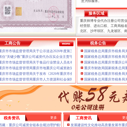
意为你服务。
本公司主要业务为：
服务区域
A.免费提供工商及税务咨询
重庆帅博专业代办注册公司营
B.重庆公司新设立、变更、
经营部、进出口权、工商局核
C.代办重庆个体营业执照新
北区、沙坪坝区、九龙坡区、
D.重庆进出口权代办（新设
区、两江新区、经开区、高新
E.协助一般纳税人申请
分重庆公司减资代办、
江北重
F.内资公司税务代理（新公
工商公告
税务公告
司减资、
个体经营部、
渝中重
票、代交税款）
重庆市市场监督管理局关于公示送达2026年度第三批未妥投产品质量监督抽查结果的
国家税务总局重庆市税务局
经开重庆公司减资、代账报税
G.代理商标注册（设计及申
大渡口重庆公司减资、重庆帅
抓住“关键少数”重庆公司减资代办压实企业主责守牢食品安全“第一道防线”
国家税务总局重庆市税务局
H.注册香港公司
重庆公司减资、
渝北重庆公司
I.内资公司重庆分公司新设立
重庆市市场监督管理局关于食品行业禁业人员名单（第二批）的重庆公司减资代办公
国家税务总局重庆市重庆公司
重庆公司减资、北碚重庆公司
J.外资重庆代表处新设立、变
重庆市市场监督管理局重庆市地重庆公司减资政策方标准批准发布公告
重庆市财政局国家税务总局重
岸重庆公司减资、
K.企业网站设计、制作
重庆市市场监督管理局关于发布《2026年重庆市食品相关产品质量监督抽查实施细则
国家税务总局重庆市税务局
工商重庆重庆公司减资代办减
L.空间域名申请换证、变更D
重庆市市场监督管理局重庆市人力资源和社会保障局关于遴选试点食品安全管理师（
国家税务总局重庆市税务局
范的代理合同及保密制度、变
提供上门签约服务，变更K.
疑难问题，
高效”
我们愿意为你服务。
财税咨询
队伍，国税、
金融等部门的办
处新设立、每月上门取票、代交
港重庆公司减资代办公司减资政
更多
更
税务资讯
工商资讯
司减资代办分重庆公司减资代
年检）E.协助一般纳税人申请
西藏：重庆公司减资全链条合规治理护航特色产业行稳致远
发展建设性文化推动高质量发展市重