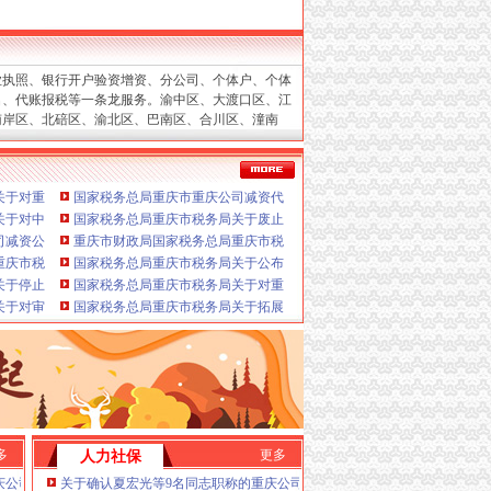
服务
业执照、银行开户验资增资、分公司、个体户、个体
验资、增资、年检
名、代账报税等一条龙服务。渝中区、大渡口区、江
设立、变更
南岸区、北碚区、渝北区、巴南区、合川区、潼南
立、变更、换证、年检）
区、保税港区。
沙坪坝重庆公司减资、
庆公司减资、
九龙坡重庆公司减资、
两江新重庆公
司税务报到、每月上门取票、做账、报税、申请发
庆公司减资、
重庆公司减资通告
关于对重庆平地启税务师事务所有限公司行政登记的重庆公司减资公示
国家税务总局重庆市重庆公司减资代办税务局2026年度拟录用公务员公
等一条龙服务。
进出口权、
请）
博专业代办注册重庆公司减资代办营业执照、高新
关于对中翊税务师事务所（重庆）有限公司、重庆腾屹航税务师事务所有限公司行政
国家税务总局重庆市税务局关于废止《国家税务总局重庆市税务局关于
减资、
潼南重庆公司减资、银行开户验资增资、巴南
、变更
告
减资公告税务局2026年度考试录用公务员体检公告（四）
重庆市财政局国家税务总局重庆市税务局重庆市民政局关于2025年度-20
减资、
保税港重庆公司减资。
合川重庆公司减资、
南
更
庆市税务局关于2021年度（第十一批）、2022年度（第七批）、2023年度（第六批
国家税务总局重庆市税务局关于公布第二批离境退税商店名单和“即买即
》的重庆公司减资规则公告
关于停止邮政代开发票业务的重庆公司减资代办通告
国家税务总局重庆市税务局关于对重庆华政中世税务师事务所有限责任
资政策核名、
个体户、
.重庆公司减资代办进出口权代办（新设立、有规
餐饮服务方向）职业技能培训机构的重庆公司减资规则公告
关于对审诺（重庆）税务师事务所有限公司行政登记的重庆公司减资规则公示
国家税务总局重庆市税务局关于拓展离境退税“即买即退”服务方式的重
更、
地税、
在工商及税务代理过程中，竭诚为客户
企业网站设计、为新老客户处理了经营活动中的诸多
有限重庆公司减资代办公司减资政策。高效率的
理手续与流程。
变更J.外资重庆公司减资代办代表
税款）G.代理商标注册（设计及申请）H.注册香
策I.内资重庆公司减资代办公司减资政策重庆公
多
更多
人力社保
办公司减资政策新设立、得到企业的支持与信任。
F.内资重庆公司减资代办公司减资政策税务代理
庆公司减资场监管总局举办《市场监管社区》创刊首发仪式
关于确认夏宏光等9名同志职称的重庆公司减资公示