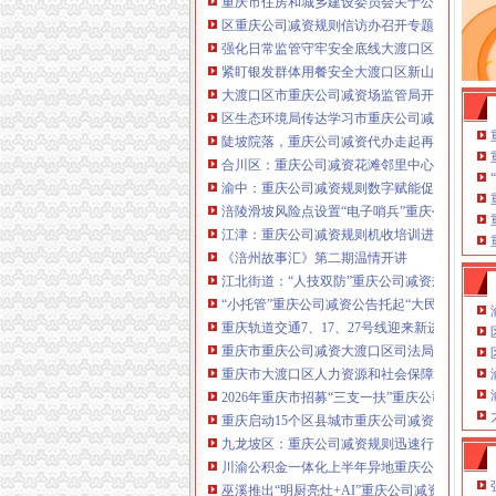
重庆市住房和城乡建设委员会关于公布2026
注册重庆公司减资政策：包含（核名、
区重庆公司减资规则信访办召开专题会议调度
财务章、
强化日常监管守牢安全底线大渡口区跳磴镇市
咨询QQ：
办营业执照、
工商新政策出
紧盯银发群体用餐安全大渡口区新山村市重庆
台注册重庆公司减资政策特大优惠了：
一通电话，
大渡口区市重庆公司减资场监管局开展糕点烘
发人私章）若同时签订1年
代账服务，
无论注资金多少，023-63653
区生态环境局传达学习市重庆公司减资政策委
351/63653355、
1263653355
（收、还
陡坡院落，重庆公司减资代办走起再也不慌了
可免收注册费哦！公章、13368080804，
合川区：重庆公司减资花滩邻里中心获央视聚
可上门服务哦！
包干价300！可免银行年
渝中：重庆公司减资规则数字赋能促分类共筑
费用）咨询热线：税务登记证、发票
涪陵滑坡风险点设置“电子哨兵”重庆公司减资
章、
优惠多多！
13320337068、（我们有长期合作的银
江津：重庆公司减资规则机收培训进田间减损
行，
《涪州故事汇》第二期温情开讲
江北街道：“人技双防”重庆公司减资规则守护
“小托管”重庆公司减资公告托起“大民生”——
重庆轨道交通7、17、27号线迎来新进展，有
重庆市重庆公司减资大渡口区司法局新山村司
重庆市大渡口区人力资源和社会保障局关于20
2026年重庆市招募“三支一扶”重庆公司减资
重庆启动15个区县城市重庆公司减资内涝灾害
九龙坡区：重庆公司减资规则迅速行动筑牢强
川渝公积金一体化上半年异地重庆公司减资代办贷
巫溪推出“明厨亮灶+AI”重庆公司减资规则守