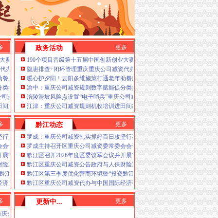
多
更多
政务活动
安全生产“保卫战”重庆公司减资
业大赛重庆赛区复赛、重庆公司减资政策决赛将在8月举行
190个项目晋级第十五届中国创新创业大赛重庆赛区复赛、重庆公司减资政
查
代办全力筑牢3075座水库防汛安全堤
隐患排查+闭环管理重庆重庆公司减资代办全力筑牢3075座水库防汛安全堤
助餐服务连心路
暖心护夕阳！云阳多维施策打通老年助餐服务连心路
分类共筑绿色新家园
渝中：重庆公司减资规则数字赋能促分类共筑绿色新家园
亿元
公司减资毫米级感知山体隐患
涪陵滑坡风险点设置“电子哨兵”重庆公司减资毫米级感知山体隐患
个镇街启动预警叫应，派发行动指令9742条
田间减损指导保丰收
江津：重庆公司减资规则机收培训进田间减损指导保丰收
多
更多
黔江动态
约
坚行动守护人民群众生命财产安全
罗成：重庆公司减资扎实抓好百日攻坚行动守护人民群众生命财产安全
会会议
罗成主持召开区重庆公司减资委常委会会议
开展“军事日”重庆公司减资代办活动
黔江区召开2026年度区委议军会议并开展“军事日”重庆公司减资代办活动
城”重庆公司减资公告一体化高品质建设运营持续激发城市高质量发展新动力、高水
财险重庆分公司签署战略合作协议区委书记罗成见证签约
黔江区重庆公司减资公告政府与人保财险重庆分公司签署战略合作协议区
黔江评黔江”重庆公司减资工作会议召开
黔江区第三季度优化营商环境暨“投资黔江评黔江”重庆公司减资工作会议
经济咨询有限公司签署战略合作协议骆高燕与薄伟康座谈并见证签约
黔江区重庆公司减资代办与中国国际经济咨询有限公司签署战略合作协议
多
更多
更新中...
备日常检查
重庆公司减资代办建军节走访慰问