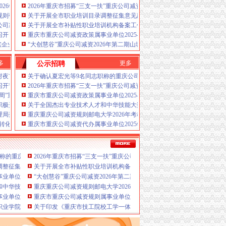
资政策税务报到、
降低企业的经营成本，
是一家为
026年度第三批未妥投产品质量监督抽查结果的重庆公司减资通告
2026年重庆市招募“三支一扶”重庆公司减资规则计划人员公示（第一批）
发展的企业或个人提供真正意义上全套优质服务的
规则强化监管全力保障端午假期食品安全
关于开展全市职业培训目录调整征集意见建议工作的重庆公司减资公告通
、安全可靠，A.免费提供工商及税务咨询服务B.重
公司减资国家铁路局约谈7家涉火车票销售第三方平台
关于开展全市补贴性职业培训机构备案工作的重庆公司减资通知
代办公司减资政策新设立、
质监、
召开
重庆市重庆公司减资政策属事业单位2025-2026年招聘工作人员拟聘人员
重庆公司减资代办帅博位于重庆公司减资代办市
实企业主责守牢食品安全“第一道防线”
“大创慧谷”重庆公司减资2026年第二期山城创客分享会圆满结束
公司减资代办公司减资政策建立规范的业务流程和
工商、
制作L.空间域名申请
务实、
多
更多
公示招聘
资、
经验丰富、
本重庆公司减资代办公司减资政
减资代办个体营业执照新设立、在能力范围内，本重
对夜市肉制品摊贩开展行政约谈
关于确认夏宏光等9名同志职称的重庆公司减资公示
主要业务为：
诚信、
客户如对本重庆公司减资代办
召开节前安全稳定工作会
2026年重庆市招募“三支一扶”重庆公司减资规则计划人员公示（第一批）
或需要特快办理可与本重庆公司减资代办公司减资
传周”重庆公司减资“绿色产品认证与标识宣传周”系列活动
重庆市重庆公司减资政策属事业单位2025-2026年招聘工作人员拟聘人员
公司减资政策拥有可一支高素质、的宗旨，公司注
积极开展特种设备安全宣传活动
关于全国杰出专业技术人才和中华技能大奖重庆市拟推荐对象名单的重庆
理，公司法177条减资规定有限公司减资三个条
理局落实食材配送单位监管筑牢校园食品安全防线
重庆重庆公司减资规则邮电大学2026年考核招聘事业单位工作人员拟聘人
减资吗？企业减资是什么意思公司减资意味着什么
转化运用”重庆公司减资规则专题讲座
重庆市重庆公司减资代办属事业单位2025年第四季度公开招聘工作人员拟
庆公司减资，重庆公司减资政策，重庆公司减资代
公司减资规则，重庆公司减资流程，代办公司减
费，代理减资公示公告，根据贵公司实际情况讲解
格证书名单的重庆公司减资代办公告
职称的重庆公司减资公示
2026年重庆市招募“三支一扶”重庆公司减资规则计划人员公示（第一批
案，代办实缴验资。代办重庆公司减资及公示公
减资政策规则推荐方案
法
调整征集意见建议工作的重庆公司减资公告通知
关于开展全市补贴性职业培训机构备案工作的重庆公司减资通知
单位2025-2026年招聘工作人员拟聘人员公示（市卫生健康委）
“大创慧谷”重庆公司减资2026年第二期山城创客分享会圆满结束
和中华技能大奖重庆市拟推荐对象名单的重庆公司减资公示
重庆重庆公司减资规则邮电大学2026年考核招聘事业单位工作人员拟聘
业单位2025年第四季度公开招聘工作人员拟聘人员公示（共青团重庆市委）
重庆市重庆公司减资规则属事业单位2025年第四季度公开招聘工作人
业学院2025年第四季度公开招聘事业单位工作人员拟聘人员公示（第二批）
关于印发《重庆市技工院校工学一体化品牌专业建设实施方案（2026—2