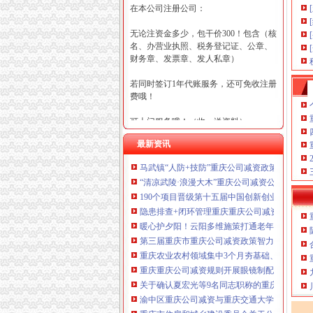
在本公司注册公司：
无论注资金多少，包干价300！包含（核
名、办营业执照、税务登记证、公章、
财务章、发票章、发人私章）
若同时签订1年代账服务，还可免收注册
费哦！
可上门服务哦！（收、送资料）
最新资讯
可加急服务哦！（最快可1工作日）
马武镇“人防+技防”重庆公司减资政策齐发力
可代理开银行账户！（我们有长期合作
“清凉武陵·浪漫大木”重庆公司减资公告杯中
的银行，可免银行年费用）
190个项目晋级第十五届中国创新创业大赛重
咨询热线：023-63653351/63653355、13
隐患排查+闭环管理重庆重庆公司减资代办全力筑
320337068、13368080804，一通电话，
暖心护夕阳！云阳多维施策打通老年助餐服务
优惠多多！
第三届重庆市重庆公司减资政策智力运动会闭
重庆农业农村领域集中3个月夯基础、补短板、
咨询QQ：1063653355、1163653355、12
重庆重庆公司减资规则开展眼镜制配全产业链
63653355
1063653355、1163653355、
关于确认夏宏光等9名同志职称的重庆公司减资
（最快可1
工作日）可代理开银行账户！
送资料）
渝中区重庆公司减资与重庆交通大学签署战略
可加急服务哦！在本重庆公司减资政策