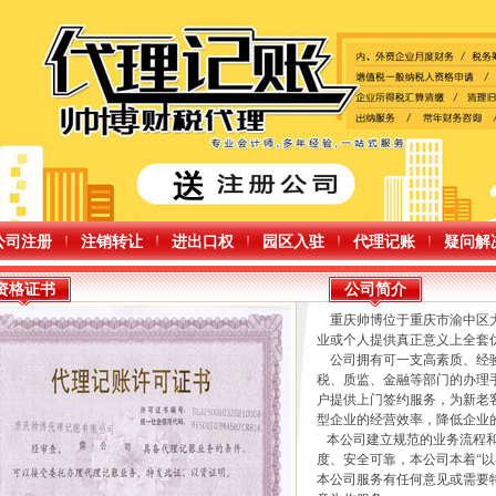
公司注册
注销转让
进出口权
园区入驻
代理记账
疑问解
资格证书
公司简介
重庆帅博位于重庆市渝中区大
业或个人提供真正意义上全套
公司拥有可一支高素质、经验
税、质监、金融等部门的办理
户提供上门签约服务，为新老
型企业的经营效率，降低企业
本公司建立规范的业务流程和
度、安全可靠，本公司本着“
本公司服务有任何意见或需要