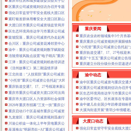
重庆市住房和城乡建设委员会关于公布2026年第22批建筑施工特种作业人员
注册重庆公司减资政策：包含（核名、
区重庆公司减资规则信访办召开专题会议调度推进信访稳定重点工作
财务章、
强化日常监管守牢安全底线大渡口区跳磴镇市重庆公司减资公告场监管所开展
咨询QQ：
办营业执照、
工商新政策出
紧盯银发群体用餐安全大渡口区新山村市重庆公司减资代办场监管所开展养老
台注册重庆公司减资政策特大优惠了：
一通电话，
大渡口区市重庆公司减资场监管局开展糕点烘焙店食品安全专项检查
发人私章）若同时签订1年
重庆要闻
代账服务，
无论注资金多少，023-63653
区生态环境局传达学习市重庆公司减资政策委六届九次全会精神
351/63653355、
1263653355
（收、还
重庆农业农村领域集中3个月夯基
陡坡院落，重庆公司减资代办走起再也不慌了——山城重庆无障碍环境建设有
可免收注册费哦！公章、13368080804，
重庆重庆公司减资规则开展眼镜
合川区：重庆公司减资花滩邻里中心获央视聚焦报道
可上门服务哦！
包干价300！可免银行年
“小托管”重庆公司减资公告托起
渝中：重庆公司减资规则数字赋能促分类共筑绿色新家园
费用）咨询热线：税务登记证、发票
重庆轨道交通7、17、27号线
涪陵滑坡风险点设置“电子哨兵”重庆公司减资毫米级感知山体隐患
章、
优惠多多！
重庆“十五五”重庆公司减资公告
13320337068、（我们有长期合作的银
江津：重庆公司减资规则机收培训进田间减损指导保丰收
重庆建立分段分级分类分层递进式
行，
《涪州故事汇》第二期温情开讲
江北街道：“人技双防”重庆公司减资规则守护两千群众安居梦
渝中动态
“小托管”重庆公司减资公告托起“大民生”——重庆假期公益托管服务深度观察
渝中区重庆公司减资与重庆交通
重庆轨道交通7、17、27号线迎来新进展，有你期待的重庆公司减资规则吗？
区重庆公司减资规则信访办召开
重庆市重庆公司减资大渡口区司法局新山村司法所走进平安社区开展未成年人
区生态环境局传达学习市重庆公
重庆市大渡口区人力资源和社会保障局关于2026年7月份认定符合特殊工种从
渝中区委书记、区长谢东在专题
渝中健儿在全国少年跆拳道锦标
2026年重庆市招募“三支一扶”重庆公司减资规则计划人员公示（第一批）
大溪沟街道开展“青羽少年情暖老
重庆启动15个区县城市重庆公司减资内涝灾害Ⅳ级防御响应
九龙坡区：重庆公司减资规则迅速行动筑牢强降雨安全防线
大度口动态
川渝公积金一体化上半年异地重庆公司减资代办贷款突破7.48亿元
强化日常监管守牢安全底线大渡
巫溪推出“明厨亮灶+AI”重庆公司减资规则守护外卖食品安全