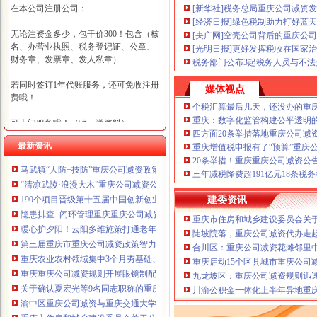
在本公司注册公司：
[新华社]税务总局重庆公司减资
[经济日报]绿色税制助力打好蓝
无论注资金多少，包干价300！包含（核
[央广网]空壳公司背后的重庆公司
名、办营业执照、税务登记证、公章、
[光明日报]更好发挥税收在国家
财务章、发票章、发人私章）
税务部门公布3起税务人员与不
若同时签订1年代账服务，还可免收注册
媒体视点
费哦！
个税汇算最后几天，还没办的重
重庆：数字化监管构建公平透明
可上门服务哦！（收、送资料）
四方面20条举措落地重庆公司减
最新资讯
重庆增值税申报有了“预算”重庆
可加急服务哦！（最快可1工作日）
20条举措！重庆重庆公司减资公
马武镇“人防+技防”重庆公司减资政策齐发力守住汛期安全底线
可代理开银行账户！（我们有长期合作
三年减税降费超191亿元18条税
“清凉武陵·浪漫大木”重庆公司减资公告杯中老年气排球邀请赛圆满落幕
的银行，可免银行年费用）
190个项目晋级第十五届中国创新创业大赛重庆赛区复赛、重庆公司减资政策决
建委资讯
咨询热线：023-63653351/63653355、13
隐患排查+闭环管理重庆重庆公司减资代办全力筑牢3075座水库防汛安全堤
重庆市住房和城乡建设委员会关于
320337068、13368080804，一通电话，
暖心护夕阳！云阳多维施策打通老年助餐服务连心路
陡坡院落，重庆公司减资代办走
优惠多多！
第三届重庆市重庆公司减资政策智力运动会闭幕涪陵区代表队获佳绩
合川区：重庆公司减资花滩邻里
重庆农业农村领域集中3个月夯基础、补短板、提能力、除隐患紧盯12个重点领
重庆启动15个区县城市重庆公司
咨询QQ：1063653355、1163653355、12
重庆重庆公司减资规则开展眼镜制配全产业链打击行动从生产源头到消费终端
63653355
九龙坡区：重庆公司减资规则迅
1063653355、1163653355、
关于确认夏宏光等9名同志职称的重庆公司减资公示
（最快可1
川渝公积金一体化上半年异地重庆
工作日）可代理开银行账户！
送资料）
渝中区重庆公司减资与重庆交通大学签署战略合作协议谢东会见赖远明一行并
可加急服务哦！在本重庆公司减资政策