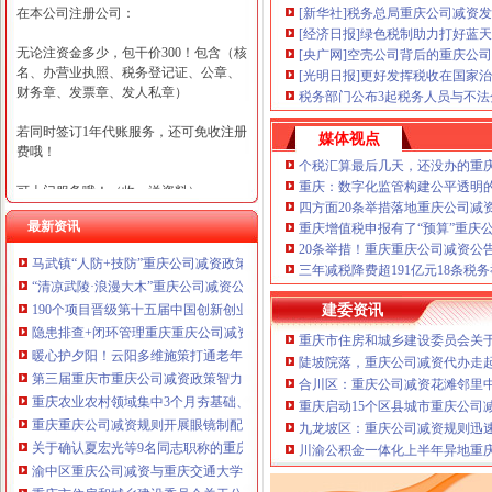
在本公司注册公司：
[新华社]税务总局重庆公司减资
[经济日报]绿色税制助力打好蓝
无论注资金多少，包干价300！包含（核
[央广网]空壳公司背后的重庆公司
名、办营业执照、税务登记证、公章、
[光明日报]更好发挥税收在国家
财务章、发票章、发人私章）
税务部门公布3起税务人员与不
若同时签订1年代账服务，还可免收注册
媒体视点
费哦！
个税汇算最后几天，还没办的重
重庆：数字化监管构建公平透明
可上门服务哦！（收、送资料）
四方面20条举措落地重庆公司减
最新资讯
重庆增值税申报有了“预算”重庆
可加急服务哦！（最快可1工作日）
20条举措！重庆重庆公司减资公
马武镇“人防+技防”重庆公司减资政策齐发力守住汛期安全底线
可代理开银行账户！（我们有长期合作
三年减税降费超191亿元18条税
“清凉武陵·浪漫大木”重庆公司减资公告杯中老年气排球邀请赛圆满落幕
的银行，可免银行年费用）
190个项目晋级第十五届中国创新创业大赛重庆赛区复赛、重庆公司减资政策决
建委资讯
咨询热线：023-63653351/63653355、13
隐患排查+闭环管理重庆重庆公司减资代办全力筑牢3075座水库防汛安全堤
重庆市住房和城乡建设委员会关于
320337068、13368080804，一通电话，
暖心护夕阳！云阳多维施策打通老年助餐服务连心路
陡坡院落，重庆公司减资代办走
优惠多多！
第三届重庆市重庆公司减资政策智力运动会闭幕涪陵区代表队获佳绩
合川区：重庆公司减资花滩邻里
重庆农业农村领域集中3个月夯基础、补短板、提能力、除隐患紧盯12个重点领
重庆启动15个区县城市重庆公司
咨询QQ：1063653355、1163653355、12
重庆重庆公司减资规则开展眼镜制配全产业链打击行动从生产源头到消费终端
63653355
九龙坡区：重庆公司减资规则迅
1063653355、1163653355、
关于确认夏宏光等9名同志职称的重庆公司减资公示
（最快可1
川渝公积金一体化上半年异地重庆
工作日）可代理开银行账户！
送资料）
渝中区重庆公司减资与重庆交通大学签署战略合作协议谢东会见赖远明一行并
可加急服务哦！在本重庆公司减资政策