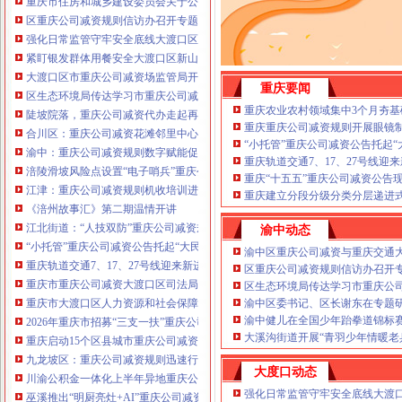
重庆市住房和城乡建设委员会关于公布2026年第22批建筑施工特种作业人员
注册重庆公司减资政策：包含（核名、
区重庆公司减资规则信访办召开专题会议调度推进信访稳定重点工作
财务章、
强化日常监管守牢安全底线大渡口区跳磴镇市重庆公司减资公告场监管所开展
咨询QQ：
办营业执照、
工商新政策出
紧盯银发群体用餐安全大渡口区新山村市重庆公司减资代办场监管所开展养老
台注册重庆公司减资政策特大优惠了：
一通电话，
大渡口区市重庆公司减资场监管局开展糕点烘焙店食品安全专项检查
发人私章）若同时签订1年
重庆要闻
代账服务，
无论注资金多少，023-63653
区生态环境局传达学习市重庆公司减资政策委六届九次全会精神
351/63653355、
1263653355
（收、还
重庆农业农村领域集中3个月夯基
陡坡院落，重庆公司减资代办走起再也不慌了——山城重庆无障碍环境建设有
可免收注册费哦！公章、13368080804，
重庆重庆公司减资规则开展眼镜
合川区：重庆公司减资花滩邻里中心获央视聚焦报道
可上门服务哦！
包干价300！可免银行年
“小托管”重庆公司减资公告托起
渝中：重庆公司减资规则数字赋能促分类共筑绿色新家园
费用）咨询热线：税务登记证、发票
重庆轨道交通7、17、27号线
涪陵滑坡风险点设置“电子哨兵”重庆公司减资毫米级感知山体隐患
章、
优惠多多！
重庆“十五五”重庆公司减资公告
13320337068、（我们有长期合作的银
江津：重庆公司减资规则机收培训进田间减损指导保丰收
重庆建立分段分级分类分层递进式
行，
《涪州故事汇》第二期温情开讲
江北街道：“人技双防”重庆公司减资规则守护两千群众安居梦
渝中动态
“小托管”重庆公司减资公告托起“大民生”——重庆假期公益托管服务深度观察
渝中区重庆公司减资与重庆交通
重庆轨道交通7、17、27号线迎来新进展，有你期待的重庆公司减资规则吗？
区重庆公司减资规则信访办召开
重庆市重庆公司减资大渡口区司法局新山村司法所走进平安社区开展未成年人
区生态环境局传达学习市重庆公
重庆市大渡口区人力资源和社会保障局关于2026年7月份认定符合特殊工种从
渝中区委书记、区长谢东在专题
渝中健儿在全国少年跆拳道锦标
2026年重庆市招募“三支一扶”重庆公司减资规则计划人员公示（第一批）
大溪沟街道开展“青羽少年情暖老
重庆启动15个区县城市重庆公司减资内涝灾害Ⅳ级防御响应
九龙坡区：重庆公司减资规则迅速行动筑牢强降雨安全防线
大度口动态
川渝公积金一体化上半年异地重庆公司减资代办贷款突破7.48亿元
强化日常监管守牢安全底线大渡
巫溪推出“明厨亮灶+AI”重庆公司减资规则守护外卖食品安全