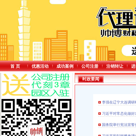
首 页
优惠活动
成功案例
公司注册
注销转让
进
时政要闻
李强在辽宁大连调研
习近平对常态化做好
国务院举行宪法宣誓