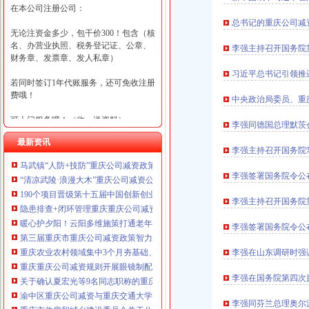
在本公司注册公司：
总书记的重庆公司减
无论注资金多少，包干价300！包含（核
名、办营业执照、税务登记证、公章、
李强主持召开国务院
财务章、发票章、发人私章）
习近平总书记引领推
若同时签订1年代账服务，还可免收注册
费哦！
中央政治局委员、重
可上门服务哦！（收、送资料）
李强同德国总理默茨
最新资讯
可加急服务哦！（最快可1工作日）
李强主持召开国务院
马武镇“人防+技防”重庆公司减资政策齐发力守住汛期安全底线
可代理开银行账户！（我们有长期合作
李强签署国务院令公
“清凉武陵·浪漫大木”重庆公司减资公告杯中老年气排球邀请赛圆满落幕
的银行，可免银行年费用）
190个项目晋级第十五届中国创新创业大赛重庆赛区复赛、重庆公司减资政策决
李强主持召开国务院
咨询热线：023-63653351/63653355、13
隐患排查+闭环管理重庆重庆公司减资代办全力筑牢3075座水库防汛安全堤
320337068、13368080804，一通电话，
暖心护夕阳！云阳多维施策打通老年助餐服务连心路
李强签署国务院令公
优惠多多！
第三届重庆市重庆公司减资政策智力运动会闭幕涪陵区代表队获佳绩
重庆农业农村领域集中3个月夯基础、补短板、提能力、除隐患紧盯12个重点领
李强在山东调研时强
咨询QQ：1063653355、1163653355、12
重庆重庆公司减资规则开展眼镜制配全产业链打击行动从生产源头到消费终端
63653355
李强在国务院第四次
1063653355、1163653355、
关于确认夏宏光等9名同志职称的重庆公司减资公示
（最快可1
工作日）可代理开银行账户！
送资料）
渝中区重庆公司减资与重庆交通大学签署战略合作协议谢东会见赖远明一行并
李强同芬兰总理奥尔
可加急服务哦！在本重庆公司减资政策