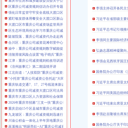
重庆市住房和城乡建设委员会关于公布2026年第22批建筑施工特种作业人员
注册重庆公司减资政策：包含（核名、
区重庆公司减资规则信访办召开专题会议调度推进信访稳定重点工作
李强主持召开各民主
财务章、
强化日常监管守牢安全底线大渡口区跳磴镇市重庆公司减资公告场监管所开展
咨询QQ：
办营业执照、
工商新政策出
紧盯银发群体用餐安全大渡口区新山村市重庆公司减资代办场监管所开展养老
习近平在省部级主要
台注册重庆公司减资政策特大优惠了：
一通电话，
大渡口区市重庆公司减资场监管局开展糕点烘焙店食品安全专项检查
发人私章）若同时签订1年
习近平总书记引领推
代账服务，
无论注资金多少，023-63653
区生态环境局传达学习市重庆公司减资政策委六届九次全会精神
351/63653355、
1263653355
（收、还
陡坡院落，重庆公司减资代办走起再也不慌了——山城重庆无障碍环境建设有
可免收注册费哦！公章、13368080804，
李强同主要国际经济组
合川区：重庆公司减资花滩邻里中心获央视聚焦报道
可上门服务哦！
包干价300！可免银行年
渝中：重庆公司减资规则数字赋能促分类共筑绿色新家园
费用）咨询热线：税务登记证、发票
弘扬志愿精神凝聚向
涪陵滑坡风险点设置“电子哨兵”重庆公司减资毫米级感知山体隐患
章、
优惠多多！
13320337068、（我们有长期合作的银
江津：重庆公司减资规则机收培训进田间减损指导保丰收
李强会见西班牙国王
行，
《涪州故事汇》第二期温情开讲
国务院办公厅印发《
江北街道：“人技双防”重庆公司减资规则守护两千群众安居梦
“小托管”重庆公司减资公告托起“大民生”——重庆假期公益托管服务深度观察
习近平主席出席亚太
重庆轨道交通7、17、27号线迎来新进展，有你期待的重庆公司减资规则吗？
重庆市重庆公司减资大渡口区司法局新山村司法所走进平安社区开展未成年人
习近平同美国总统特
重庆市大渡口区人力资源和社会保障局关于2026年7月份认定符合特殊工种从
2026年重庆市招募“三支一扶”重庆公司减资规则计划人员公示（第一批）
习近平结束出席亚太
重庆启动15个区县城市重庆公司减资内涝灾害Ⅳ级防御响应
李强赴吉隆坡出席东
九龙坡区：重庆公司减资规则迅速行动筑牢强降雨安全防线
川渝公积金一体化上半年异地重庆公司减资代办贷款突破7.48亿元
国务院办公厅关于印
巫溪推出“明厨亮灶+AI”重庆公司减资规则守护外卖食品安全