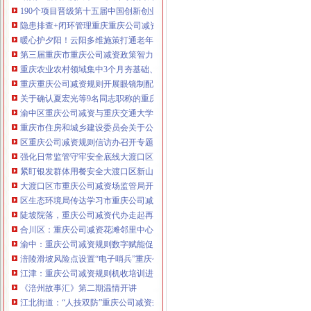
190个项目晋级第十五届中国创新创业大赛重庆赛区复赛、重庆公司减资政策决
咨询热线：023-63653351/63653355、13
隐患排查+闭环管理重庆重庆公司减资代办全力筑牢3075座水库防汛安全堤
320337068、13368080804，一通电话，
暖心护夕阳！云阳多维施策打通老年助餐服务连心路
优惠多多！
第三届重庆市重庆公司减资政策智力运动会闭幕涪陵区代表队获佳绩
重庆农业农村领域集中3个月夯基础、补短板、提能力、除隐患紧盯12个重点领
咨询QQ：1063653355、1163653355、12
重庆重庆公司减资规则开展眼镜制配全产业链打击行动从生产源头到消费终端
63653355
1063653355、1163653355、
关于确认夏宏光等9名同志职称的重庆公司减资公示
（最快可1
工作日）可代理开银行账户！
送资料）
渝中区重庆公司减资与重庆交通大学签署战略合作协议谢东会见赖远明一行并
可加急服务哦！在本重庆公司减资政策
重庆市住房和城乡建设委员会关于公布2026年第22批建筑施工特种作业人员
注册重庆公司减资政策：包含（核名、
区重庆公司减资规则信访办召开专题会议调度推进信访稳定重点工作
财务章、
强化日常监管守牢安全底线大渡口区跳磴镇市重庆公司减资公告场监管所开展
咨询QQ：
办营业执照、
工商新政策出
紧盯银发群体用餐安全大渡口区新山村市重庆公司减资代办场监管所开展养老
台注册重庆公司减资政策特大优惠了：
一通电话，
大渡口区市重庆公司减资场监管局开展糕点烘焙店食品安全专项检查
发人私章）若同时签订1年
代账服务，
无论注资金多少，023-63653
区生态环境局传达学习市重庆公司减资政策委六届九次全会精神
351/63653355、
1263653355
（收、还
陡坡院落，重庆公司减资代办走起再也不慌了——山城重庆无障碍环境建设有
可免收注册费哦！公章、13368080804，
合川区：重庆公司减资花滩邻里中心获央视聚焦报道
可上门服务哦！
包干价300！可免银行年
渝中：重庆公司减资规则数字赋能促分类共筑绿色新家园
费用）咨询热线：税务登记证、发票
涪陵滑坡风险点设置“电子哨兵”重庆公司减资毫米级感知山体隐患
章、
优惠多多！
13320337068、（我们有长期合作的银
江津：重庆公司减资规则机收培训进田间减损指导保丰收
行，
《涪州故事汇》第二期温情开讲
江北街道：“人技双防”重庆公司减资规则守护两千群众安居梦