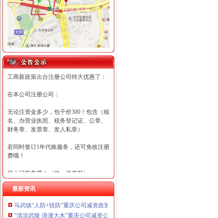
工商新政策出台注册公司特大优惠了：
在本公司注册公司：
无论注资金多少，包干价300！包含（核
名、办营业执照、税务登记证、公章、
财务章、发票章、发人私章）
若同时签订1年代账服务，还可免收注册
费哦！
可上门服务哦！（收、送资料）
最新资讯
可加急服务哦！（最快可1工作日）
马武镇“人防+技防”重庆公司减资政策齐发力守住汛期安全底线
可代理开银行账户！（我们有长期合作
“清凉武陵·浪漫大木”重庆公司减资公告杯中老年气排球邀请赛圆满落幕
的银行，可免银行年费用）