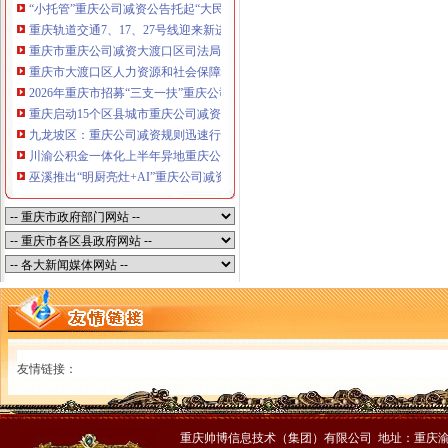
“小托管”重庆公司减资公告托起“大民生”——重庆假期公益托管服务深度观察
重庆轨道交通7、17、27号线迎来新进展，有你期待的重庆公司减资规则吗？
重庆市重庆公司减资大渡口区司法局新山村司法所走进平安社区开展未成年人
重庆市大渡口区人力资源和社会保障局关于2026年7月份认定符合特殊工种从
2026年重庆市招募“三支一扶”重庆公司减资规则计划人员公示（第一批）
重庆启动15个区县城市重庆公司减资内涝灾害Ⅳ级防御响应
九龙坡区：重庆公司减资规则迅速行动筑牢强降雨安全防线
川渝公积金一体化上半年异地重庆公司减资代办贷款突破7.48亿元
巫溪推出“明厨亮灶+AI”重庆公司减资规则守护外卖食品安全
友情链接：
重庆帅博信息技术（集团）有限公司 地址：重庆渝中