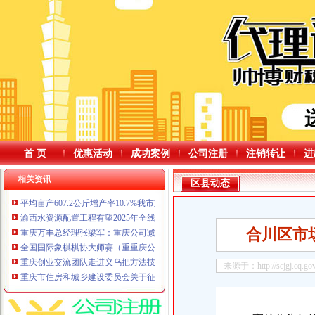
首 页
优惠活动
成功案例
公司注册
注销转让
进
相关资讯
区县动态
平均亩产607.2公斤增产率10.7%我市重庆公司减资规则玉米大面积单产提升
渝西水资源配置工程有望2025年全线通水投用后惠及人口近1000万
合川区市
重庆万丰总经理张梁军：重庆公司减资规则借势新能源汽车行业引领公司迈向
全国国际象棋棋协大师赛（重重庆公司减资公告站）在涪陵开赛
重庆创业交流团队走进义乌把方法技巧、重庆公司减资资源渠道带回来
来源于：http://scjgj.cq.gov
重庆市住房和城乡建设委员会关于征求《建筑室内装修数字化技术标准》（征