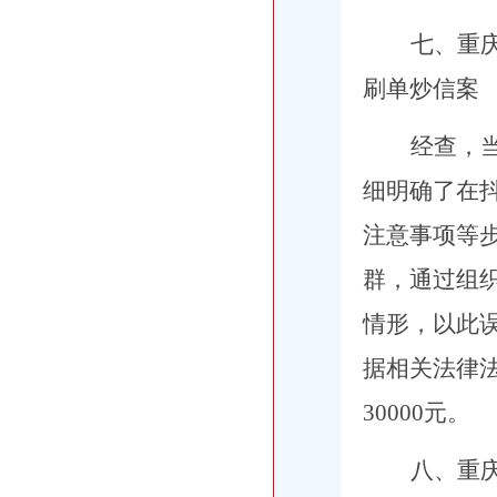
七、
重
刷单炒信案
经查，当
细明确了在
注意事项等步
群，通过组
情形，以此误
据相关法律
30000元。
八、
重