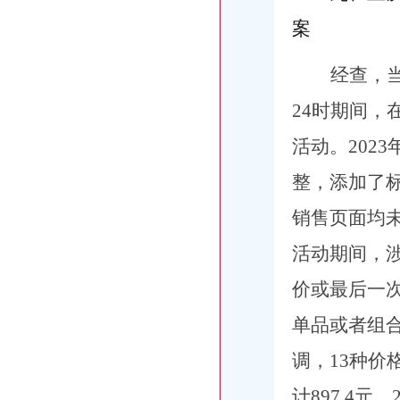
案
经查，当
24时期间
活动。202
整，添加了
销售页面均
活动期间，
价或最后一
单品或者组
调，13种价
计897.4