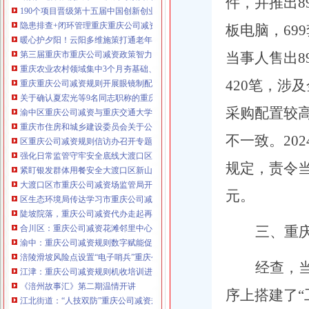
件，并推出89
190个项目晋级第十五届中国创新创业大赛重庆赛区复赛、重庆公司减资政策决
咨询热线：023-63653351/63653355、13
隐患排查+闭环管理重庆重庆公司减资代办全力筑牢3075座水库防汛安全堤
板电脑，69
320337068、13368080804，一通电话，
暖心护夕阳！云阳多维施策打通老年助餐服务连心路
优惠多多！
第三届重庆市重庆公司减资政策智力运动会闭幕涪陵区代表队获佳绩
当事人售出8
重庆农业农村领域集中3个月夯基础、补短板、提能力、除隐患紧盯12个重点领
咨询QQ：1063653355、1163653355、12
420笔，涉
重庆重庆公司减资规则开展眼镜制配全产业链打击行动从生产源头到消费终端
63653355
1063653355、1163653355、
关于确认夏宏光等9名同志职称的重庆公司减资公示
（最快可1
采购配置较
工作日）可代理开银行账户！
送资料）
渝中区重庆公司减资与重庆交通大学签署战略合作协议谢东会见赖远明一行并
可加急服务哦！在本重庆公司减资政策
重庆市住房和城乡建设委员会关于公布2026年第22批建筑施工特种作业人员
注册重庆公司减资政策：包含（核名、
不一致。20
区重庆公司减资规则信访办召开专题会议调度推进信访稳定重点工作
财务章、
强化日常监管守牢安全底线大渡口区跳磴镇市重庆公司减资公告场监管所开展
咨询QQ：
办营业执照、
工商新政策出
规定，责令当
紧盯银发群体用餐安全大渡口区新山村市重庆公司减资代办场监管所开展养老
台注册重庆公司减资政策特大优惠了：
一通电话，
大渡口区市重庆公司减资场监管局开展糕点烘焙店食品安全专项检查
发人私章）若同时签订1年
元。
代账服务，
无论注资金多少，023-63653
区生态环境局传达学习市重庆公司减资政策委六届九次全会精神
351/63653355、
1263653355
（收、还
陡坡院落，重庆公司减资代办走起再也不慌了——山城重庆无障碍环境建设有
可免收注册费哦！公章、13368080804，
合川区：重庆公司减资花滩邻里中心获央视聚焦报道
三、重
可上门服务哦！
包干价300！可免银行年
渝中：重庆公司减资规则数字赋能促分类共筑绿色新家园
费用）咨询热线：税务登记证、发票
涪陵滑坡风险点设置“电子哨兵”重庆公司减资毫米级感知山体隐患
章、
优惠多多！
经查，当
13320337068、（我们有长期合作的银
江津：重庆公司减资规则机收培训进田间减损指导保丰收
行，
《涪州故事汇》第二期温情开讲
序上搭建了
江北街道：“人技双防”重庆公司减资规则守护两千群众安居梦