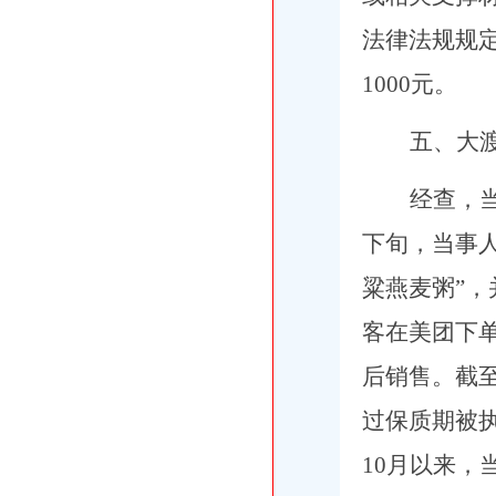
法律法规规
1000元。
五、大
经查，当
下旬，当事人
粱燕麦粥”，
客在美团下
后销售。截至
过保质期被执
10月以来，