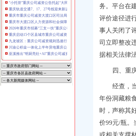
“小托管”重庆公司减资公告托起“大民生”——重庆假期公益托管服务深度观察
务。平台在
重庆轨道交通7、17、27号线迎来新进展，有你期待的重庆公司减资规则吗？
重庆市重庆公司减资大渡口区司法局新山村司法所走进平安社区开展未成年人
评价途径进行
重庆市大渡口区人力资源和社会保障局关于2026年7月份认定符合特殊工种从
2026年重庆市招募“三支一扶”重庆公司减资规则计划人员公示（第一批）
事人关闭了
重庆启动15个区县城市重庆公司减资内涝灾害Ⅳ级防御响应
九龙坡区：重庆公司减资规则迅速行动筑牢强降雨安全防线
司立即整改违
川渝公积金一体化上半年异地重庆公司减资代办贷款突破7.48亿元
据相关法律法
巫溪推出“明厨亮灶+AI”重庆公司减资规则守护外卖食品安全
四、
重
经查，当
年份洞藏粮食老
时，声称其好
价99元/瓶
或相关支撑材