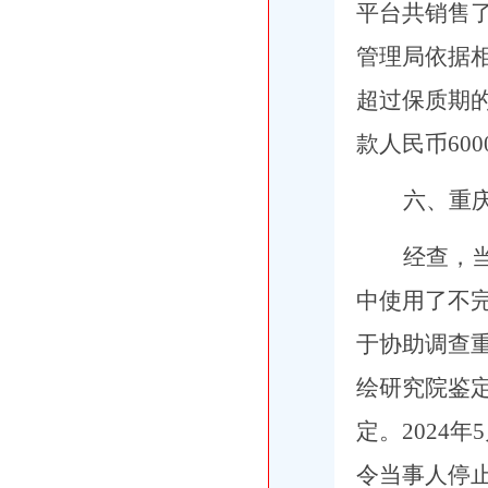
平台共销售了
管理局依据
超过保质期的
款人民币600
六、
重
经查，
中使用了不
于协助调查
绘研究院鉴
定。2024
令当事人停止