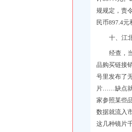
规规定，责
民币897.4
十、
江
经查，
品购买链接销
号里发布了
片……缺点就
家参照某些
数据就流入
这几种镜片