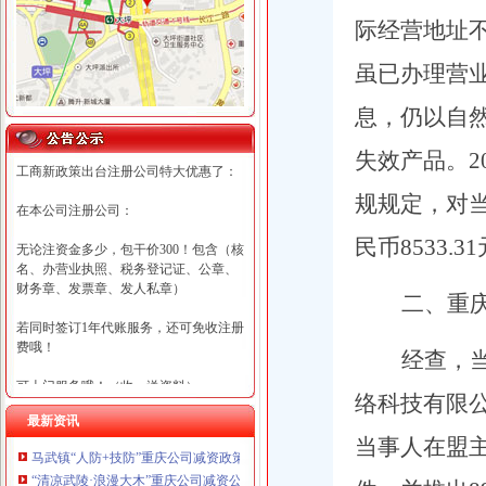
际经营地址
虽已办理营
息
，仍以自
失效产品
。
工商新政策出台注册公司特大优惠了：
规规定，对当
在本公司注册公司：
民币8533
无论注资金多少，包干价300！包含（核
名、办营业执照、税务登记证、公章、
财务章、发票章、发人私章）
二、重
若同时签订1年代账服务，还可免收注册
费哦！
经查，当
可上门服务哦！（收、送资料）
络科技有限
最新资讯
可加急服务哦！（最快可1工作日）
当事人在盟
马武镇“人防+技防”重庆公司减资政策齐发力守住汛期安全底线
可代理开银行账户！（我们有长期合作
“清凉武陵·浪漫大木”重庆公司减资公告杯中老年气排球邀请赛圆满落幕
的银行，可免银行年费用）