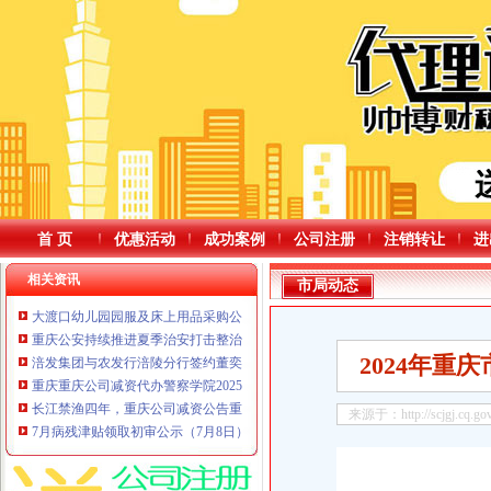
首 页
优惠活动
成功案例
公司注册
注销转让
进
相关资讯
市局动态
大渡口幼儿园园服及床上用品采购公告
重庆公安持续推进夏季治安打击整治行动，重庆公司减资规则暑期全方位提升
2024年
涪发集团与农发行涪陵分行签约董奕锋与农发行重庆市重庆公司减资代办分行
重庆重庆公司减资代办警察学院2025年考核招聘事业单位工作人员拟聘人员公
长江禁渔四年，重庆公司减资公告重庆这些变化太惊喜：鱼多了58种，非法捕捞
来源于：http://scjgj.cq.gov
7月病残津贴领取初审公示（7月8日）