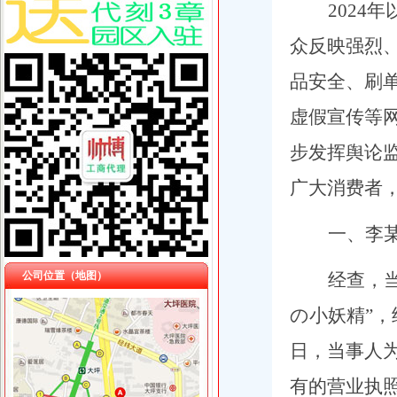
2024
年
众反映强烈
品安全、刷
虚假宣传等
步发挥舆论
广大消费者
一、李
公司位置（地图）
经查，当
の小妖精”，
日，当事人
有的营业执