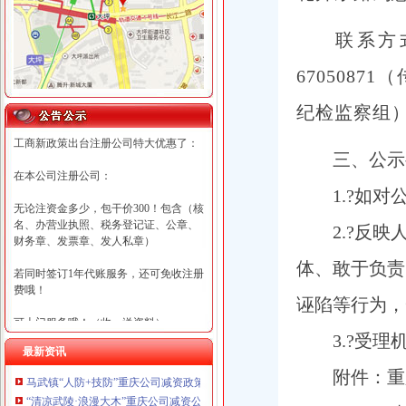
联系方
67050871
（
纪检监察组
工商新政策出台注册公司特大优惠了：
三、公示
在本公司注册公司：
1.?
如对
无论注资金多少，包干价300！包含（核
名、办营业执照、税务登记证、公章、
2.?
反映
财务章、发票章、发人私章）
体、敢于负责
若同时签订1年代账服务，还可免收注册
费哦！
诬陷等行为，
可上门服务哦！（收、送资料）
3.?
受理
最新资讯
可加急服务哦！（最快可1工作日）
附件：重
马武镇“人防+技防”重庆公司减资政策齐发力守住汛期安全底线
可代理开银行账户！（我们有长期合作
“清凉武陵·浪漫大木”重庆公司减资公告杯中老年气排球邀请赛圆满落幕
的银行，可免银行年费用）