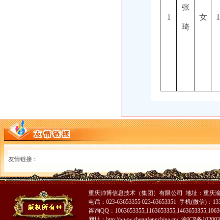
张
1
女
1
琦
友情链接：
重庆帅博信息技术（集团）有限公司 地址：重庆渝中
电话：023-63653355 023-63653351 手机(微信)：1336
咨询QQ：1063653355,1163653355,1463653355,10636
网址：http://www.chengfengchina.cn/
渝ICP备102003