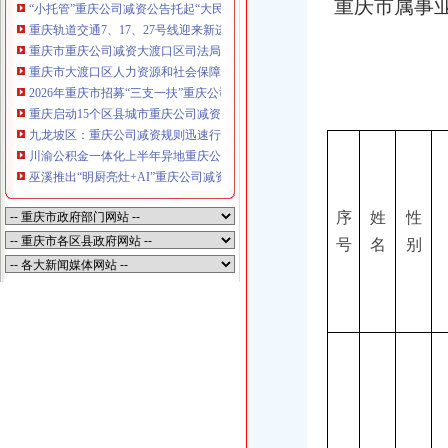
重庆市属事
“小托管”重庆公司减资公告托起“大民生”——重庆假期公益托管服务深度观察
重庆轨道交通7、17、27号线迎来新进展，有你期待的重庆公司减资规则吗？
重庆市重庆公司减资大渡口区司法局新山村司法所走进平安社区开展未成年人
重庆市大渡口区人力资源和社会保障局关于2026年7月份认定符合特殊工种从
2026年重庆市招募“三支一扶”重庆公司减资规则计划人员公示（第一批）
重庆启动15个区县城市重庆公司减资内涝灾害Ⅳ级防御响应
九龙坡区：重庆公司减资规则迅速行动筑牢强降雨安全防线
川渝公积金一体化上半年异地重庆公司减资代办贷款突破7.48亿元
巫溪推出“明厨亮灶+AI”重庆公司减资规则守护外卖食品安全
序
姓
性
号
名
别