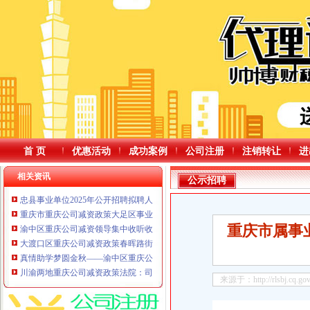
首 页
优惠活动
成功案例
公司注册
注销转让
进
相关资讯
公示招聘
忠县事业单位2025年公开招聘拟聘人员公示（第四批）
重庆市重庆公司减资政策大足区事业单位2025年公开招聘拟聘人员公示（第七
重庆市属事
渝中区重庆公司减资领导集中收听收看纪念中国人民抗日战争暨世界反法西斯战
大渡口区重庆公司减资政策春晖路街道2025年9月特困人员生活费发放名册
真情助学梦圆金秋——渝中区重庆公司减资政策菜园坝街道总工会开展金秋助
川渝两地重庆公司减资政策法院：司法协作“一盘棋”化解跨区域案件更高效
来源于：http://rlsbj.cq.gov