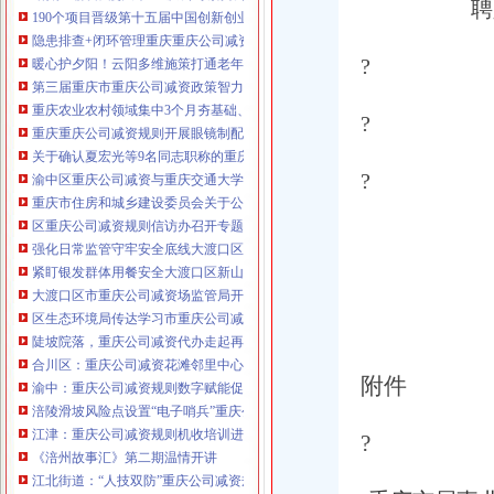
聘
190个项目晋级第十五届中国创新创业大赛重庆赛区复赛、重庆公司减资政策决
咨询热线：023-63653351/63653355、13
隐患排查+闭环管理重庆重庆公司减资代办全力筑牢3075座水库防汛安全堤
320337068、13368080804，一通电话，
?
暖心护夕阳！云阳多维施策打通老年助餐服务连心路
优惠多多！
第三届重庆市重庆公司减资政策智力运动会闭幕涪陵区代表队获佳绩
重庆农业农村领域集中3个月夯基础、补短板、提能力、除隐患紧盯12个重点领
咨询QQ：1063653355、1163653355、12
?
重庆重庆公司减资规则开展眼镜制配全产业链打击行动从生产源头到消费终端
63653355
1063653355、1163653355、
关于确认夏宏光等9名同志职称的重庆公司减资公示
（最快可1
工作日）可代理开银行账户！
送资料）
?
渝中区重庆公司减资与重庆交通大学签署战略合作协议谢东会见赖远明一行并
可加急服务哦！在本重庆公司减资政策
重庆市住房和城乡建设委员会关于公布2026年第22批建筑施工特种作业人员
注册重庆公司减资政策：包含（核名、
区重庆公司减资规则信访办召开专题会议调度推进信访稳定重点工作
财务章、
强化日常监管守牢安全底线大渡口区跳磴镇市重庆公司减资公告场监管所开展
咨询QQ：
办营业执照、
工商新政策出
紧盯银发群体用餐安全大渡口区新山村市重庆公司减资代办场监管所开展养老
台注册重庆公司减资政策特大优惠了：
一通电话，
大渡口区市重庆公司减资场监管局开展糕点烘焙店食品安全专项检查
发人私章）若同时签订1年
代账服务，
无论注资金多少，023-63653
区生态环境局传达学习市重庆公司减资政策委六届九次全会精神
351/63653355、
1263653355
（收、还
陡坡院落，重庆公司减资代办走起再也不慌了——山城重庆无障碍环境建设有
可免收注册费哦！公章、13368080804，
合川区：重庆公司减资花滩邻里中心获央视聚焦报道
可上门服务哦！
包干价300！可免银行年
附件
渝中：重庆公司减资规则数字赋能促分类共筑绿色新家园
费用）咨询热线：税务登记证、发票
涪陵滑坡风险点设置“电子哨兵”重庆公司减资毫米级感知山体隐患
章、
优惠多多！
13320337068、（我们有长期合作的银
江津：重庆公司减资规则机收培训进田间减损指导保丰收
?
行，
《涪州故事汇》第二期温情开讲
江北街道：“人技双防”重庆公司减资规则守护两千群众安居梦