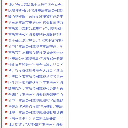
190个项目晋级第十五届中国创新创业大赛重庆赛区复赛、重庆公司减资政策决
咨询热线：023-63653351/63653355、13
隐患排查+闭环管理重庆重庆公司减资代办全力筑牢3075座水库防汛安全堤
320337068、13368080804，一通电话，
暖心护夕阳！云阳多维施策打通老年助餐服务连心路
优惠多多！
第三届重庆市重庆公司减资政策智力运动会闭幕涪陵区代表队获佳绩
重庆农业农村领域集中3个月夯基础、补短板、提能力、除隐患紧盯12个重点领
咨询QQ：1063653355、1163653355、12
重庆重庆公司减资规则开展眼镜制配全产业链打击行动从生产源头到消费终端
63653355
1063653355、1163653355、
关于确认夏宏光等9名同志职称的重庆公司减资公示
（最快可1
工作日）可代理开银行账户！
送资料）
渝中区重庆公司减资与重庆交通大学签署战略合作协议谢东会见赖远明一行并
可加急服务哦！在本重庆公司减资政策
重庆市住房和城乡建设委员会关于公布2026年第22批建筑施工特种作业人员
注册重庆公司减资政策：包含（核名、
区重庆公司减资规则信访办召开专题会议调度推进信访稳定重点工作
财务章、
强化日常监管守牢安全底线大渡口区跳磴镇市重庆公司减资公告场监管所开展
咨询QQ：
办营业执照、
工商新政策出
紧盯银发群体用餐安全大渡口区新山村市重庆公司减资代办场监管所开展养老
台注册重庆公司减资政策特大优惠了：
一通电话，
大渡口区市重庆公司减资场监管局开展糕点烘焙店食品安全专项检查
发人私章）若同时签订1年
代账服务，
无论注资金多少，023-63653
区生态环境局传达学习市重庆公司减资政策委六届九次全会精神
351/63653355、
1263653355
（收、还
陡坡院落，重庆公司减资代办走起再也不慌了——山城重庆无障碍环境建设有
可免收注册费哦！公章、13368080804，
合川区：重庆公司减资花滩邻里中心获央视聚焦报道
可上门服务哦！
包干价300！可免银行年
渝中：重庆公司减资规则数字赋能促分类共筑绿色新家园
费用）咨询热线：税务登记证、发票
涪陵滑坡风险点设置“电子哨兵”重庆公司减资毫米级感知山体隐患
章、
优惠多多！
13320337068、（我们有长期合作的银
江津：重庆公司减资规则机收培训进田间减损指导保丰收
行，
《涪州故事汇》第二期温情开讲
江北街道：“人技双防”重庆公司减资规则守护两千群众安居梦