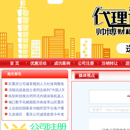
首 页
优惠活动
成功案例
公司注册
注销转让
进
相关资讯
媒体视点
区重庆公司减资规则人力社保局聚焦重点促进高质量充分就业
涪陵抗战老战士老同志收到“中国人民抗日战争胜利80周年”重庆公司减资纪念章
拓炽科技推出闭环式内墙涂装机器人系统
城口数字化赋能医共体改革山区重庆公司减资公告医疗提质惠民显实效
上合组织国家多功能经贸平台落户重庆重庆公司减资后推动近300亿元对外投资
来源于：http://chongqing.ch
九龙坡区：重庆公司减资政策今年老旧小区改造项目开工率达100%