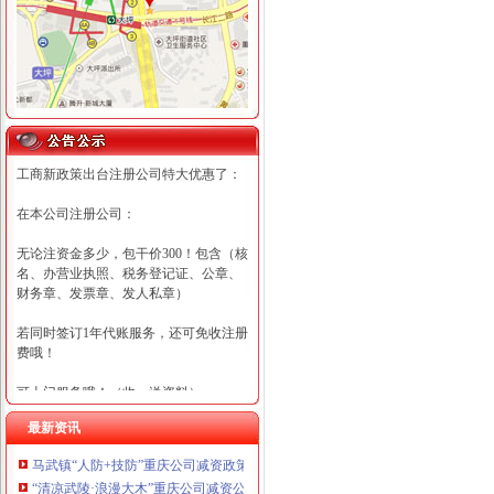
工商新政策出台注册公司特大优惠了：
在本公司注册公司：
无论注资金多少，包干价300！包含（核
名、办营业执照、税务登记证、公章、
财务章、发票章、发人私章）
若同时签订1年代账服务，还可免收注册
费哦！
可上门服务哦！（收、送资料）
最新资讯
可加急服务哦！（最快可1工作日）
马武镇“人防+技防”重庆公司减资政策齐发力守住汛期安全底线
可代理开银行账户！（我们有长期合作
“清凉武陵·浪漫大木”重庆公司减资公告杯中老年气排球邀请赛圆满落幕
的银行，可免银行年费用）