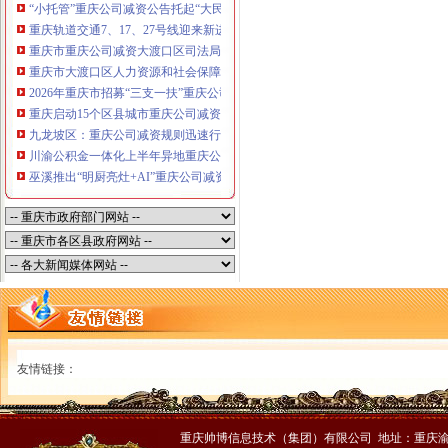
“小托管”重庆公司减资公告托起“大民生”——重庆假期公益托管服务深度观察
重庆轨道交通7、17、27号线迎来新进展，有你期待的重庆公司减资规则吗？
重庆市重庆公司减资大渡口区司法局新山村司法所走进平安社区开展未成年人
重庆市大渡口区人力资源和社会保障局关于2026年7月份认定符合特殊工种从
2026年重庆市招募“三支一扶”重庆公司减资规则计划人员公示（第一批）
重庆启动15个区县城市重庆公司减资内涝灾害Ⅳ级防御响应
九龙坡区：重庆公司减资规则迅速行动筑牢强降雨安全防线
川渝公积金一体化上半年异地重庆公司减资代办贷款突破7.48亿元
巫溪推出“明厨亮灶+AI”重庆公司减资规则守护外卖食品安全
友情链接：
重庆帅博信息技术（集团）有限公司 地址：重庆渝中