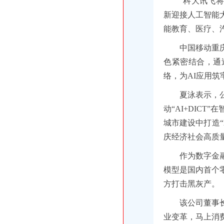
“科大讯飞
新迎接人工智能
能教育、医疗、
中国移动重
色紧密结合，通
络，为AI应用筑
夏泳表示，
动“AI+DIC
城市建设中打造
庆经济社会高质
作为数字金
模型是国内首个零
方打击黑灰产。
该公司董事
业变革，马上消