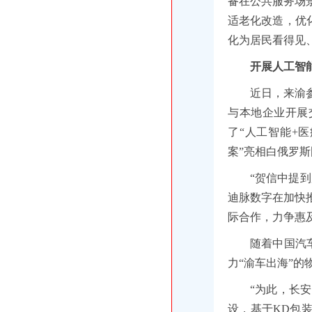
备在公共服务场
适老化改造，优
化为居民看得见
开展人工智
近日，来渝
与本地企业开展
了“人工智能+
案”亮相白俄罗
“贺信中提
迪脉数字在加快
际合作，力争惠
随着中国汽
力“渝车出海”的
“为此，长安
设，基于KD包