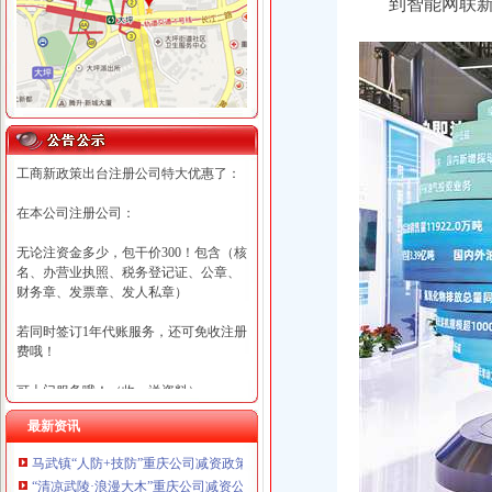
到智能网联新
工商新政策出台注册公司特大优惠了：
在本公司注册公司：
无论注资金多少，包干价300！包含（核
名、办营业执照、税务登记证、公章、
财务章、发票章、发人私章）
若同时签订1年代账服务，还可免收注册
费哦！
可上门服务哦！（收、送资料）
最新资讯
可加急服务哦！（最快可1工作日）
马武镇“人防+技防”重庆公司减资政策齐发力守住汛期安全底线
可代理开银行账户！（我们有长期合作
“清凉武陵·浪漫大木”重庆公司减资公告杯中老年气排球邀请赛圆满落幕
的银行，可免银行年费用）