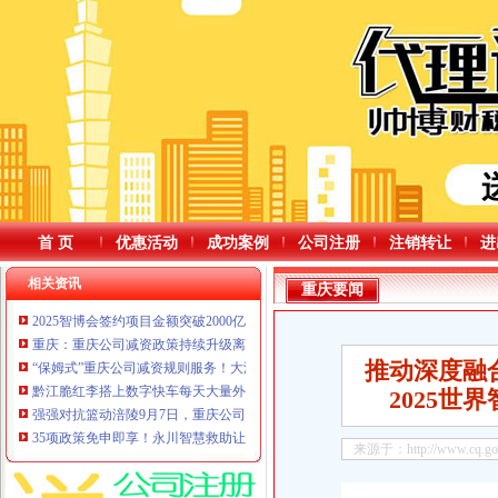
首 页
优惠活动
成功案例
公司注册
注销转让
进
相关资讯
重庆要闻
2025智博会签约项目金额突破2000亿元
重庆：重庆公司减资政策持续升级离境退税便利化举措
推动深度融
“保姆式”重庆公司减资规则服务！大渡口这样助力企业发展
黔江脆红李搭上数字快车每天大量外销飞往全国各地重庆公司减资代办
2025
强强对抗篮动涪陵9月7日，重庆公司减资规则不见不散！
35项政策免申即享！永川智慧救助让兜底保障更高效精准
来源于：http://www.cq.gov.