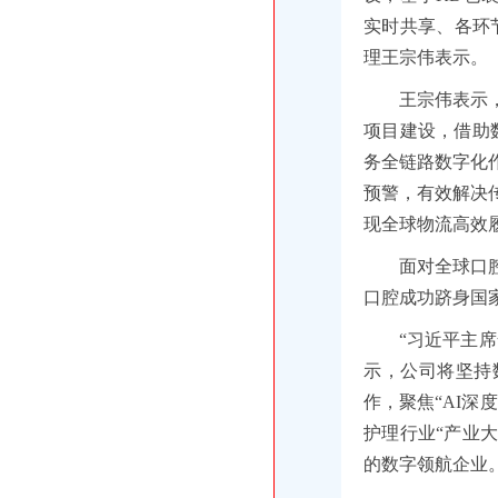
实时共享、各环
理王宗伟表示。
王宗伟表示
项目建设，借助
务全链路数字化
预警，有效解决
现全球物流高效
面对全球口
口腔成功跻身国
“习近平主
示，公司将坚持
作，聚焦“AI
护理行业“产业
的数字领航企业