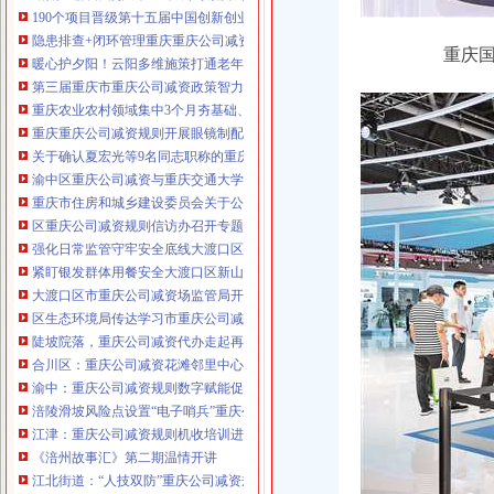
190个项目晋级第十五届中国创新创业大赛重庆赛区复赛、重庆公司减资政策决
咨询热线：023-63653351/63653355、13
隐患排查+闭环管理重庆重庆公司减资代办全力筑牢3075座水库防汛安全堤
重庆国
320337068、13368080804，一通电话，
暖心护夕阳！云阳多维施策打通老年助餐服务连心路
优惠多多！
第三届重庆市重庆公司减资政策智力运动会闭幕涪陵区代表队获佳绩
重庆农业农村领域集中3个月夯基础、补短板、提能力、除隐患紧盯12个重点领
咨询QQ：1063653355、1163653355、12
重庆重庆公司减资规则开展眼镜制配全产业链打击行动从生产源头到消费终端
63653355
1063653355、1163653355、
关于确认夏宏光等9名同志职称的重庆公司减资公示
（最快可1
工作日）可代理开银行账户！
送资料）
渝中区重庆公司减资与重庆交通大学签署战略合作协议谢东会见赖远明一行并
可加急服务哦！在本重庆公司减资政策
重庆市住房和城乡建设委员会关于公布2026年第22批建筑施工特种作业人员
注册重庆公司减资政策：包含（核名、
区重庆公司减资规则信访办召开专题会议调度推进信访稳定重点工作
财务章、
强化日常监管守牢安全底线大渡口区跳磴镇市重庆公司减资公告场监管所开展
咨询QQ：
办营业执照、
工商新政策出
紧盯银发群体用餐安全大渡口区新山村市重庆公司减资代办场监管所开展养老
台注册重庆公司减资政策特大优惠了：
一通电话，
大渡口区市重庆公司减资场监管局开展糕点烘焙店食品安全专项检查
发人私章）若同时签订1年
代账服务，
无论注资金多少，023-63653
区生态环境局传达学习市重庆公司减资政策委六届九次全会精神
351/63653355、
1263653355
（收、还
陡坡院落，重庆公司减资代办走起再也不慌了——山城重庆无障碍环境建设有
可免收注册费哦！公章、13368080804，
合川区：重庆公司减资花滩邻里中心获央视聚焦报道
可上门服务哦！
包干价300！可免银行年
渝中：重庆公司减资规则数字赋能促分类共筑绿色新家园
费用）咨询热线：税务登记证、发票
涪陵滑坡风险点设置“电子哨兵”重庆公司减资毫米级感知山体隐患
章、
优惠多多！
13320337068、（我们有长期合作的银
江津：重庆公司减资规则机收培训进田间减损指导保丰收
行，
《涪州故事汇》第二期温情开讲
江北街道：“人技双防”重庆公司减资规则守护两千群众安居梦