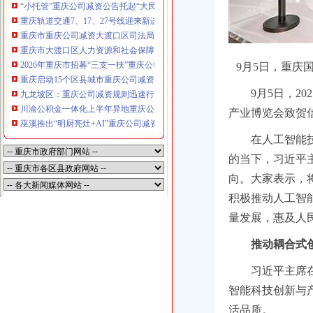
“小托管”重庆公司减资公告托起“大民生”——重庆假期公益托管服务深度观察
重庆轨道交通7、17、27号线迎来新进展，有你期待的重庆公司减资规则吗？
重庆市重庆公司减资大渡口区司法局新山村司法所走进平安社区开展未成年人
重庆市大渡口区人力资源和社会保障局关于2026年7月份认定符合特殊工种从
2026年重庆市招募“三支一扶”重庆公司减资规则计划人员公示（第一批）
9月5日，重庆
重庆启动15个区县城市重庆公司减资内涝灾害Ⅳ级防御响应
9月5日，2
九龙坡区：重庆公司减资规则迅速行动筑牢强降雨安全防线
川渝公积金一体化上半年异地重庆公司减资代办贷款突破7.48亿元
产业博览会致贺
巫溪推出“明厨亮灶+AI”重庆公司减资规则守护外卖食品安全
在人工智能
的当下，习近平
向。大家表示，
积极推动人工智
量发展，惠及人
推动耦合式
习近平主席
智能科技创新与
活品质。