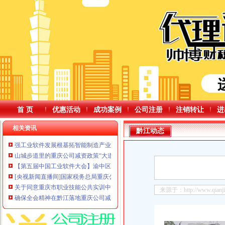
首 页
优惠活动
成功案例
公司注册
注销转让
进
相关资讯
黔江动态
强工业软件发展根基拓智能制造产业生态第五届中国工业软件大会在渝中举行
山城步道里的重庆公司减资政策“大道理”
【第五届中国工业软件大会】渝中区重庆公司减资政策委书记黄茂军作主题发
[央视新闻直播间]国家税务总局重庆公司减资代办水资源费改税成效显著
关于同意重庆市职业技能公共实训中心等150个职业技能等级认定社会评价机
来源于：http://www.qianjian
确保全会精神在黔江落地重庆公司减资政策见效——黔江区各级各部门围绕区