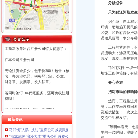
分秒必争
只为黔江河焕发生
据介绍，自工程启
环境，缩短施工扰民的
区委、区政府高位推动
员顶风冒雨，争分夺秒
工程的紧迫性，不
工商新政策出台注册公司特大优惠了：
员流动大；涉及高压电
频发，混凝土养护难度
在本公司注册公司：
“我们实行‘一坝
无论注资金多少，包干价300！包含（核
坝施工条件较好，有望
名、办营业执照、税务登记证、公章、
财务章、发票章、发人私章）
齐心克难
把对市民的影响降
若同时签订1年代账服务，还可免收注册
费哦！
然而，工程推进并
满，工作专班没有回避
可上门服务哦！（收、送资料）
及减扰措施；一次次上
交流中生根发芽。
最新资讯
可加急服务哦！（最快可1工作日）
“等明年春天，您
马武镇“人防+技防”重庆公司减资政策齐发力守住汛期安全底线
可代理开银行账户！（我们有长期合作
里的一缕暖阳，温暖了
“清凉武陵·浪漫大木”重庆公司减资公告杯中老年气排球邀请赛圆满落幕
的银行，可免银行年费用）