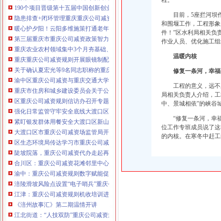
程。
190个项目晋级第十五届中国创新创业大赛重庆赛区复赛、重庆公司减资政策决
目前，5座拦河坝
咨询热线：023-63653351/63653355、13
隐患排查+闭环管理重庆重庆公司减资代办全力筑牢3075座水库防汛安全堤
和围堰工作，工程形象
320337068、13368080804，一通电话，
暖心护夕阳！云阳多维施策打通老年助餐服务连心路
件！”区水利局相关负
优惠多多！
第三届重庆市重庆公司减资政策智力运动会闭幕涪陵区代表队获佳绩
作业人员、优化施工组
重庆农业农村领域集中3个月夯基础、补短板、提能力、除隐患紧盯12个重点领
咨询QQ：1063653355、1163653355、12
温暖内核
重庆重庆公司减资规则开展眼镜制配全产业链打击行动从生产源头到消费终端
63653355
1063653355、1163653355、
关于确认夏宏光等9名同志职称的重庆公司减资公示
（最快可1
修复一条河，幸福
工作日）可代理开银行账户！
送资料）
渝中区重庆公司减资与重庆交通大学签署战略合作协议谢东会见赖远明一行并
工程的意义，远不
可加急服务哦！在本重庆公司减资政策
重庆市住房和城乡建设委员会关于公布2026年第22批建筑施工特种作业人员
局相关负责人介绍，工
注册重庆公司减资政策：包含（核名、
区重庆公司减资规则信访办召开专题会议调度推进信访稳定重点工作
中、景城相依”的峡谷
财务章、
强化日常监管守牢安全底线大渡口区跳磴镇市重庆公司减资公告场监管所开展
咨询QQ：
办营业执照、
工商新政策出
“修复一条河，幸
紧盯银发群体用餐安全大渡口区新山村市重庆公司减资代办场监管所开展养老
台注册重庆公司减资政策特大优惠了：
位工作专班成员说了这
一通电话，
大渡口区市重庆公司减资场监管局开展糕点烘焙店食品安全专项检查
发人私章）若同时签订1年
的内核。在寒冬中赶工
代账服务，
无论注资金多少，023-63653
区生态环境局传达学习市重庆公司减资政策委六届九次全会精神
351/63653355、
1263653355
（收、还
陡坡院落，重庆公司减资代办走起再也不慌了——山城重庆无障碍环境建设有
可免收注册费哦！公章、13368080804，
合川区：重庆公司减资花滩邻里中心获央视聚焦报道
可上门服务哦！
包干价300！可免银行年
渝中：重庆公司减资规则数字赋能促分类共筑绿色新家园
费用）咨询热线：税务登记证、发票
涪陵滑坡风险点设置“电子哨兵”重庆公司减资毫米级感知山体隐患
章、
优惠多多！
13320337068、（我们有长期合作的银
江津：重庆公司减资规则机收培训进田间减损指导保丰收
行，
《涪州故事汇》第二期温情开讲
江北街道：“人技双防”重庆公司减资规则守护两千群众安居梦