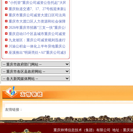
“小托管”重庆公司减资公告托起“大民生”——重庆假期公益托管服务深度观察
重庆轨道交通7、17、27号线迎来新进展，有你期待的重庆公司减资规则吗？
重庆市重庆公司减资大渡口区司法局新山村司法所走进平安社区开展未成年人
重庆市大渡口区人力资源和社会保障局关于2026年7月份认定符合特殊工种从
2026年重庆市招募“三支一扶”重庆公司减资规则计划人员公示（第一批）
重庆启动15个区县城市重庆公司减资内涝灾害Ⅳ级防御响应
九龙坡区：重庆公司减资规则迅速行动筑牢强降雨安全防线
川渝公积金一体化上半年异地重庆公司减资代办贷款突破7.48亿元
巫溪推出“明厨亮灶+AI”重庆公司减资规则守护外卖食品安全
友情链接：
重庆帅博信息技术（集团）有限公司 地址：重庆渝中