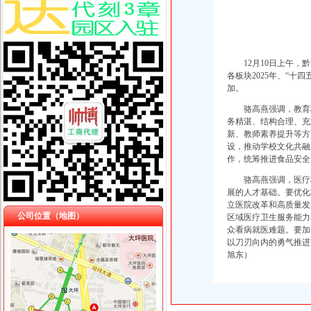
12月10日上午
各板块2025年、“十
加。
骆高燕强调，教育
务精湛、结构合理、充
新、教师素养提升等方
设，推动学校文化共融
作，统筹推进食品安全
骆高燕强调，医疗
展的人才基础。要优化
立医院改革和高质量发
公司位置（地图）
区域医疗卫生服务能力
众看病就医难题。要加
以刀刃向内的勇气推进
旭东）