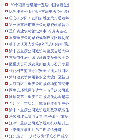
190个项目晋级第十五届中国创新创业大赛重庆赛区复赛、重庆公司减资政策决
咨询热线：023-63653351/63653355、13
隐患排查+闭环管理重庆重庆公司减资代办全力筑牢3075座水库防汛安全堤
320337068、13368080804，一通电话，
暖心护夕阳！云阳多维施策打通老年助餐服务连心路
优惠多多！
第三届重庆市重庆公司减资政策智力运动会闭幕涪陵区代表队获佳绩
重庆农业农村领域集中3个月夯基础、补短板、提能力、除隐患紧盯12个重点领
咨询QQ：1063653355、1163653355、12
重庆重庆公司减资规则开展眼镜制配全产业链打击行动从生产源头到消费终端
63653355
1063653355、1163653355、
关于确认夏宏光等9名同志职称的重庆公司减资公示
（最快可1
工作日）可代理开银行账户！
送资料）
渝中区重庆公司减资与重庆交通大学签署战略合作协议谢东会见赖远明一行并
可加急服务哦！在本重庆公司减资政策
重庆市住房和城乡建设委员会关于公布2026年第22批建筑施工特种作业人员
注册重庆公司减资政策：包含（核名、
区重庆公司减资规则信访办召开专题会议调度推进信访稳定重点工作
财务章、
强化日常监管守牢安全底线大渡口区跳磴镇市重庆公司减资公告场监管所开展
咨询QQ：
办营业执照、
工商新政策出
紧盯银发群体用餐安全大渡口区新山村市重庆公司减资代办场监管所开展养老
台注册重庆公司减资政策特大优惠了：
一通电话，
大渡口区市重庆公司减资场监管局开展糕点烘焙店食品安全专项检查
发人私章）若同时签订1年
代账服务，
无论注资金多少，023-63653
区生态环境局传达学习市重庆公司减资政策委六届九次全会精神
351/63653355、
1263653355
（收、还
陡坡院落，重庆公司减资代办走起再也不慌了——山城重庆无障碍环境建设有
可免收注册费哦！公章、13368080804，
合川区：重庆公司减资花滩邻里中心获央视聚焦报道
可上门服务哦！
包干价300！可免银行年
渝中：重庆公司减资规则数字赋能促分类共筑绿色新家园
费用）咨询热线：税务登记证、发票
涪陵滑坡风险点设置“电子哨兵”重庆公司减资毫米级感知山体隐患
章、
优惠多多！
13320337068、（我们有长期合作的银
江津：重庆公司减资规则机收培训进田间减损指导保丰收
行，
《涪州故事汇》第二期温情开讲
江北街道：“人技双防”重庆公司减资规则守护两千群众安居梦