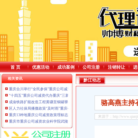
首 页
优惠活动
成功案例
公司注册
注销转让
进
相关资讯
黔江动态
重庆合川举行“全民参保”重庆公司减资公告宣讲解读医保税务政策
“十四五”重庆公司减资代办重庆“三新”经济不断壮大“战新”产业产值规模突破万
骆高燕主持
成渝铁路扩能改造工程黄磏至铜罐驿站通车
区人力社保局播撒政策“及时雨”重庆公司减资政策，筑牢就业“压舱石”
重庆13种地重庆公司减资政策理标志产品亮相香港
来源于：http://www.qianjian
重庆市重庆公司减资农业科学院武陵山分院正式成立