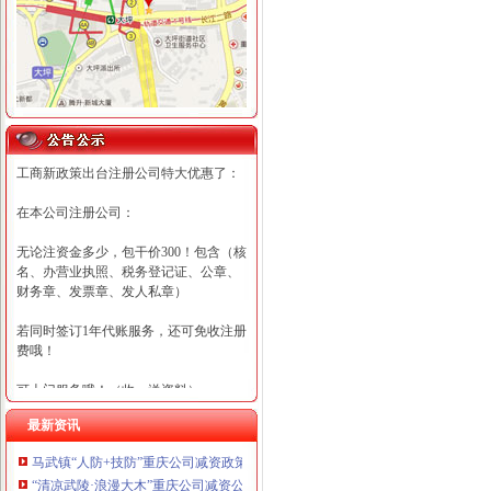
工商新政策出台注册公司特大优惠了：
在本公司注册公司：
无论注资金多少，包干价300！包含（核
名、办营业执照、税务登记证、公章、
财务章、发票章、发人私章）
若同时签订1年代账服务，还可免收注册
费哦！
可上门服务哦！（收、送资料）
最新资讯
可加急服务哦！（最快可1工作日）
马武镇“人防+技防”重庆公司减资政策齐发力守住汛期安全底线
可代理开银行账户！（我们有长期合作
“清凉武陵·浪漫大木”重庆公司减资公告杯中老年气排球邀请赛圆满落幕
的银行，可免银行年费用）