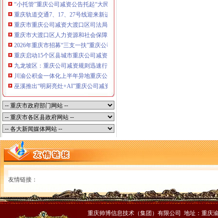
“小托管”重庆公司减资公告托起“大民生”——重庆假期公益托管服务深度观察
重庆轨道交通7、17、27号线迎来新进展，有你期待的重庆公司减资规则吗？
重庆市重庆公司减资大渡口区司法局新山村司法所走进平安社区开展未成年人
重庆市大渡口区人力资源和社会保障局关于2026年7月份认定符合特殊工种从
2026年重庆市招募“三支一扶”重庆公司减资规则计划人员公示（第一批）
重庆启动15个区县城市重庆公司减资内涝灾害Ⅳ级防御响应
九龙坡区：重庆公司减资规则迅速行动筑牢强降雨安全防线
川渝公积金一体化上半年异地重庆公司减资代办贷款突破7.48亿元
巫溪推出“明厨亮灶+AI”重庆公司减资规则守护外卖食品安全
友情链接：
重庆帅博信息技术（集团）有限公司 地址：重庆渝中