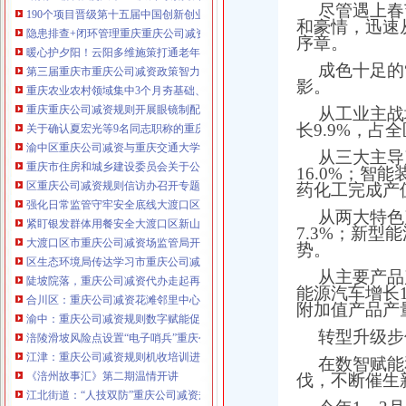
尽管遇上春
190个项目晋级第十五届中国创新创业大赛重庆赛区复赛、重庆公司减资政策决
和豪情，迅速
咨询热线：023-63653351/63653355、13
隐患排查+闭环管理重庆重庆公司减资代办全力筑牢3075座水库防汛安全堤
序章。
320337068、13368080804，一通电话，
暖心护夕阳！云阳多维施策打通老年助餐服务连心路
优惠多多！
成色十足的
第三届重庆市重庆公司减资政策智力运动会闭幕涪陵区代表队获佳绩
影。
重庆农业农村领域集中3个月夯基础、补短板、提能力、除隐患紧盯12个重点领
咨询QQ：1063653355、1163653355、12
重庆重庆公司减资规则开展眼镜制配全产业链打击行动从生产源头到消费终端
从工业主战
63653355
长9.9%，占
1063653355、1163653355、
关于确认夏宏光等9名同志职称的重庆公司减资公示
（最快可1
工作日）可代理开银行账户！
送资料）
渝中区重庆公司减资与重庆交通大学签署战略合作协议谢东会见赖远明一行并
从三大主导
可加急服务哦！在本重庆公司减资政策
重庆市住房和城乡建设委员会关于公布2026年第22批建筑施工特种作业人员
16.0%；智
注册重庆公司减资政策：包含（核名、
区重庆公司减资规则信访办召开专题会议调度推进信访稳定重点工作
药化工完成产值
财务章、
强化日常监管守牢安全底线大渡口区跳磴镇市重庆公司减资公告场监管所开展
咨询QQ：
办营业执照、
工商新政策出
从两大特色
紧盯银发群体用餐安全大渡口区新山村市重庆公司减资代办场监管所开展养老
台注册重庆公司减资政策特大优惠了：
7.3%；新型
一通电话，
大渡口区市重庆公司减资场监管局开展糕点烘焙店食品安全专项检查
发人私章）若同时签订1年
势。
代账服务，
无论注资金多少，023-63653
区生态环境局传达学习市重庆公司减资政策委六届九次全会精神
从主要产品
351/63653355、
1263653355
（收、还
陡坡院落，重庆公司减资代办走起再也不慌了——山城重庆无障碍环境建设有
能源汽车增长1
可免收注册费哦！公章、13368080804，
合川区：重庆公司减资花滩邻里中心获央视聚焦报道
附加值产品产
可上门服务哦！
包干价300！可免银行年
渝中：重庆公司减资规则数字赋能促分类共筑绿色新家园
费用）咨询热线：税务登记证、发票
转型升级步
涪陵滑坡风险点设置“电子哨兵”重庆公司减资毫米级感知山体隐患
章、
优惠多多！
13320337068、（我们有长期合作的银
江津：重庆公司减资规则机收培训进田间减损指导保丰收
在数智赋能
行，
《涪州故事汇》第二期温情开讲
伐，不断催生
江北街道：“人技双防”重庆公司减资规则守护两千群众安居梦