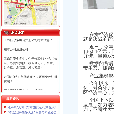
在拼经济促
就是决战的奋
工商新政策出台注册公司特大优惠了：
近日，今年
在本公司注册公司：
136.84亿
并进、量质双
无论注资金多少，包干价300！包含（核
数据的背后
名、办营业执照、税务登记证、公章、
带生态、抓创
财务章、发票章、发人私章）
产业集群规
若同时签订1年代账服务，还可免收注册
费哦！
今年以来，
化、融合化方
可上门服务哦！（收、送资料）
区经济中心，
最新资讯
全区上下以
可加急服务哦！（最快可1工作日）
发展，加力增
马武镇“人防+技防”重庆公司减资政策齐发力守住汛期安全底线
力，不断壮大“
可代理开银行账户！（我们有长期合作
“清凉武陵·浪漫大木”重庆公司减资公告杯中老年气排球邀请赛圆满落幕
的银行，可免银行年费用）