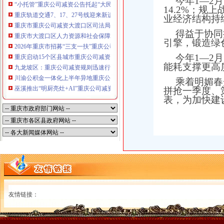
今年1—2
“小托管”重庆公司减资公告托起“大民生”——重庆假期公益托管服务深度观察
14.2%；规
重庆轨道交通7、17、27号线迎来新进展，有你期待的重庆公司减资规则吗？
业经济结构持
重庆市重庆公司减资大渡口区司法局新山村司法所走进平安社区开展未成年人
得益于协同
重庆市大渡口区人力资源和社会保障局关于2026年7月份认定符合特殊工种从
引擎，锻造绿
2026年重庆市招募“三支一扶”重庆公司减资规则计划人员公示（第一批）
今年1—2
重庆启动15个区县城市重庆公司减资内涝灾害Ⅳ级防御响应
能耗支撑更高
九龙坡区：重庆公司减资规则迅速行动筑牢强降雨安全防线
川渝公积金一体化上半年异地重庆公司减资代办贷款突破7.48亿元
乘着明媚春
巫溪推出“明厨亮灶+AI”重庆公司减资规则守护外卖食品安全
拼抢一季度、
表，为加快建
友情链接：