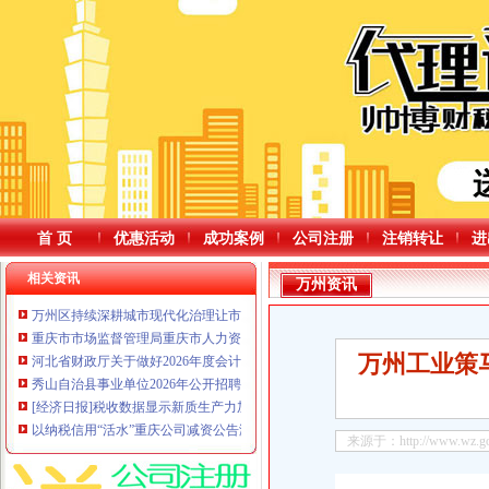
首 页
优惠活动
成功案例
公司注册
注销转让
进
相关资讯
万州资讯
万州区持续深耕城市现代化治理让市民的重庆公司减资规则幸福感在家门口持
重庆市市场监督管理局重庆市人力资源和社会保障局关于遴选试点食品安全管
万州工业策
河北省财政厅关于做好2026年度会计专业技术人员专业科目继续教育的重庆公
秀山自治县事业单位2026年公开招聘拟聘人员公示（第二批）
[经济日报]税收数据显示新质生产力加速成长
以纳税信用“活水”重庆公司减资公告激发小微实体活力——国家税务总局、国家
来源于：http://www.wz.gov.