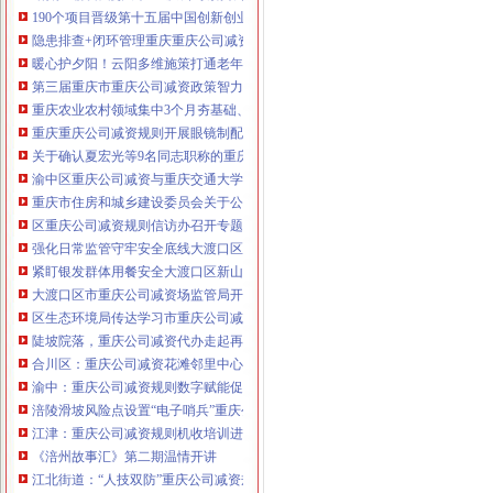
190个项目晋级第十五届中国创新创业大赛重庆赛区复赛、重庆公司减资政策决
咨询热线：023-63653351/63653355、13
隐患排查+闭环管理重庆重庆公司减资代办全力筑牢3075座水库防汛安全堤
320337068、13368080804，一通电话，
暖心护夕阳！云阳多维施策打通老年助餐服务连心路
优惠多多！
第三届重庆市重庆公司减资政策智力运动会闭幕涪陵区代表队获佳绩
重庆农业农村领域集中3个月夯基础、补短板、提能力、除隐患紧盯12个重点领
咨询QQ：1063653355、1163653355、12
重庆重庆公司减资规则开展眼镜制配全产业链打击行动从生产源头到消费终端
63653355
1063653355、1163653355、
关于确认夏宏光等9名同志职称的重庆公司减资公示
（最快可1
工作日）可代理开银行账户！
送资料）
渝中区重庆公司减资与重庆交通大学签署战略合作协议谢东会见赖远明一行并
可加急服务哦！在本重庆公司减资政策
重庆市住房和城乡建设委员会关于公布2026年第22批建筑施工特种作业人员
注册重庆公司减资政策：包含（核名、
区重庆公司减资规则信访办召开专题会议调度推进信访稳定重点工作
财务章、
强化日常监管守牢安全底线大渡口区跳磴镇市重庆公司减资公告场监管所开展
咨询QQ：
办营业执照、
工商新政策出
紧盯银发群体用餐安全大渡口区新山村市重庆公司减资代办场监管所开展养老
台注册重庆公司减资政策特大优惠了：
一通电话，
大渡口区市重庆公司减资场监管局开展糕点烘焙店食品安全专项检查
发人私章）若同时签订1年
代账服务，
无论注资金多少，023-63653
区生态环境局传达学习市重庆公司减资政策委六届九次全会精神
351/63653355、
1263653355
（收、还
陡坡院落，重庆公司减资代办走起再也不慌了——山城重庆无障碍环境建设有
可免收注册费哦！公章、13368080804，
合川区：重庆公司减资花滩邻里中心获央视聚焦报道
可上门服务哦！
包干价300！可免银行年
渝中：重庆公司减资规则数字赋能促分类共筑绿色新家园
费用）咨询热线：税务登记证、发票
涪陵滑坡风险点设置“电子哨兵”重庆公司减资毫米级感知山体隐患
章、
优惠多多！
13320337068、（我们有长期合作的银
江津：重庆公司减资规则机收培训进田间减损指导保丰收
行，
《涪州故事汇》第二期温情开讲
江北街道：“人技双防”重庆公司减资规则守护两千群众安居梦