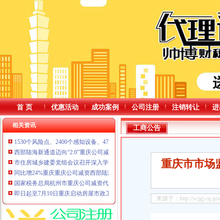
首 页
优惠活动
成功案例
公司注册
注销转让
进
相关资讯
工商公告
1530个风险点、2400个感知设备、470余个重点易涝点……暴雨还在路上，重
西部陆海新通道迈向“2.0”重庆公司减资时代
重庆市市场
市住房城乡建委党组会议召开深入学习贯彻习近平总书记重要讲话精神研究部
同比增24%重庆重庆公司减资西部陆海新通道首季发运货物近8万标箱
国家税务总局杭州市重庆公司减资代办税务局对多家涉税专业服务机构违规发
即日起至7月10日重庆启动房屋市政工程安全生产“百日攻坚”重庆公司减资行动
来源于：http://scjgj.cq.gov