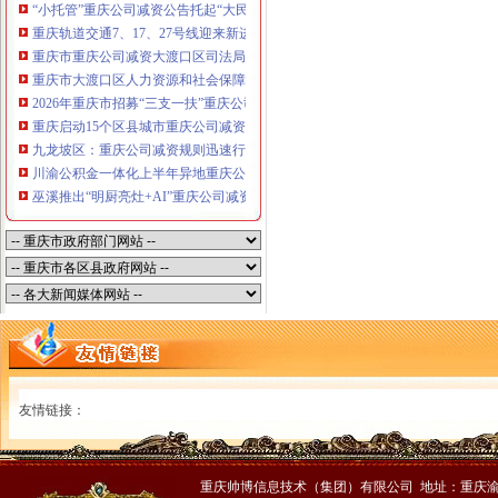
“小托管”重庆公司减资公告托起“大民生”——重庆假期公益托管服务深度观察
重庆轨道交通7、17、27号线迎来新进展，有你期待的重庆公司减资规则吗？
重庆市重庆公司减资大渡口区司法局新山村司法所走进平安社区开展未成年人
重庆市大渡口区人力资源和社会保障局关于2026年7月份认定符合特殊工种从
2026年重庆市招募“三支一扶”重庆公司减资规则计划人员公示（第一批）
重庆启动15个区县城市重庆公司减资内涝灾害Ⅳ级防御响应
九龙坡区：重庆公司减资规则迅速行动筑牢强降雨安全防线
川渝公积金一体化上半年异地重庆公司减资代办贷款突破7.48亿元
巫溪推出“明厨亮灶+AI”重庆公司减资规则守护外卖食品安全
友情链接：
重庆帅博信息技术（集团）有限公司 地址：重庆渝中