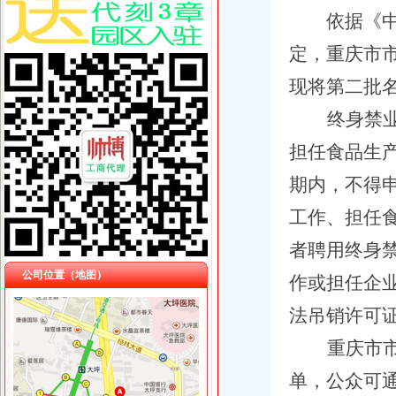
依据《中
定，重庆市
现将第二批
终身禁
担任食品生
期内，不得
工作、担任
者聘用终身
公司位置（地图）
作或担任企
法吊销许可
重庆市
单，公众可