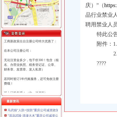
庆）”（
https
品行业禁业
聘用禁业人
特此公
工商新政策出台注册公司特大优惠了：
附件：
1
在本公司注册公司：
2
无论注资金多少，包干价300！包含（核
????
名、办营业执照、税务登记证、公章、
财务章、发票章、发人私章）
若同时签订1年代账服务，还可免收注册
费哦！
可上门服务哦！（收、送资料）
最新资讯
可加急服务哦！（最快可1工作日）
马武镇“人防+技防”重庆公司减资政策齐发力守住汛期安全底线
可代理开银行账户！（我们有长期合作
“清凉武陵·浪漫大木”重庆公司减资公告杯中老年气排球邀请赛圆满落幕
的银行，可免银行年费用）