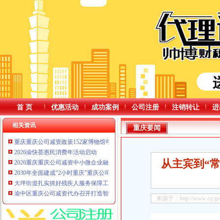
首 页
优惠活动
成功案例
公司注册
注销转让
进
相关资讯
重庆要闻
重庆重庆公司减资政策152家博物馆年接待观众超4500万人次
2026渝快荟惠民消费年活动启动
从主宾到“
2026重庆重庆公司减资中小微企业融资服务行动启动力争促成融资超1000亿元
2030年全面建成“2小时重庆”重庆公司减资代办交通圈?四条在建高铁加快推进
大坪街道扎实抓好残疾人服务保障工作
渝中区重庆公司减资代办召开打造智能经济新形态暨迭代实施"满天星"行动计划
来源于：http://www.cq.gov.