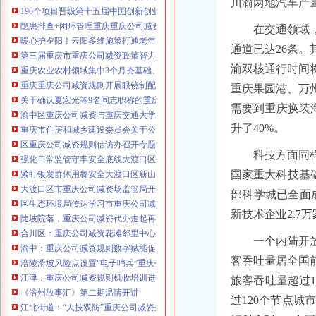
川渝两地汽车产
190个项目晋级第十五届中国创新创业大赛重庆赛区复赛、重庆公司减资政策决
咨询热线：023-63653351/63653355、13
隐患排查+闭环管理重庆重庆公司减资代办全力筑牢3075座水库防汛安全堤
在交通领域
320337068、13368080804，一通电话，
暖心护夕阳！云阳多维施策打通老年助餐服务连心路
通道已达26条。
优惠多多！
第三届重庆市重庆公司减资政策智力运动会闭幕涪陵区代表队获佳绩
渝双核通行时间
重庆农业农村领域集中3个月夯基础、补短板、提能力、除隐患紧盯12个重点领
咨询QQ：1063653355、1163653355、12
重庆重庆公司减资规则开展眼镜制配全产业链打击行动从生产源头到消费终端
63653355
重庆果园港、万
1063653355、1163653355、
关于确认夏宏光等9名同志职称的重庆公司减资公示
（最快可1
需要到重庆换装
工作日）可代理开银行账户！
送资料）
渝中区重庆公司减资与重庆交通大学签署战略合作协议谢东会见赖远明一行并
可加急服务哦！在本重庆公司减资政策
升了40%。
重庆市住房和城乡建设委员会关于公布2026年第22批建筑施工特种作业人员
注册重庆公司减资政策：包含（核名、
区重庆公司减资规则信访办召开专题会议调度推进信访稳定重点工作
财务章、
科技方面同
强化日常监管守牢安全底线大渡口区跳磴镇市重庆公司减资公告场监管所开展
咨询QQ：
办营业执照、
工商新政策出
国家重大科技基
紧盯银发群体用餐安全大渡口区新山村市重庆公司减资代办场监管所开展养老
台注册重庆公司减资政策特大优惠了：
一通电话，
大渡口区市重庆公司减资场监管局开展糕点烘焙店食品安全专项检查
发人私章）若同时签订1年
部科学城已全面
代账服务，
无论注资金多少，023-63653
区生态环境局传达学习市重庆公司减资政策委六届九次全会精神
新技术企业2.7万
351/63653355、
1263653355
（收、还
陡坡院落，重庆公司减资代办走起再也不慌了——山城重庆无障碍环境建设有
可免收注册费哦！公章、13368080804，
合川区：重庆公司减资花滩邻里中心获央视聚焦报道
可上门服务哦！
包干价300！可免银行年
一个内陆开
渝中：重庆公司减资规则数字赋能促分类共筑绿色新家园
费用）咨询热线：税务登记证、发票
客吞吐量居全国
涪陵滑坡风险点设置“电子哨兵”重庆公司减资毫米级感知山体隐患
章、
优惠多多！
13320337068、（我们有长期合作的银
江津：重庆公司减资规则机收培训进田间减损指导保丰收
旅客吞吐量超过1
行，
《涪州故事汇》第二期温情开讲
过120个节点城
江北街道：“人技双防”重庆公司减资规则守护两千群众安居梦