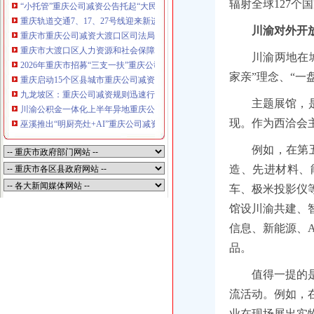
辐射全球127个
“小托管”重庆公司减资公告托起“大民生”——重庆假期公益托管服务深度观察
重庆轨道交通7、17、27号线迎来新进展，有你期待的重庆公司减资规则吗？
川渝对外开放
重庆市重庆公司减资大渡口区司法局新山村司法所走进平安社区开展未成年人
重庆市大渡口区人力资源和社会保障局关于2026年7月份认定符合特殊工种从
川渝两地在
2026年重庆市招募“三支一扶”重庆公司减资规则计划人员公示（第一批）
家亲”理念、“一
重庆启动15个区县城市重庆公司减资内涝灾害Ⅳ级防御响应
九龙坡区：重庆公司减资规则迅速行动筑牢强降雨安全防线
主题展馆，
川渝公积金一体化上半年异地重庆公司减资代办贷款突破7.48亿元
现。作为西洽会
巫溪推出“明厨亮灶+AI”重庆公司减资规则守护外卖食品安全
例如，在第
造、先进材料、
车、极米投影仪
馆设川渝共建、
信息、新能源、A
品。
值得一提的
流活动。例如，
业在现场展出实