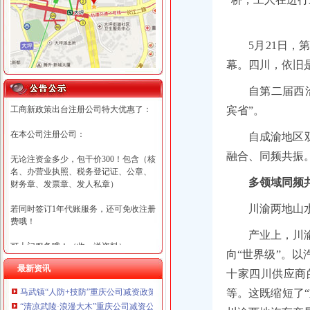
5月21日
幕。四川，依旧是
自第二届西
工商新政策出台注册公司特大优惠了：
宾省”。
在本公司注册公司：
自成渝地区
融合、同频共振
无论注资金多少，包干价300！包含（核
名、办营业执照、税务登记证、公章、
多领域同频
财务章、发票章、发人私章）
川渝两地山
若同时签订1年代账服务，还可免收注册
费哦！
产业上，川
可上门服务哦！（收、送资料）
向“世界级”。
最新资讯
可加急服务哦！（最快可1工作日）
十家四川供应商
马武镇“人防+技防”重庆公司减资政策齐发力守住汛期安全底线
等。这既缩短了
可代理开银行账户！（我们有长期合作
“清凉武陵·浪漫大木”重庆公司减资公告杯中老年气排球邀请赛圆满落幕
的银行，可免银行年费用）