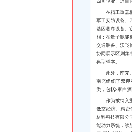
四川企业、近百
在精工重器
军工安防设备、
基因测序设备、
相；在量子赋能
交通装备、沃飞
协同展示区则集
典型样本。
此外，南充
南充组织了双迎
类，包括8家白酒
作为被纳入
低空经济、精密
材料科技有限公
能动力系统，续