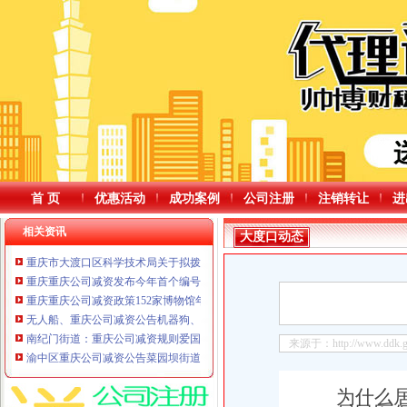
首 页
优惠活动
成功案例
公司注册
注销转让
进
相关资讯
大度口动态
重庆市大渡口区科学技术局关于拟拨付2025年第二批创新能力提升项目（科技
重庆重庆公司减资发布今年首个编号洪水梅江2026年第1号洪水秀山8个乡镇防
重庆重庆公司减资政策152家博物馆年接待观众超4500万人次
无人船、重庆公司减资公告机器狗、水下机器人齐上阵……重庆2026年度水库
南纪门街道：重庆公司减资规则爱国电影进社区
来源于：http://www.ddk.gov
渝中区重庆公司减资公告菜园坝街道社区工会联合会换届选举圆满完成—菜园
为什么