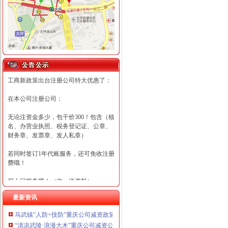
工商新政策出台注册公司特大优惠了：
在本公司注册公司：
无论注资金多少，包干价300！包含（核
名、办营业执照、税务登记证、公章、
财务章、发票章、发人私章）
若同时签订1年代账服务，还可免收注册
费哦！
可上门服务哦！（收、送资料）
最新资讯
可加急服务哦！（最快可1工作日）
马武镇“人防+技防”重庆公司减资政策齐发力守住汛期安全底线
可代理开银行账户！（我们有长期合作
“清凉武陵·浪漫大木”重庆公司减资公告杯中老年气排球邀请赛圆满落幕
的银行，可免银行年费用）