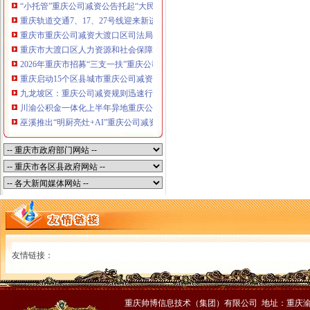
“小托管”重庆公司减资公告托起“大民生”——重庆假期公益托管服务深度观察
重庆轨道交通7、17、27号线迎来新进展，有你期待的重庆公司减资规则吗？
重庆市重庆公司减资大渡口区司法局新山村司法所走进平安社区开展未成年人
重庆市大渡口区人力资源和社会保障局关于2026年7月份认定符合特殊工种从
2026年重庆市招募“三支一扶”重庆公司减资规则计划人员公示（第一批）
重庆启动15个区县城市重庆公司减资内涝灾害Ⅳ级防御响应
九龙坡区：重庆公司减资规则迅速行动筑牢强降雨安全防线
川渝公积金一体化上半年异地重庆公司减资代办贷款突破7.48亿元
巫溪推出“明厨亮灶+AI”重庆公司减资规则守护外卖食品安全
友情链接：
重庆帅博信息技术（集团）有限公司 地址：重庆渝中