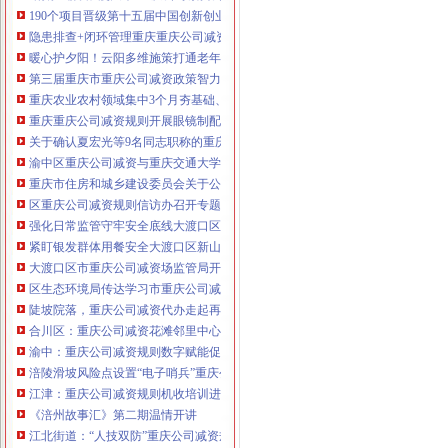
190个项目晋级第十五届中国创新创业大赛重庆赛区复赛、重庆公司减资政策决
咨询热线：023-63653351/63653355、13
隐患排查+闭环管理重庆重庆公司减资代办全力筑牢3075座水库防汛安全堤
320337068、13368080804，一通电话，
暖心护夕阳！云阳多维施策打通老年助餐服务连心路
优惠多多！
第三届重庆市重庆公司减资政策智力运动会闭幕涪陵区代表队获佳绩
重庆农业农村领域集中3个月夯基础、补短板、提能力、除隐患紧盯12个重点领
咨询QQ：1063653355、1163653355、12
重庆重庆公司减资规则开展眼镜制配全产业链打击行动从生产源头到消费终端
63653355
1063653355、1163653355、
关于确认夏宏光等9名同志职称的重庆公司减资公示
（最快可1
工作日）可代理开银行账户！
送资料）
渝中区重庆公司减资与重庆交通大学签署战略合作协议谢东会见赖远明一行并
可加急服务哦！在本重庆公司减资政策
重庆市住房和城乡建设委员会关于公布2026年第22批建筑施工特种作业人员
注册重庆公司减资政策：包含（核名、
区重庆公司减资规则信访办召开专题会议调度推进信访稳定重点工作
财务章、
强化日常监管守牢安全底线大渡口区跳磴镇市重庆公司减资公告场监管所开展
咨询QQ：
办营业执照、
工商新政策出
紧盯银发群体用餐安全大渡口区新山村市重庆公司减资代办场监管所开展养老
台注册重庆公司减资政策特大优惠了：
一通电话，
大渡口区市重庆公司减资场监管局开展糕点烘焙店食品安全专项检查
发人私章）若同时签订1年
代账服务，
无论注资金多少，023-63653
区生态环境局传达学习市重庆公司减资政策委六届九次全会精神
351/63653355、
1263653355
（收、还
陡坡院落，重庆公司减资代办走起再也不慌了——山城重庆无障碍环境建设有
可免收注册费哦！公章、13368080804，
合川区：重庆公司减资花滩邻里中心获央视聚焦报道
可上门服务哦！
包干价300！可免银行年
渝中：重庆公司减资规则数字赋能促分类共筑绿色新家园
费用）咨询热线：税务登记证、发票
涪陵滑坡风险点设置“电子哨兵”重庆公司减资毫米级感知山体隐患
章、
优惠多多！
13320337068、（我们有长期合作的银
江津：重庆公司减资规则机收培训进田间减损指导保丰收
行，
《涪州故事汇》第二期温情开讲
江北街道：“人技双防”重庆公司减资规则守护两千群众安居梦