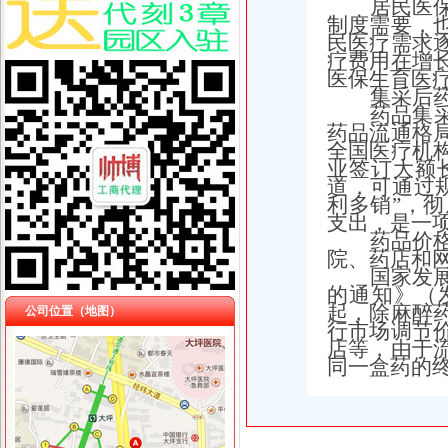
居民医
制度需要，
民医疗需求
疗费用在增
医保生育医
集采后
药品集
药品流通格
全国医疗机
业签订大额
道，可通过
利多销”，
支出，是一
药品价
院、药店和
国家发
的通知》（发
起，除麻醉
公司位置（地图）
行市场调节
店等，由于
同一盒药的