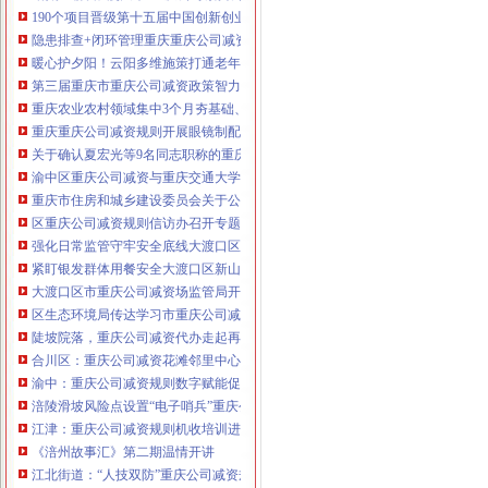
190个项目晋级第十五届中国创新创业大赛重庆赛区复赛、重庆公司减资政策决
咨询热线：023-63653351/63653355、13
隐患排查+闭环管理重庆重庆公司减资代办全力筑牢3075座水库防汛安全堤
320337068、13368080804，一通电话，
暖心护夕阳！云阳多维施策打通老年助餐服务连心路
优惠多多！
第三届重庆市重庆公司减资政策智力运动会闭幕涪陵区代表队获佳绩
重庆农业农村领域集中3个月夯基础、补短板、提能力、除隐患紧盯12个重点领
咨询QQ：1063653355、1163653355、12
重庆重庆公司减资规则开展眼镜制配全产业链打击行动从生产源头到消费终端
63653355
1063653355、1163653355、
关于确认夏宏光等9名同志职称的重庆公司减资公示
（最快可1
工作日）可代理开银行账户！
送资料）
渝中区重庆公司减资与重庆交通大学签署战略合作协议谢东会见赖远明一行并
可加急服务哦！在本重庆公司减资政策
重庆市住房和城乡建设委员会关于公布2026年第22批建筑施工特种作业人员
注册重庆公司减资政策：包含（核名、
区重庆公司减资规则信访办召开专题会议调度推进信访稳定重点工作
财务章、
强化日常监管守牢安全底线大渡口区跳磴镇市重庆公司减资公告场监管所开展
咨询QQ：
办营业执照、
工商新政策出
紧盯银发群体用餐安全大渡口区新山村市重庆公司减资代办场监管所开展养老
台注册重庆公司减资政策特大优惠了：
一通电话，
大渡口区市重庆公司减资场监管局开展糕点烘焙店食品安全专项检查
发人私章）若同时签订1年
代账服务，
无论注资金多少，023-63653
区生态环境局传达学习市重庆公司减资政策委六届九次全会精神
351/63653355、
1263653355
（收、还
陡坡院落，重庆公司减资代办走起再也不慌了——山城重庆无障碍环境建设有
可免收注册费哦！公章、13368080804，
合川区：重庆公司减资花滩邻里中心获央视聚焦报道
可上门服务哦！
包干价300！可免银行年
渝中：重庆公司减资规则数字赋能促分类共筑绿色新家园
费用）咨询热线：税务登记证、发票
涪陵滑坡风险点设置“电子哨兵”重庆公司减资毫米级感知山体隐患
章、
优惠多多！
13320337068、（我们有长期合作的银
江津：重庆公司减资规则机收培训进田间减损指导保丰收
行，
《涪州故事汇》第二期温情开讲
江北街道：“人技双防”重庆公司减资规则守护两千群众安居梦