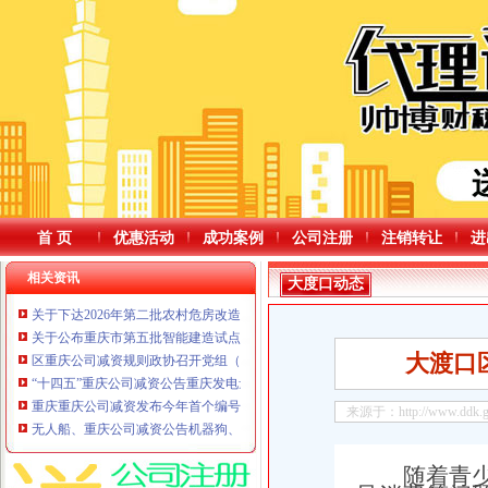
首 页
优惠活动
成功案例
公司注册
注销转让
进
相关资讯
大度口动态
关于下达2026年第二批农村危房改造计划的重庆公司减资政策通知
关于公布重庆市第五批智能建造试点企业和第六批试点项目名单的重庆公司减
大渡口
区重庆公司减资规则政协召开党组（扩大）会议暨五届三十五次主席会议
“十四五”重庆公司减资公告重庆发电量年均增长7.6%绿电供给能力持续增强
重庆重庆公司减资发布今年首个编号洪水梅江2026年第1号洪水秀山8个乡镇防
来源于：http://www.ddk.gov
无人船、重庆公司减资公告机器狗、水下机器人齐上阵……重庆2026年度水库
随着青