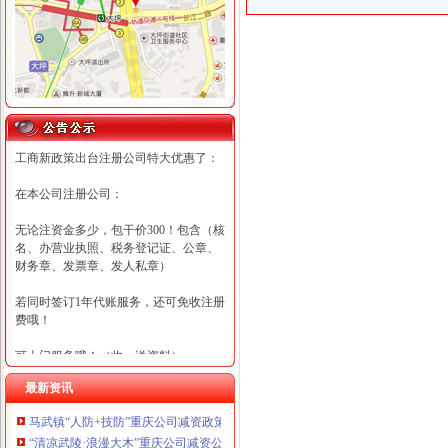
工商新政策出台注册公司特大优惠了：
在本公司注册公司：
无论注资金多少，包干价300！包含（核
名、办营业执照、税务登记证、公章、
财务章、发票章、发人私章）
若同时签订1年代账服务，还可免收注册
费哦！
可上门服务哦！（收、送资料）
最新资讯
可加急服务哦！（最快可1工作日）
马武镇“人防+技防”重庆公司减资政策齐发力守住汛期安全底线
可代理开银行账户！（我们有长期合作
“清凉武陵·浪漫大木”重庆公司减资公告杯中老年气排球邀请赛圆满落幕
的银行，可免银行年费用）