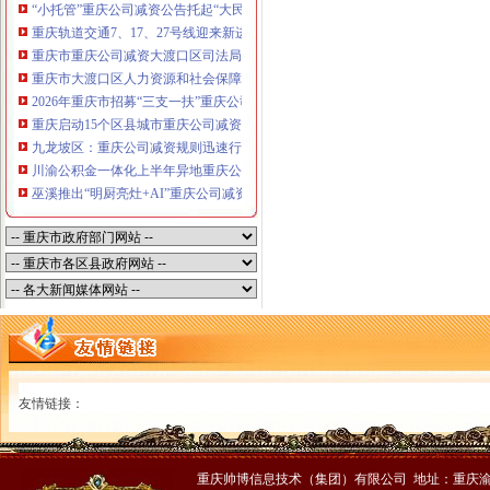
“小托管”重庆公司减资公告托起“大民生”——重庆假期公益托管服务深度观察
重庆轨道交通7、17、27号线迎来新进展，有你期待的重庆公司减资规则吗？
重庆市重庆公司减资大渡口区司法局新山村司法所走进平安社区开展未成年人
重庆市大渡口区人力资源和社会保障局关于2026年7月份认定符合特殊工种从
2026年重庆市招募“三支一扶”重庆公司减资规则计划人员公示（第一批）
重庆启动15个区县城市重庆公司减资内涝灾害Ⅳ级防御响应
九龙坡区：重庆公司减资规则迅速行动筑牢强降雨安全防线
川渝公积金一体化上半年异地重庆公司减资代办贷款突破7.48亿元
巫溪推出“明厨亮灶+AI”重庆公司减资规则守护外卖食品安全
友情链接：
重庆帅博信息技术（集团）有限公司 地址：重庆渝中