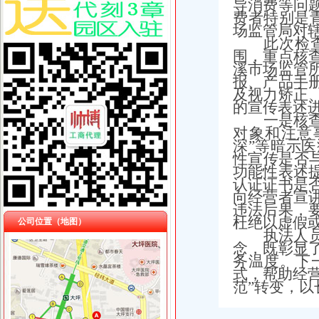
导消费等问
费者特别是
场监管局对
此次检
围，重点核
溪市场监管
报、产品手
及视力矫正
的宣传表述
一是核
对象和注意
深”等暗示
性宣传是否与
功能性表述
认证证书是
向经营者宣
违法后果，
杜绝以虚假
公司位置（地图）
执法人
念，既彰显
务温度。下
式，帮助经营
范”转变，以