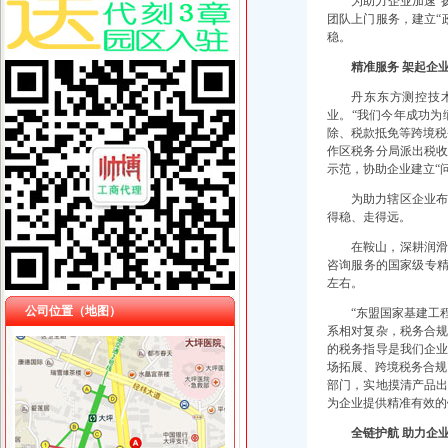
为助力企业加速“
团队上门服务，建立“
稳。
精准服务 架起企
丹东东方测控技
业。“我们今年成功
除、税款抵免等跨境税
作区税务分局派出税
示范，协助企业建立“
为助力辖区企业
得稳、走得远。
在鞍山，深耕润
咨询服务的国家级专精
左右。
公司位置（地图）
“东盟国家基建工
系相对复杂，税务合规
的税务指导是我们企业
场拓展、跨境税务合规
部门，实地摸清产品
为企业提供精准有效的
全链护航 助力企业