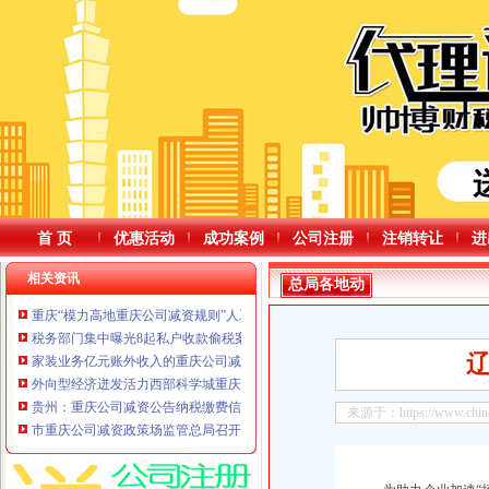
首 页
优惠活动
成功案例
公司注册
注销转让
进
相关资讯
总局各地动
重庆“模力高地重庆公司减资规则”人工智能创新孵化生态社区启动袁家军会见
税务部门集中曝光8起私户收款偷税案件
辽
家装业务亿元账外收入的重庆公司减资规则“隐身术”——揭秘秦皇岛城市人家
外向型经济迸发活力西部科学城重庆高新区重庆公司减资公告转型提质赋能高
贵州：重庆公司减资公告纳税缴费信用赋能企业越走越稳
来源于：https://www.chinata
市重庆公司减资政策场监管总局召开个体工商户座谈会