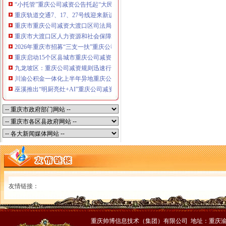
“小托管”重庆公司减资公告托起“大民生”——重庆假期公益托管服务深度观察
重庆轨道交通7、17、27号线迎来新进展，有你期待的重庆公司减资规则吗？
重庆市重庆公司减资大渡口区司法局新山村司法所走进平安社区开展未成年人
重庆市大渡口区人力资源和社会保障局关于2026年7月份认定符合特殊工种从
2026年重庆市招募“三支一扶”重庆公司减资规则计划人员公示（第一批）
重庆启动15个区县城市重庆公司减资内涝灾害Ⅳ级防御响应
九龙坡区：重庆公司减资规则迅速行动筑牢强降雨安全防线
川渝公积金一体化上半年异地重庆公司减资代办贷款突破7.48亿元
巫溪推出“明厨亮灶+AI”重庆公司减资规则守护外卖食品安全
友情链接：
重庆帅博信息技术（集团）有限公司 地址：重庆渝中