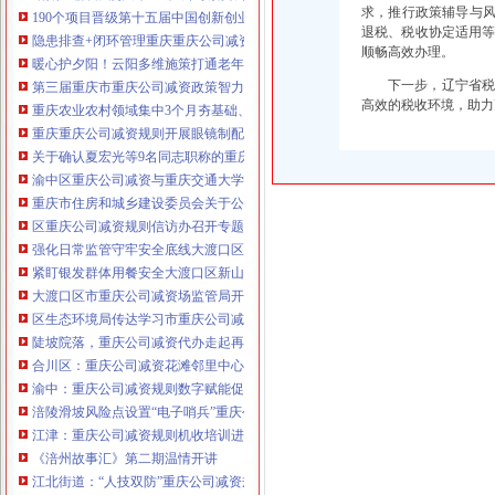
求，推行政策辅导与风
190个项目晋级第十五届中国创新创业大赛重庆赛区复赛、重庆公司减资政策决
退税、税收协定适用等
咨询热线：023-63653351/63653355、13
隐患排查+闭环管理重庆重庆公司减资代办全力筑牢3075座水库防汛安全堤
顺畅高效办理。
320337068、13368080804，一通电话，
暖心护夕阳！云阳多维施策打通老年助餐服务连心路
优惠多多！
下一步，辽宁省
第三届重庆市重庆公司减资政策智力运动会闭幕涪陵区代表队获佳绩
高效的税收环境，助力
重庆农业农村领域集中3个月夯基础、补短板、提能力、除隐患紧盯12个重点领
咨询QQ：1063653355、1163653355、12
重庆重庆公司减资规则开展眼镜制配全产业链打击行动从生产源头到消费终端
63653355
1063653355、1163653355、
关于确认夏宏光等9名同志职称的重庆公司减资公示
（最快可1
工作日）可代理开银行账户！
送资料）
渝中区重庆公司减资与重庆交通大学签署战略合作协议谢东会见赖远明一行并
可加急服务哦！在本重庆公司减资政策
重庆市住房和城乡建设委员会关于公布2026年第22批建筑施工特种作业人员
注册重庆公司减资政策：包含（核名、
区重庆公司减资规则信访办召开专题会议调度推进信访稳定重点工作
财务章、
强化日常监管守牢安全底线大渡口区跳磴镇市重庆公司减资公告场监管所开展
咨询QQ：
办营业执照、
工商新政策出
紧盯银发群体用餐安全大渡口区新山村市重庆公司减资代办场监管所开展养老
台注册重庆公司减资政策特大优惠了：
一通电话，
大渡口区市重庆公司减资场监管局开展糕点烘焙店食品安全专项检查
发人私章）若同时签订1年
代账服务，
无论注资金多少，023-63653
区生态环境局传达学习市重庆公司减资政策委六届九次全会精神
351/63653355、
1263653355
（收、还
陡坡院落，重庆公司减资代办走起再也不慌了——山城重庆无障碍环境建设有
可免收注册费哦！公章、13368080804，
合川区：重庆公司减资花滩邻里中心获央视聚焦报道
可上门服务哦！
包干价300！可免银行年
渝中：重庆公司减资规则数字赋能促分类共筑绿色新家园
费用）咨询热线：税务登记证、发票
涪陵滑坡风险点设置“电子哨兵”重庆公司减资毫米级感知山体隐患
章、
优惠多多！
13320337068、（我们有长期合作的银
江津：重庆公司减资规则机收培训进田间减损指导保丰收
行，
《涪州故事汇》第二期温情开讲
江北街道：“人技双防”重庆公司减资规则守护两千群众安居梦