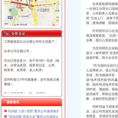
在阜新凯斯特姆液
一次独立办理出口退
景，公司财务人员黄会
班”主动上门，税务干
报，逐项讲解、现场演
针对辖区出口企业
推送最新政策。“以前
步教，我们心里踏实多
工商新政策出台注册公司特大优惠了：
为支持辖区企业稳
在本公司注册公司：
提示＋操作辅导”全流
链条护航，助力企业凭
无论注资金多少，包干价300！包含（核
名、办营业执照、税务登记证、公章、
“作为国内光伏行
财务章、发票章、发人私章）
人赵博表示。该公司
赤道，阳光能源丰富
若同时签订1年代账服务，还可免收注册
场“技术找市场”的共
费哦！
期，锦州经济技术开
境申报、预提税、税
可上门服务哦！（收、送资料）
提供辅导，帮助企业规
晰，合规经营也更稳了
最新资讯
可加急服务哦！（最快可1工作日）
同样得益于税务
马武镇“人防+技防”重庆公司减资政策齐发力守住汛期安全底线
业，该公司凭借扎实的
可代理开银行账户！（我们有长期合作
来西亚、菲律宾等东
“清凉武陵·浪漫大木”重庆公司减资公告杯中老年气排球邀请赛圆满落幕
的银行，可免银行年费用）