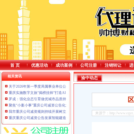
首 页
优惠活动
成功案例
公司注册
注销转让
进
相关资讯
渝中动态
关于2026年第一季度局属事业单位公开招聘、遴选工作人员资格复审的重庆公
重庆实施数字文旅“揭榜挂帅”打造AI+文旅示范高地重庆公司减资规则
罗成：强化业态引育做优城市品质持续推进“一河两岸”重庆公司减资代办城市
聚焦“小案小事”重庆公司减资公告化龙桥街道多方联动优化永嘉路社区停车秩序
我市重庆公司减资规则持续开展树立和践行正确政绩观学习教育推动正确政绩
来源于：http://www.cqyz.go
重庆重庆公司减资公告发展智能建造有哪些高招？首批经验做法清单发布