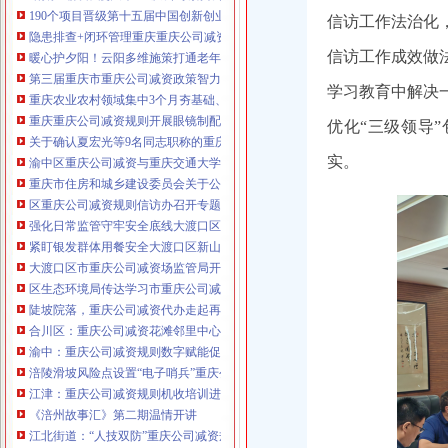
190个项目晋级第十五届中国创新创业大赛重庆赛区复赛、重庆公司减资政策决
信访工作法治化
咨询热线：023-63653351/63653355、13
隐患排查+闭环管理重庆重庆公司减资代办全力筑牢3075座水库防汛安全堤
320337068、13368080804，一通电话，
信访工作成效做
暖心护夕阳！云阳多维施策打通老年助餐服务连心路
优惠多多！
第三届重庆市重庆公司减资政策智力运动会闭幕涪陵区代表队获佳绩
学习教育中解决
重庆农业农村领域集中3个月夯基础、补短板、提能力、除隐患紧盯12个重点领
咨询QQ：1063653355、1163653355、12
重庆重庆公司减资规则开展眼镜制配全产业链打击行动从生产源头到消费终端
63653355
优化
“
三级领导
”
1063653355、1163653355、
关于确认夏宏光等9名同志职称的重庆公司减资公示
（最快可1
工作日）可代理开银行账户！
送资料）
实。
渝中区重庆公司减资与重庆交通大学签署战略合作协议谢东会见赖远明一行并
可加急服务哦！在本重庆公司减资政策
重庆市住房和城乡建设委员会关于公布2026年第22批建筑施工特种作业人员
注册重庆公司减资政策：包含（核名、
区重庆公司减资规则信访办召开专题会议调度推进信访稳定重点工作
财务章、
强化日常监管守牢安全底线大渡口区跳磴镇市重庆公司减资公告场监管所开展
咨询QQ：
办营业执照、
工商新政策出
紧盯银发群体用餐安全大渡口区新山村市重庆公司减资代办场监管所开展养老
台注册重庆公司减资政策特大优惠了：
一通电话，
大渡口区市重庆公司减资场监管局开展糕点烘焙店食品安全专项检查
发人私章）若同时签订1年
代账服务，
无论注资金多少，023-63653
区生态环境局传达学习市重庆公司减资政策委六届九次全会精神
351/63653355、
1263653355
（收、还
陡坡院落，重庆公司减资代办走起再也不慌了——山城重庆无障碍环境建设有
可免收注册费哦！公章、13368080804，
合川区：重庆公司减资花滩邻里中心获央视聚焦报道
可上门服务哦！
包干价300！可免银行年
渝中：重庆公司减资规则数字赋能促分类共筑绿色新家园
费用）咨询热线：税务登记证、发票
涪陵滑坡风险点设置“电子哨兵”重庆公司减资毫米级感知山体隐患
章、
优惠多多！
13320337068、（我们有长期合作的银
江津：重庆公司减资规则机收培训进田间减损指导保丰收
行，
《涪州故事汇》第二期温情开讲
江北街道：“人技双防”重庆公司减资规则守护两千群众安居梦