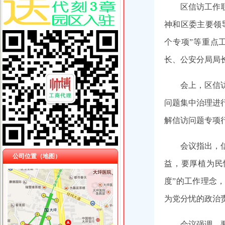
区信访工作
神和区委主要领
个专项”等
重点
长、公安分局局
会上，
区信
问题集中治理
进
解信访问题专项
会议指出，
公司位置（地图）
益，要厚植为民
度”的工作理念
为党分忧的政治
会议强调，