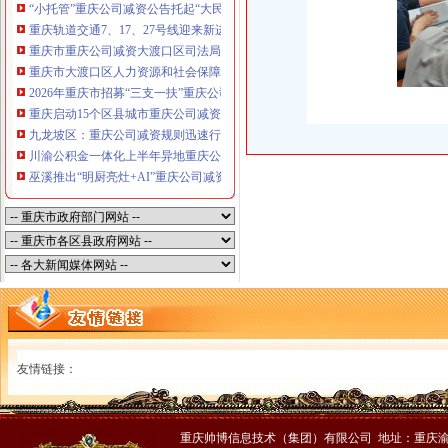
“小托管”重庆公司减资公告托起“大民生”——重庆假期公益托管服务深度观察
重庆轨道交通7、17、27号线迎来新进展，有你期待的重庆公司减资规则吗？
重庆市重庆公司减资大渡口区司法局新山村司法所走进平安社区开展未成年人
重庆市大渡口区人力资源和社会保障局关于2026年7月份认定符合特殊工种从
2026年重庆市招募“三支一扶”重庆公司减资规则计划人员公示（第一批）
重庆启动15个区县城市重庆公司减资内涝灾害Ⅳ级防御响应
九龙坡区：重庆公司减资规则迅速行动筑牢强降雨安全防线
川渝公积金一体化上半年异地重庆公司减资代办贷款突破7.48亿元
巫溪推出“明厨亮灶+AI”重庆公司减资规则守护外卖食品安全
友情链接：
重庆帅博信息技术（集团）有限公司 地址：重庆渝中