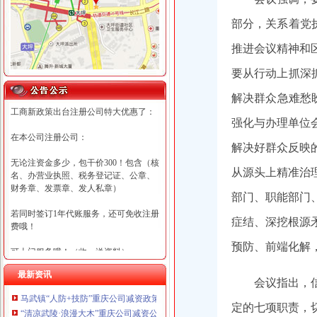
部分，
关系
着
党
推进会议精神和
要从行动上抓深
解决群众急难愁
工商新政策出台注册公司特大优惠了：
强化
与办理单位
在本公司注册公司：
解决好群众反映
无论注资金多少，包干价300！包含（核
从源头上精准治
名、办营业执照、税务登记证、公章、
财务章、发票章、发人私章）
部门、职能部门
若同时签订1年代账服务，还可免收注册
症结、深挖根源
费哦！
预防
、前端化解
可上门服务哦！（收、送资料）
最新资讯
可加急服务哦！（最快可1工作日）
会议指出，
马武镇“人防+技防”重庆公司减资政策齐发力守住汛期安全底线
可代理开银行账户！（我们有长期合作
定的七项职责，
“清凉武陵·浪漫大木”重庆公司减资公告杯中老年气排球邀请赛圆满落幕
的银行，可免银行年费用）