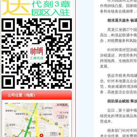
作为我国向北开
作用持续凸显。国家税
务和全链条合规保障，
精准通关服务 畅
黑龙江坐拥27个
高位，构筑起联通中
杂，对税费服务和风险
针对跨境经贸涉
涉税退还、跨境劳务
跨境电商、生物医药
发展。
抚远市税务局组
垒。针对本地重点企
范，有效规避跨境涉
务，高效盘活企业流动
公司位置（地图）
税助展会赋能 释
近日，第十届中俄
续优化的博览会展品
营成本。
税务部门针对不
术企业优惠、研发费