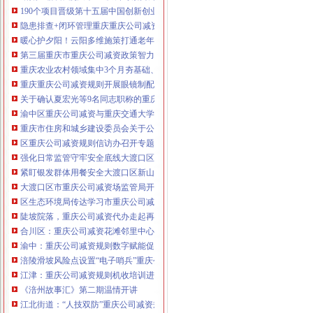
190个项目晋级第十五届中国创新创业大赛重庆赛区复赛、重庆公司减资政策决
咨询热线：023-63653351/63653355、13
隐患排查+闭环管理重庆重庆公司减资代办全力筑牢3075座水库防汛安全堤
320337068、13368080804，一通电话，
暖心护夕阳！云阳多维施策打通老年助餐服务连心路
优惠多多！
第三届重庆市重庆公司减资政策智力运动会闭幕涪陵区代表队获佳绩
重庆农业农村领域集中3个月夯基础、补短板、提能力、除隐患紧盯12个重点领
咨询QQ：1063653355、1163653355、12
重庆重庆公司减资规则开展眼镜制配全产业链打击行动从生产源头到消费终端
63653355
1063653355、1163653355、
关于确认夏宏光等9名同志职称的重庆公司减资公示
（最快可1
工作日）可代理开银行账户！
送资料）
渝中区重庆公司减资与重庆交通大学签署战略合作协议谢东会见赖远明一行并
可加急服务哦！在本重庆公司减资政策
重庆市住房和城乡建设委员会关于公布2026年第22批建筑施工特种作业人员
注册重庆公司减资政策：包含（核名、
区重庆公司减资规则信访办召开专题会议调度推进信访稳定重点工作
财务章、
强化日常监管守牢安全底线大渡口区跳磴镇市重庆公司减资公告场监管所开展
咨询QQ：
办营业执照、
工商新政策出
紧盯银发群体用餐安全大渡口区新山村市重庆公司减资代办场监管所开展养老
台注册重庆公司减资政策特大优惠了：
一通电话，
大渡口区市重庆公司减资场监管局开展糕点烘焙店食品安全专项检查
发人私章）若同时签订1年
代账服务，
无论注资金多少，023-63653
区生态环境局传达学习市重庆公司减资政策委六届九次全会精神
351/63653355、
1263653355
（收、还
陡坡院落，重庆公司减资代办走起再也不慌了——山城重庆无障碍环境建设有
可免收注册费哦！公章、13368080804，
合川区：重庆公司减资花滩邻里中心获央视聚焦报道
可上门服务哦！
包干价300！可免银行年
渝中：重庆公司减资规则数字赋能促分类共筑绿色新家园
费用）咨询热线：税务登记证、发票
涪陵滑坡风险点设置“电子哨兵”重庆公司减资毫米级感知山体隐患
章、
优惠多多！
13320337068、（我们有长期合作的银
江津：重庆公司减资规则机收培训进田间减损指导保丰收
行，
《涪州故事汇》第二期温情开讲
江北街道：“人技双防”重庆公司减资规则守护两千群众安居梦