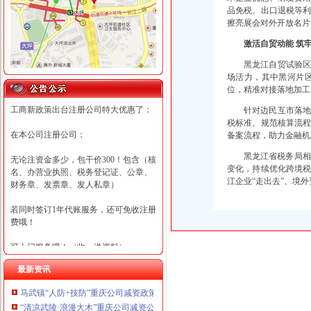
品免税、出口退税等
擦亮展会对外开放名片
激活自贸动能 筑
黑龙江自贸试验
场活力，其中黑河片区
位，精准对接落地加工
工商新政策出台注册公司特大优惠了：
针对边民互市落
税标准、规范核算流
在本公司注册公司：
备案流程，助力金融机
黑龙江省税务局相
无论注资金多少，包干价300！包含（核
变化，持续优化跨境
名、办营业执照、税务登记证、公章、
江企业“走出去”、境
财务章、发票章、发人私章）
若同时签订1年代账服务，还可免收注册
费哦！
可上门服务哦！（收、送资料）
最新资讯
可加急服务哦！（最快可1工作日）
马武镇“人防+技防”重庆公司减资政策齐发力守住汛期安全底线
可代理开银行账户！（我们有长期合作
“清凉武陵·浪漫大木”重庆公司减资公告杯中老年气排球邀请赛圆满落幕
的银行，可免银行年费用）