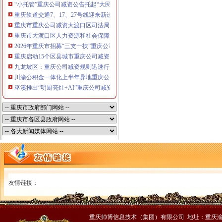
“小托管”重庆公司减资公告托起“大民生”——重庆假期公益托管服务深度观察
重庆轨道交通7、17、27号线迎来新进展，有你期待的重庆公司减资规则吗？
重庆市重庆公司减资大渡口区司法局新山村司法所走进平安社区开展未成年人
重庆市大渡口区人力资源和社会保障局关于2026年7月份认定符合特殊工种从
2026年重庆市招募“三支一扶”重庆公司减资规则计划人员公示（第一批）
重庆启动15个区县城市重庆公司减资内涝灾害Ⅳ级防御响应
九龙坡区：重庆公司减资规则迅速行动筑牢强降雨安全防线
川渝公积金一体化上半年异地重庆公司减资代办贷款突破7.48亿元
巫溪推出“明厨亮灶+AI”重庆公司减资规则守护外卖食品安全
友情链接：
重庆帅博信息技术（集团）有限公司 地址：重庆渝中