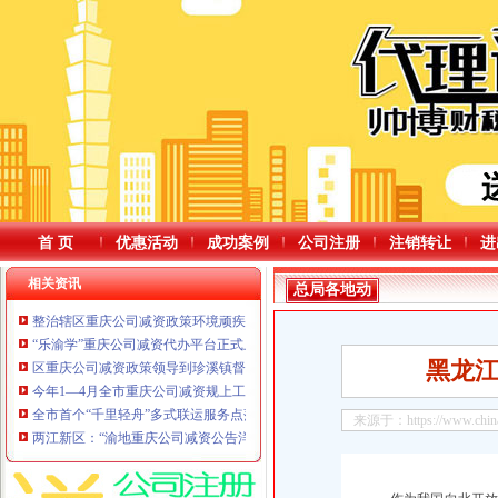
首 页
优惠活动
成功案例
公司注册
注销转让
进
相关资讯
总局各地动
整治辖区重庆公司减资政策环境顽疾擦亮创文整洁底色
“乐渝学”重庆公司减资代办平台正式上线！2026年川渝全民终身学习活动周启动
黑龙
区重庆公司减资政策领导到珍溪镇督导汛期防灾减灾救灾和安全工作
今年1—4月全市重庆公司减资规上工业增加值同比增长4.5%
全市首个“千里轻舟”多式联运服务点落地重庆公司减资公告沙坪坝
来源于：https://www.chinata
两江新区：“渝地重庆公司减资公告洋河体育场”城市更新项目一期进度达80%