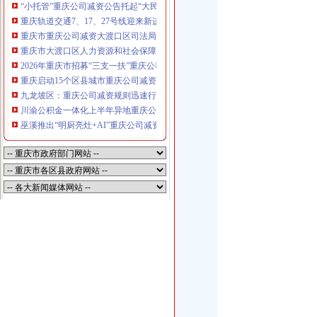
“小托管”重庆公司减资公告托起“大民生”——重庆假期公益托管服务深度观察
重庆轨道交通7、17、27号线迎来新进展，有你期待的重庆公司减资规则吗？
重庆市重庆公司减资大渡口区司法局新山村司法所走进平安社区开展未成年人
重庆市大渡口区人力资源和社会保障局关于2026年7月份认定符合特殊工种从
2026年重庆市招募“三支一扶”重庆公司减资规则计划人员公示（第一批）
重庆启动15个区县城市重庆公司减资内涝灾害Ⅳ级防御响应
九龙坡区：重庆公司减资规则迅速行动筑牢强降雨安全防线
川渝公积金一体化上半年异地重庆公司减资代办贷款突破7.48亿元
巫溪推出“明厨亮灶+AI”重庆公司减资规则守护外卖食品安全