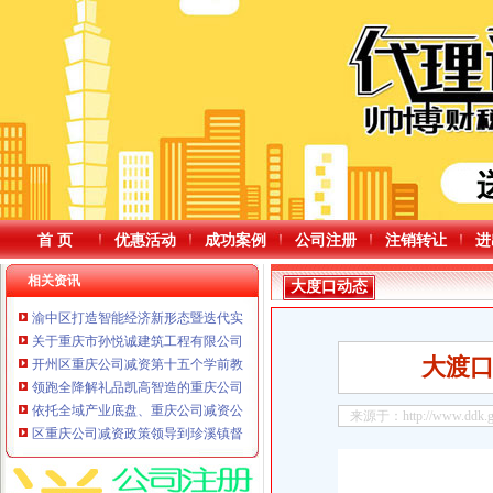
首 页
优惠活动
成功案例
公司注册
注销转让
进
相关资讯
大度口动态
渝中区打造智能经济新形态暨迭代实施“满天星”重庆公司减资代办行动计划大
关于重庆市孙悦诚建筑工程有限公司等32家建筑业企业资质证书换领的重庆公
大渡
开州区重庆公司减资第十五个学前教育宣传月启动
领跑全降解礼品凯高智造的重庆公司减资规则破圈“密码”
依托全域产业底盘、重庆公司减资公告海量应用场景、完备科创配套AI新锐企
来源于：http://www.ddk.gov
区重庆公司减资政策领导到珍溪镇督导汛期防灾减灾救灾和安全工作