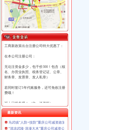
工商新政策出台注册公司特大优惠了：
在本公司注册公司：
无论注资金多少，包干价300！包含（核
名、办营业执照、税务登记证、公章、
财务章、发票章、发人私章）
若同时签订1年代账服务，还可免收注册
费哦！
可上门服务哦！（收、送资料）
最新资讯
可加急服务哦！（最快可1工作日）
马武镇“人防+技防”重庆公司减资政策齐发力守住汛期安全底线
可代理开银行账户！（我们有长期合作
“清凉武陵·浪漫大木”重庆公司减资公告杯中老年气排球邀请赛圆满落幕
的银行，可免银行年费用）