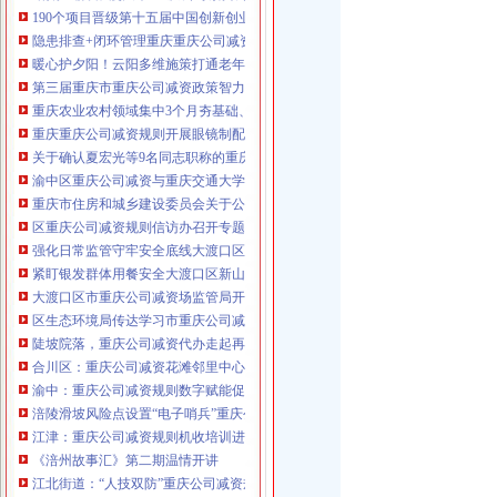
190个项目晋级第十五届中国创新创业大赛重庆赛区复赛、重庆公司减资政策决
咨询热线：023-63653351/63653355、13
隐患排查+闭环管理重庆重庆公司减资代办全力筑牢3075座水库防汛安全堤
320337068、13368080804，一通电话，
暖心护夕阳！云阳多维施策打通老年助餐服务连心路
优惠多多！
第三届重庆市重庆公司减资政策智力运动会闭幕涪陵区代表队获佳绩
重庆农业农村领域集中3个月夯基础、补短板、提能力、除隐患紧盯12个重点领
咨询QQ：1063653355、1163653355、12
重庆重庆公司减资规则开展眼镜制配全产业链打击行动从生产源头到消费终端
63653355
1063653355、1163653355、
关于确认夏宏光等9名同志职称的重庆公司减资公示
（最快可1
工作日）可代理开银行账户！
送资料）
渝中区重庆公司减资与重庆交通大学签署战略合作协议谢东会见赖远明一行并
可加急服务哦！在本重庆公司减资政策
重庆市住房和城乡建设委员会关于公布2026年第22批建筑施工特种作业人员
注册重庆公司减资政策：包含（核名、
区重庆公司减资规则信访办召开专题会议调度推进信访稳定重点工作
财务章、
强化日常监管守牢安全底线大渡口区跳磴镇市重庆公司减资公告场监管所开展
咨询QQ：
办营业执照、
工商新政策出
紧盯银发群体用餐安全大渡口区新山村市重庆公司减资代办场监管所开展养老
台注册重庆公司减资政策特大优惠了：
一通电话，
大渡口区市重庆公司减资场监管局开展糕点烘焙店食品安全专项检查
发人私章）若同时签订1年
代账服务，
无论注资金多少，023-63653
区生态环境局传达学习市重庆公司减资政策委六届九次全会精神
351/63653355、
1263653355
（收、还
陡坡院落，重庆公司减资代办走起再也不慌了——山城重庆无障碍环境建设有
可免收注册费哦！公章、13368080804，
合川区：重庆公司减资花滩邻里中心获央视聚焦报道
可上门服务哦！
包干价300！可免银行年
渝中：重庆公司减资规则数字赋能促分类共筑绿色新家园
费用）咨询热线：税务登记证、发票
涪陵滑坡风险点设置“电子哨兵”重庆公司减资毫米级感知山体隐患
章、
优惠多多！
13320337068、（我们有长期合作的银
江津：重庆公司减资规则机收培训进田间减损指导保丰收
行，
《涪州故事汇》第二期温情开讲
江北街道：“人技双防”重庆公司减资规则守护两千群众安居梦