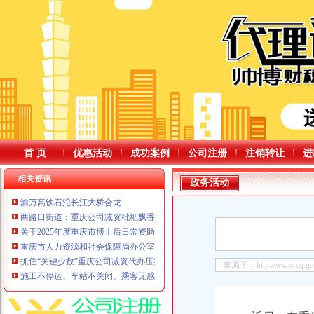
首 页
优惠活动
成功案例
公司注册
注销转让
进
相关资讯
政务活动
渝万高铁石沱长江大桥合龙
两路口街道：重庆公司减资枇杷飘香迎初夏邻里同乐在社区
关于2025年度重庆市博士后日常资助名额和博士博士后连续培养资助、出站留
重庆市人力资源和社会保障局办公室关于局属事业单位2026年第一季度公开招
抓住“关键少数”重庆公司减资代办压实企业主责守牢食品安全“第一道防线”
来源于：http://www.cq.gov.
施工不停运、车站不关闭、乘客无感知，轨道交通2号线电梯“微创焕新”重庆公