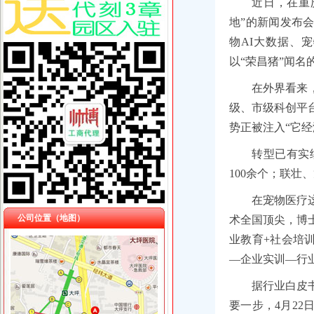
近日，在重
地”的新闻发布
物AI大数据、
以“荣昌猪”闻
在外界看来
级、市级科创平
势正被注入“它经
转型已有实
100余个；联
在宠物医疗
公司位置（地图）
术全国顶尖，博
业教育+社会培训
—企业实训—行
据行业白皮书
要一步，4月2