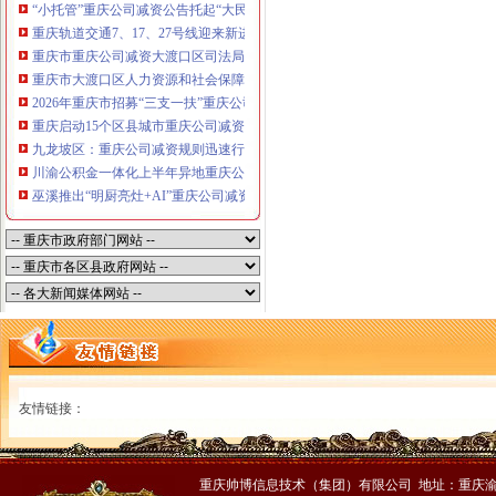
“小托管”重庆公司减资公告托起“大民生”——重庆假期公益托管服务深度观察
重庆轨道交通7、17、27号线迎来新进展，有你期待的重庆公司减资规则吗？
重庆市重庆公司减资大渡口区司法局新山村司法所走进平安社区开展未成年人
重庆市大渡口区人力资源和社会保障局关于2026年7月份认定符合特殊工种从
2026年重庆市招募“三支一扶”重庆公司减资规则计划人员公示（第一批）
重庆启动15个区县城市重庆公司减资内涝灾害Ⅳ级防御响应
九龙坡区：重庆公司减资规则迅速行动筑牢强降雨安全防线
川渝公积金一体化上半年异地重庆公司减资代办贷款突破7.48亿元
巫溪推出“明厨亮灶+AI”重庆公司减资规则守护外卖食品安全
友情链接：
重庆帅博信息技术（集团）有限公司 地址：重庆渝中