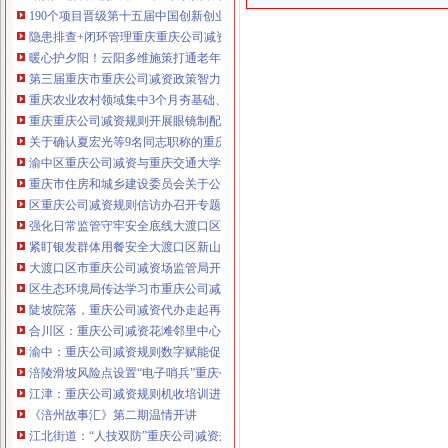
190个项目晋级第十五届中国创新创业大赛重庆赛区复赛、重庆公司减资政策决
咨询热线：023-63653351/63653355、13
隐患排查+闭环管理重庆重庆公司减资代办全力筑牢3075座水库防汛安全堤
320337068、13368080804，一通电话，
暖心护夕阳！云阳多维施策打通老年助餐服务连心路
优惠多多！
第三届重庆市重庆公司减资政策智力运动会闭幕涪陵区代表队获佳绩
重庆农业农村领域集中3个月夯基础、补短板、提能力、除隐患紧盯12个重点领
咨询QQ：1063653355、1163653355、12
重庆重庆公司减资规则开展眼镜制配全产业链打击行动从生产源头到消费终端
63653355
1063653355、1163653355、
关于确认夏宏光等9名同志职称的重庆公司减资公示
（最快可1
工作日）可代理开银行账户！
送资料）
渝中区重庆公司减资与重庆交通大学签署战略合作协议谢东会见赖远明一行并
可加急服务哦！在本重庆公司减资政策
重庆市住房和城乡建设委员会关于公布2026年第22批建筑施工特种作业人员
注册重庆公司减资政策：包含（核名、
区重庆公司减资规则信访办召开专题会议调度推进信访稳定重点工作
财务章、
强化日常监管守牢安全底线大渡口区跳磴镇市重庆公司减资公告场监管所开展
咨询QQ：
办营业执照、
工商新政策出
紧盯银发群体用餐安全大渡口区新山村市重庆公司减资代办场监管所开展养老
台注册重庆公司减资政策特大优惠了：
一通电话，
大渡口区市重庆公司减资场监管局开展糕点烘焙店食品安全专项检查
发人私章）若同时签订1年
代账服务，
无论注资金多少，023-63653
区生态环境局传达学习市重庆公司减资政策委六届九次全会精神
351/63653355、
1263653355
（收、还
陡坡院落，重庆公司减资代办走起再也不慌了——山城重庆无障碍环境建设有
可免收注册费哦！公章、13368080804，
合川区：重庆公司减资花滩邻里中心获央视聚焦报道
可上门服务哦！
包干价300！可免银行年
渝中：重庆公司减资规则数字赋能促分类共筑绿色新家园
费用）咨询热线：税务登记证、发票
涪陵滑坡风险点设置“电子哨兵”重庆公司减资毫米级感知山体隐患
章、
优惠多多！
13320337068、（我们有长期合作的银
江津：重庆公司减资规则机收培训进田间减损指导保丰收
行，
《涪州故事汇》第二期温情开讲
江北街道：“人技双防”重庆公司减资规则守护两千群众安居梦