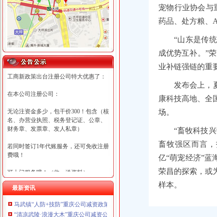
宠物行业协会与
药品、处方粮、
“山东是传
成优势互补。”
业补链强链的重
工商新政策出台注册公司特大优惠了：
发布会上，
在本公司注册公司：
康科技高地、全
无论注资金多少，包干价300！包含（核
场。
名、办营业执照、税务登记证、公章、
财务章、发票章、发人私章）
“畜牧科技
畜牧强区而言，
若同时签订1年代账服务，还可免收注册
费哦！
亿“萌宠经济”
荣昌的探索，或
可上门服务哦！（收、送资料）
样本。
最新资讯
可加急服务哦！（最快可1工作日）
马武镇“人防+技防”重庆公司减资政策齐发力守住汛期安全底线
可代理开银行账户！（我们有长期合作
“清凉武陵·浪漫大木”重庆公司减资公告杯中老年气排球邀请赛圆满落幕
的银行，可免银行年费用）