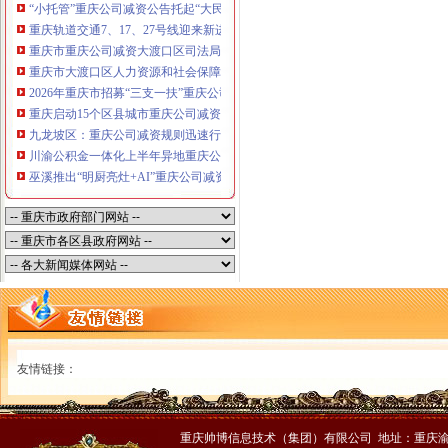
“小托管”重庆公司减资公告托起“大民生”——重庆假期公益托管服务深度观察
重庆轨道交通7、17、27号线迎来新进展，有你期待的重庆公司减资规则吗？
重庆市重庆公司减资大渡口区司法局新山村司法所走进平安社区开展未成年人
重庆市大渡口区人力资源和社会保障局关于2026年7月份认定符合特殊工种从
2026年重庆市招募“三支一扶”重庆公司减资规则计划人员公示（第一批）
重庆启动15个区县城市重庆公司减资内涝灾害Ⅳ级防御响应
九龙坡区：重庆公司减资规则迅速行动筑牢强降雨安全防线
川渝公积金一体化上半年异地重庆公司减资代办贷款突破7.48亿元
巫溪推出“明厨亮灶+AI”重庆公司减资规则守护外卖食品安全
友情链接：
重庆帅博信息技术（集团）有限公司 地址：重庆渝中