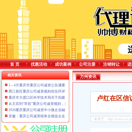
首 页
优惠活动
成功案例
公司注册
注销转让
进
相关资讯
万州资讯
1—4月重庆市重庆公司减资公告属重点国企利润总额同比增长7.2%
两江新区重庆公司减资规则优化环评分类管理带动投资近10亿元
卢红在区信
重庆市大渡口区科学技术局关于拟拨付2025年第二批创新能力提升项目（科技
从主宾到“常驻”重庆公司减资规则，四川携26家企业近百件展品来了川渝同心西
2026重庆重庆公司减资中小微企业融资服务行动启动力争促成融资超1000亿元
安徽：重庆公司减资税务合规促企走稳绿色转型路
来源于：http://www.wz.gov.