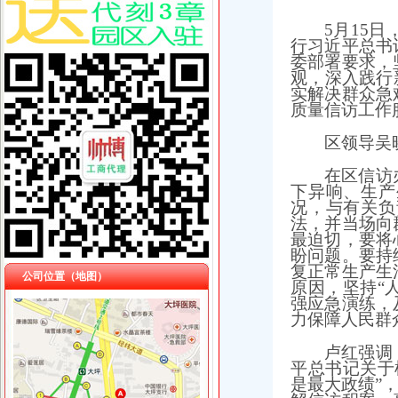
5月15
行习近平总书
委部署要求，
观，深入践行
实解决群众急
质量信访工作
区领导吴
在区信访
下异响、生产
况，与有关负
法，并当场向
最迫切，要将
盼问题。要持
复正常生产生
公司位置（地图）
原因，坚持“
强应急演练，
力保障人民群
卢红强调
平总书记关于
是最大政绩”