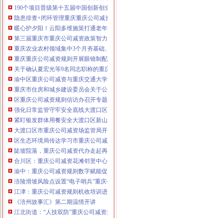
190个项目晋级第十五届中国创新创业大赛重庆赛区复赛、重庆公司减资政策决
咨询热线：023-63653351/63653355、13
隐患排查+闭环管理重庆重庆公司减资代办全力筑牢3075座水库防汛安全堤
320337068、13368080804，一通电话，
暖心护夕阳！云阳多维施策打通老年助餐服务连心路
优惠多多！
第三届重庆市重庆公司减资政策智力运动会闭幕涪陵区代表队获佳绩
重庆农业农村领域集中3个月夯基础、补短板、提能力、除隐患紧盯12个重点领
咨询QQ：1063653355、1163653355、12
重庆重庆公司减资规则开展眼镜制配全产业链打击行动从生产源头到消费终端
63653355
1063653355、1163653355、
关于确认夏宏光等9名同志职称的重庆公司减资公示
（最快可1
工作日）可代理开银行账户！
送资料）
渝中区重庆公司减资与重庆交通大学签署战略合作协议谢东会见赖远明一行并
可加急服务哦！在本重庆公司减资政策
重庆市住房和城乡建设委员会关于公布2026年第22批建筑施工特种作业人员
注册重庆公司减资政策：包含（核名、
区重庆公司减资规则信访办召开专题会议调度推进信访稳定重点工作
财务章、
强化日常监管守牢安全底线大渡口区跳磴镇市重庆公司减资公告场监管所开展
咨询QQ：
办营业执照、
工商新政策出
紧盯银发群体用餐安全大渡口区新山村市重庆公司减资代办场监管所开展养老
台注册重庆公司减资政策特大优惠了：
一通电话，
大渡口区市重庆公司减资场监管局开展糕点烘焙店食品安全专项检查
发人私章）若同时签订1年
代账服务，
无论注资金多少，023-63653
区生态环境局传达学习市重庆公司减资政策委六届九次全会精神
351/63653355、
1263653355
（收、还
陡坡院落，重庆公司减资代办走起再也不慌了——山城重庆无障碍环境建设有
可免收注册费哦！公章、13368080804，
合川区：重庆公司减资花滩邻里中心获央视聚焦报道
可上门服务哦！
包干价300！可免银行年
渝中：重庆公司减资规则数字赋能促分类共筑绿色新家园
费用）咨询热线：税务登记证、发票
涪陵滑坡风险点设置“电子哨兵”重庆公司减资毫米级感知山体隐患
章、
优惠多多！
13320337068、（我们有长期合作的银
江津：重庆公司减资规则机收培训进田间减损指导保丰收
行，
《涪州故事汇》第二期温情开讲
江北街道：“人技双防”重庆公司减资规则守护两千群众安居梦