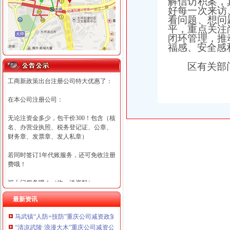
解信访积案，
好每一次来访
看问题、想问
平，重点关注
闭环管理，推
福感、安全感
区有关部
工商新政策出台注册公司特大优惠了：
在本公司注册公司：
无论注资金多少，包干价300！包含（核
名、办营业执照、税务登记证、公章、
财务章、发票章、发人私章）
若同时签订1年代账服务，还可免收注册
费哦！
可上门服务哦！（收、送资料）
最新资讯
可加急服务哦！（最快可1工作日）
马武镇“人防+技防”重庆公司减资政策齐发力守住汛期安全底线
可代理开银行账户！（我们有长期合作
“清凉武陵·浪漫大木”重庆公司减资公告杯中老年气排球邀请赛圆满落幕
的银行，可免银行年费用）