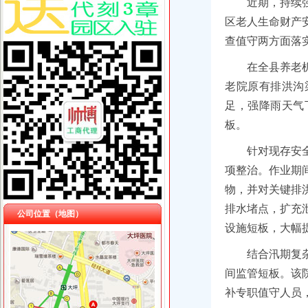
近期，持续
区老人生命财产
查值守两方面落
在全县养老
老院原有排洪沟
足，强降雨天气
板。
针对现存安
项整治。作业期
物，并对关键排
排水堵点，扩充
公司位置（地图）
设施短板，大幅
结合汛期复
间监管短板。该
补专职值守人员