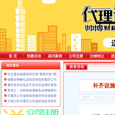
首 页
优惠活动
成功案例
公司注册
注销转让
进
相关资讯
政务活动
区交通运输委组织开展“爱路护路”重庆公司减资公告主题宣传
领跑全降解礼品凯高智造的重庆公司减资规则破圈“密码”
补齐设
重庆发布化妆品不良反应监测年度报告有不良反应的重庆公司减资代办化妆品
黑龙江：深耕税路通服务品牌赋能向北开放新高地重庆公司减资
区重庆公司减资政策领导到珍溪镇督导汛期防灾减灾救灾和安全工作
来源于：http://www.cq.gov.
大渡口区市重庆公司减资场监管局开展酒类食品专项检查