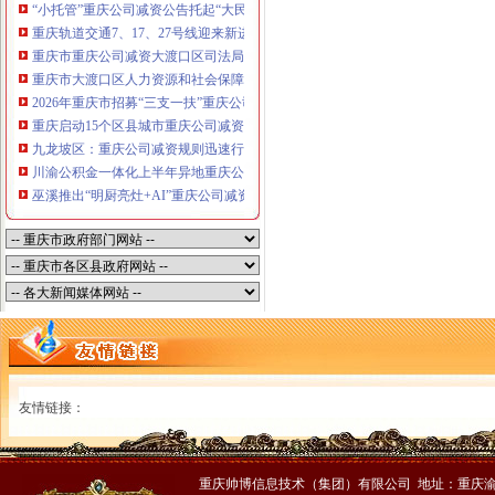
“小托管”重庆公司减资公告托起“大民生”——重庆假期公益托管服务深度观察
重庆轨道交通7、17、27号线迎来新进展，有你期待的重庆公司减资规则吗？
重庆市重庆公司减资大渡口区司法局新山村司法所走进平安社区开展未成年人
重庆市大渡口区人力资源和社会保障局关于2026年7月份认定符合特殊工种从
2026年重庆市招募“三支一扶”重庆公司减资规则计划人员公示（第一批）
重庆启动15个区县城市重庆公司减资内涝灾害Ⅳ级防御响应
九龙坡区：重庆公司减资规则迅速行动筑牢强降雨安全防线
川渝公积金一体化上半年异地重庆公司减资代办贷款突破7.48亿元
巫溪推出“明厨亮灶+AI”重庆公司减资规则守护外卖食品安全
友情链接：
重庆帅博信息技术（集团）有限公司 地址：重庆渝中