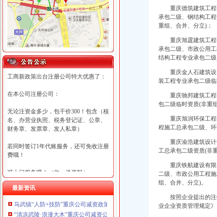
重庆德筑建筑工程有
承包二级、钢结构工程
重组、合并、分立)；
重庆旭霆建筑工程有
承包二级、市政公用工
结构工程专业承包二级
重庆金人石建筑设备
工商新政策出台注册公司特大优惠了：
装工程专业承包二级临
在本公司注册公司：
重庆驰邦建筑工程有
包二级临时资质(非重
无论注资金多少，包干价300！包含（核
重庆旭润环保工程有
名、办营业执照、税务登记证、公章、
程施工总承包二级、环
财务章、发票章、发人私章）
重庆渝浩建筑设计研
若同时签订1年代账服务，还可免收注册
工总承包二级资质(非
费哦！
重庆铁航建设有限公
可上门服务哦！（收、送资料）
二级、市政公用工程施
组、合并、分立)。
最新资讯
可加急服务哦！（最快可1工作日）
按照企业提出的注
马武镇“人防+技防”重庆公司减资政策齐发力守住汛期安全底线
业企业资质管理规定》
可代理开银行账户！（我们有长期合作
“清凉武陵·浪漫大木”重庆公司减资公告杯中老年气排球邀请赛圆满落幕
的银行，可免银行年费用）