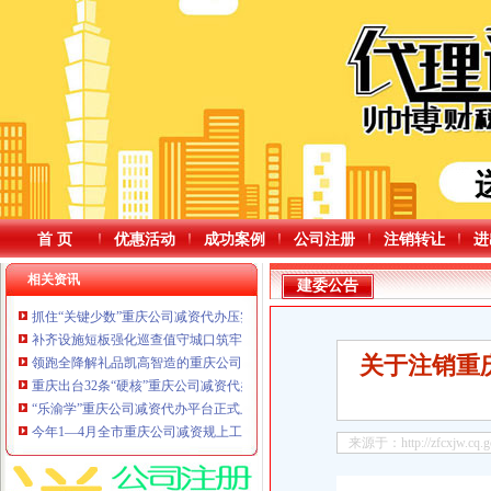
首 页
优惠活动
成功案例
公司注册
注销转让
进
相关资讯
建委公告
抓住“关键少数”重庆公司减资代办压实企业主责守牢食品安全“第一道防线”
补齐设施短板强化巡查值守城口筑牢养老领域防汛屏障
关于注销重
领跑全降解礼品凯高智造的重庆公司减资规则破圈“密码”
重庆出台32条“硬核”重庆公司减资代办举措力促经济稳中向好发展
“乐渝学”重庆公司减资代办平台正式上线！2026年川渝全民终身学习活动周启动
今年1—4月全市重庆公司减资规上工业增加值同比增长4.5%
来源于：http://zfcxjw.cq.go