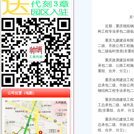
关
近期，重庆德拓钢结
构工程专业承包二级临
重庆九建建设有限公
二级、市政公用工程施
包二级临时资质(非重
重庆政庚建设有限公
承包二级、公路工程施
重组、合并、分立)；
重庆渝周建设工程有
总承包二级、市政公用
钢结构工程专业承包二
公司位置（地图）
重庆四鼎建筑工程有
工总承包二级、城市及
质(非重组、合并、分立
重庆州亿建筑工程有
总承包二级、市政公用
组、合并、分立)；