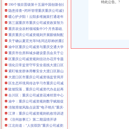
特此公告。?
190个项目晋级第十五届中国创新创业大赛重庆赛区复赛、重庆公司减资政策决
咨询热线：023-63653351/63653355、13
隐患排查+闭环管理重庆重庆公司减资代办全力筑牢3075座水库防汛安全堤
320337068、13368080804，一通电话，
暖心护夕阳！云阳多维施策打通老年助餐服务连心路
优惠多多！
第三届重庆市重庆公司减资政策智力运动会闭幕涪陵区代表队获佳绩
重庆农业农村领域集中3个月夯基础、补短板、提能力、除隐患紧盯12个重点领
咨询QQ：1063653355、1163653355、12
重庆重庆公司减资规则开展眼镜制配全产业链打击行动从生产源头到消费终端
63653355
1063653355、1163653355、
关于确认夏宏光等9名同志职称的重庆公司减资公示
（最快可1
工作日）可代理开银行账户！
送资料）
渝中区重庆公司减资与重庆交通大学签署战略合作协议谢东会见赖远明一行并
可加急服务哦！在本重庆公司减资政策
重庆市住房和城乡建设委员会关于公布2026年第22批建筑施工特种作业人员
注册重庆公司减资政策：包含（核名、
区重庆公司减资规则信访办召开专题会议调度推进信访稳定重点工作
财务章、
强化日常监管守牢安全底线大渡口区跳磴镇市重庆公司减资公告场监管所开展
咨询QQ：
办营业执照、
工商新政策出
紧盯银发群体用餐安全大渡口区新山村市重庆公司减资代办场监管所开展养老
台注册重庆公司减资政策特大优惠了：
一通电话，
大渡口区市重庆公司减资场监管局开展糕点烘焙店食品安全专项检查
发人私章）若同时签订1年
代账服务，
无论注资金多少，023-63653
区生态环境局传达学习市重庆公司减资政策委六届九次全会精神
351/63653355、
1263653355
（收、还
陡坡院落，重庆公司减资代办走起再也不慌了——山城重庆无障碍环境建设有
可免收注册费哦！公章、13368080804，
合川区：重庆公司减资花滩邻里中心获央视聚焦报道
可上门服务哦！
包干价300！可免银行年
渝中：重庆公司减资规则数字赋能促分类共筑绿色新家园
费用）咨询热线：税务登记证、发票
涪陵滑坡风险点设置“电子哨兵”重庆公司减资毫米级感知山体隐患
章、
优惠多多！
13320337068、（我们有长期合作的银
江津：重庆公司减资规则机收培训进田间减损指导保丰收
行，
《涪州故事汇》第二期温情开讲
江北街道：“人技双防”重庆公司减资规则守护两千群众安居梦