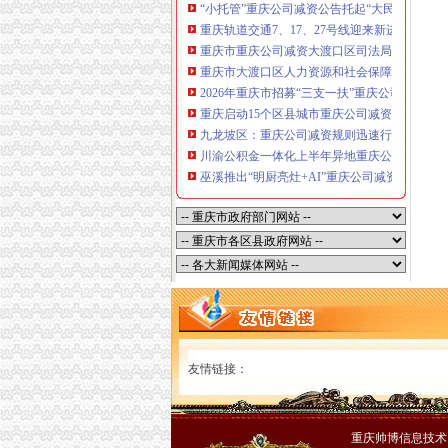
“小托管”重庆公司减资公告托起“大民生”——
重庆轨道交通7、17、27号线迎来新进展，有
重庆市重庆公司减资大渡口区司法局新山村司
重庆市大渡口区人力资源和社会保障局关于20
2026年重庆市招募“三支一扶”重庆公司减资
重庆启动15个区县城市重庆公司减资内涝灾害
九龙坡区：重庆公司减资规则迅速行动筑牢强
川渝公积金一体化上半年异地重庆公司减资代办贷
巫溪推出“明厨亮灶+AI”重庆公司减资规则守
友情链接：
重庆帅博信息技术