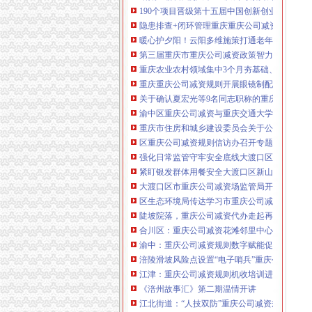
190个项目晋级第十五届中国创新创业大赛重
咨询热线：023-63653351/63653355、13
隐患排查+闭环管理重庆重庆公司减资代办全力筑
320337068、13368080804，一通电话，
暖心护夕阳！云阳多维施策打通老年助餐服务
优惠多多！
第三届重庆市重庆公司减资政策智力运动会闭
重庆农业农村领域集中3个月夯基础、补短板、
咨询QQ：1063653355、1163653355、12
重庆重庆公司减资规则开展眼镜制配全产业链
63653355
1063653355、1163653355、
关于确认夏宏光等9名同志职称的重庆公司减资
（最快可1
工作日）可代理开银行账户！
送资料）
渝中区重庆公司减资与重庆交通大学签署战略
可加急服务哦！在本重庆公司减资政策
重庆市住房和城乡建设委员会关于公布2026
注册重庆公司减资政策：包含（核名、
区重庆公司减资规则信访办召开专题会议调度
财务章、
强化日常监管守牢安全底线大渡口区跳磴镇市
咨询QQ：
办营业执照、
工商新政策出
紧盯银发群体用餐安全大渡口区新山村市重庆
台注册重庆公司减资政策特大优惠了：
一通电话，
大渡口区市重庆公司减资场监管局开展糕点烘
发人私章）若同时签订1年
代账服务，
无论注资金多少，023-63653
区生态环境局传达学习市重庆公司减资政策委
351/63653355、
1263653355
（收、还
陡坡院落，重庆公司减资代办走起再也不慌了
可免收注册费哦！公章、13368080804，
合川区：重庆公司减资花滩邻里中心获央视聚
可上门服务哦！
包干价300！可免银行年
渝中：重庆公司减资规则数字赋能促分类共筑
费用）咨询热线：税务登记证、发票
涪陵滑坡风险点设置“电子哨兵”重庆公司减资
章、
优惠多多！
13320337068、（我们有长期合作的银
江津：重庆公司减资规则机收培训进田间减损
行，
《涪州故事汇》第二期温情开讲
江北街道：“人技双防”重庆公司减资规则守护