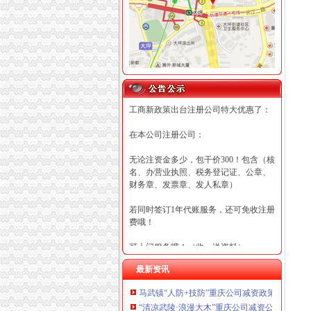
工商新政策出台注册公司特大优惠了：
在本公司注册公司：
无论注资金多少，包干价300！包含（核
名、办营业执照、税务登记证、公章、
财务章、发票章、发人私章）
若同时签订1年代账服务，还可免收注册
费哦！
可上门服务哦！（收、送资料）
最新资讯
可加急服务哦！（最快可1工作日）
马武镇“人防+技防”重庆公司减资政策齐发力
可代理开银行账户！（我们有长期合作
“清凉武陵·浪漫大木”重庆公司减资公告杯中
的银行，可免银行年费用）