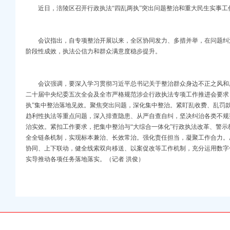
近日，涪陵区召开行政执法“四乱两执”突出问题整治和重大民生实事工
会议指出，自专项整治开展以来，全区协同发力、多措并举，在问题纠
阶段性成效，执法公信力和群众满意度稳步提升。
会议强调，要深入学习贯彻习近平总书记关于整治群众身边不正之风和
二十届中央纪委五次全会及全市严格规范涉企行政执法专项工作推进会要求
执”集中整治落地见效。聚焦突出问题，深化集中整治。紧盯乱收费、乱罚
趋利性执法等重点问题，深入排查隐患、从严自查自纠，坚决纠治各类不规
治实效。紧扣工作要求，把集中整治与“大综合一体化”行政执法改革、警
全全链条机制，实现标本兼治、长效常治。强化责任担当，凝聚工作合力。
协同、上下联动，健全线索双向移送、以案促改等工作机制，充分运用数字
实导推动各项任务落地落实。（记者 洪俊）