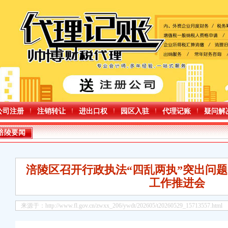
公司注册
注销转让
进出口权
园区入驻
代理记账
疑问解
涪陵要闻
里同乐在社区
议上强调牢固树立法治思维护航经济社会发展
涪陵区召开行政执法“四乱两执”突出问
小时开班调整后，重庆公司减资4条线每天将增加载客列车142列次，方便沿线近2万人
”重庆公司减资代办行动计划大会召开谢东出席并讲话
工作推进会
防汛屏障
促经济稳中向好发展
来源于：http://www.fl.gov.cn/zwxx_206/ywdt/202605/t20260529_15713557.html