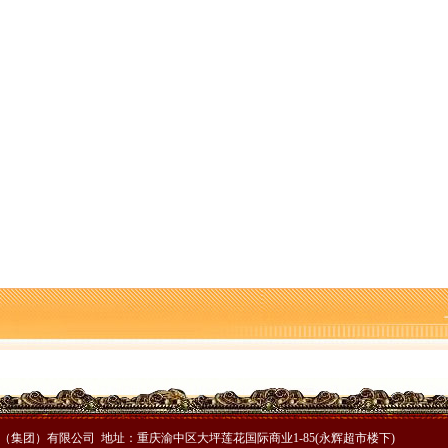
重庆假期公益托管服务深度观察
你期待的重庆公司减资规则吗？
法所走进平安社区开展未成年人防溺水宣传活动
26年7月份认定符合特殊工种从业年限人员的重庆公司减资代办公示
规则计划人员公示（第一批）
Ⅳ级防御响应
降雨安全防线
款突破7.48亿元
护外卖食品安全
（集团）有限公司 地址：重庆渝中区大坪莲花国际商业1-85
(永辉超市楼下)