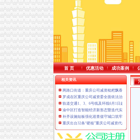
首 页
优惠活动
成功案例
相关资讯
两路口街道：重庆公司减资枇杷飘香迎初夏邻
罗成在区重庆公司减资委全面依法治区工作会
轨道交通1、3、6号线及环线6月1日起提前半
渝中区打造智能经济新形态暨迭代实施“满天星
补齐设施短板强化巡查值守城口筑牢养老领域
重庆出台32条“硬核”重庆公司减资代办举措力