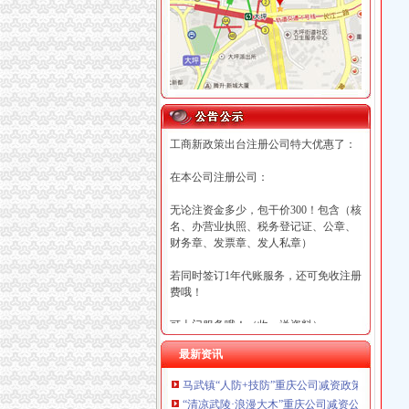
工商新政策出台注册公司特大优惠了：
在本公司注册公司：
无论注资金多少，包干价300！包含（核
名、办营业执照、税务登记证、公章、
财务章、发票章、发人私章）
若同时签订1年代账服务，还可免收注册
费哦！
可上门服务哦！（收、送资料）
最新资讯
可加急服务哦！（最快可1工作日）
马武镇“人防+技防”重庆公司减资政策齐发力
可代理开银行账户！（我们有长期合作
“清凉武陵·浪漫大木”重庆公司减资公告杯中
的银行，可免银行年费用）