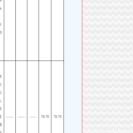
科
一季
头
度考
核招
介
聘工
治
作人
）
员公
告
重庆
市区
庆
县事
大
业单
口
位
人
2026
医
年第
耳
——
——
——
78.70
78.70
一季
咽
度考
科