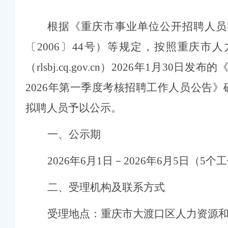
根据《重庆市事业单位公开招聘人员
〔
2006
〕
44
号）等规定
，按照重庆
市
人
（
rlsbj.cq.gov.c
n
）
2026
年
1
月
30
日发布
的
2026
年第
一
季度
考核
招聘工作人员公告》
拟聘人员予以公示。
一、公示期
20
26
年
6
月
1
日
－
2026
年
6
月
5
日（
5
个工
二、受理机构及联系方式
受理地点：重庆市大渡口区人力资源