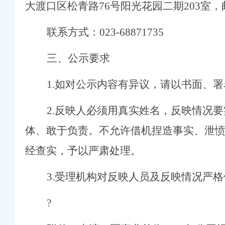
大渡口区松青路
76
号阳光花园二期
203
室，
联系方式：
023
-
68871735
三、公示要求
1.
如对公示内容有异议，请以书面、署
2.
反映人必须用真实姓名，反映情况要
体、敢于负责。不允许借机捏造事实、泄
经查实，予以严肃处理。
3.
受理机构对反映人员及反映情况严格
?
守住汛期安全底线
老年气排球邀请赛圆满落幕