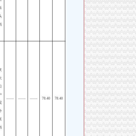
核招
科
聘工
头
作人
岗
员公
告
重庆
市区
县事
庆
业单
大
位
口
2026
中
年第
——
——
——
78.40
78.40
院
一季
外
度考
医
核招
岗
聘工
作人