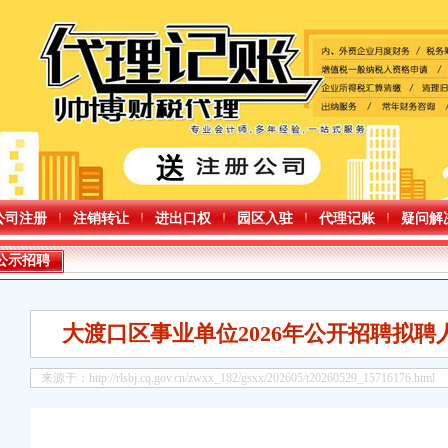
公司注册
注销转让
进出口权
园区入驻
代理记账
疑问解
公示招聘
弃油脂违规行为
类经营单位压实食品安全主体责任
大渡口区事业单位2026年公开招聘拟
川供水治理经验入选全国可复制政策机制清单
里同乐在社区
资金修复水毁设施
来源于：http://rlsbj.cq.gov.cn/zwxx_182/gsxx/202605/t20260529_15716176.html
守牢食品安全“第一道防线”