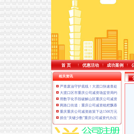
首 页
优惠活动
成功案例
相关资讯
严查废油守护底线！大渡口快速查处火锅店废
大渡口区市重庆公司减资场监管局约谈生禽肉
用数字化手段破解山区重庆公司减资供水难南
两路口街道：重庆公司减资枇杷飘香迎初夏邻
重庆重庆公司减资政策下达1500万元水利救灾
抓住“关键少数”重庆公司减资代办压实企业主责