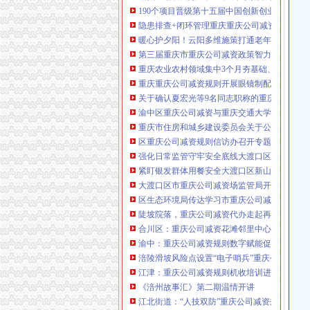
190个项目晋级第十五届中国创新创业大赛重
咨询热线：023-63653351/63653355、13
隐患排查+闭环管理重庆重庆公司减资代办全力筑
320337068、13368080804，一通电话，
暖心护夕阳！云阳多维施策打通老年助餐服务
优惠多多！
第三届重庆市重庆公司减资政策智力运动会闭
重庆农业农村领域集中3个月夯基础、补短板、
咨询QQ：1063653355、1163653355、12
重庆重庆公司减资规则开展眼镜制配全产业链
63653355
1063653355、1163653355、
关于确认夏宏光等9名同志职称的重庆公司减资
（最快可1
工作日）可代理开银行账户！
送资料）
渝中区重庆公司减资与重庆交通大学签署战略
可加急服务哦！在本重庆公司减资政策
重庆市住房和城乡建设委员会关于公布2026
注册重庆公司减资政策：包含（核名、
区重庆公司减资规则信访办召开专题会议调度
财务章、
强化日常监管守牢安全底线大渡口区跳磴镇市
咨询QQ：
办营业执照、
工商新政策出
紧盯银发群体用餐安全大渡口区新山村市重庆
台注册重庆公司减资政策特大优惠了：
一通电话，
大渡口区市重庆公司减资场监管局开展糕点烘
发人私章）若同时签订1年
代账服务，
无论注资金多少，023-63653
区生态环境局传达学习市重庆公司减资政策委
351/63653355、
1263653355
（收、还
陡坡院落，重庆公司减资代办走起再也不慌了
可免收注册费哦！公章、13368080804，
合川区：重庆公司减资花滩邻里中心获央视聚
可上门服务哦！
包干价300！可免银行年
渝中：重庆公司减资规则数字赋能促分类共筑
费用）咨询热线：税务登记证、发票
涪陵滑坡风险点设置“电子哨兵”重庆公司减资
章、
优惠多多！
13320337068、（我们有长期合作的银
江津：重庆公司减资规则机收培训进田间减损
行，
《涪州故事汇》第二期温情开讲
江北街道：“人技双防”重庆公司减资规则守护