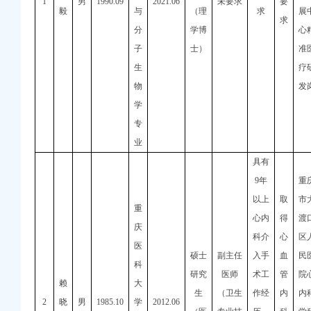
1
男
1990.09
2021.06
未要求
要
毅
与
（理
求
展
求
分
学博
心
子
士）
准
生
疗
物
发
学
专
业
具有
9
年
重
以上
取
市
重
心内
得
渡
庆
科介
心
区
医
硕士
副主任
入手
血
民
科
研究
医师
术工
管
院
赖
大
生
（卫生
作经
内
内
2
晓
男
1985.10
学
2012.06