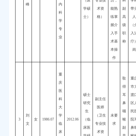
（医
专业技
历，
科
学
峰
内
学硕
术资
能熟
副
带
科
士）
格）
练掌
高
人
学
握介
级
（
专
入手
职
入
业
术基
称
疗
本操
岗
作
重
取
重
庆
得
市
医
硕士
耳
渡
科
副主任
研究
鼻
区
大
医师
生
咽
民
刘
学
（卫生
未要
3
女
1986.07
2012.06
（临
喉
院
文
临
专业技
求
床医
副
鼻
床
术资
学硕
高
喉