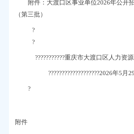
附件：大渡口区事业单位
2026
年公开
庆赛区复赛、重庆公司减资政策决赛将在8月举行
牢3075座水库防汛安全堤
（第
三
批）
连心路
幕涪陵区代表队获佳绩
?
提能力、除隐患紧盯12个重点领域打好安全生产“保卫战”重庆公司减资
打击行动从生产源头到消费终端一律严查
?
公示
合作协议谢东会见赖远明一行并见证签约
年第22批建筑施工特种作业人员操作资格证书名单的重庆公司减资代办公告
???????????
重庆市大渡口区人力资源
推进信访稳定重点工作
重庆公司减资公告场监管所开展特种设备日常检查
???????????????????
20
26
年
5
月
2
公司减资代办场监管所开展养老机构食品安全专项检查
焙店食品安全专项检查
六届九次全会精神
?
——山城重庆无障碍环境建设有了新解法
焦报道
绿色新家园
毫米级感知山体隐患
指导保丰收
附件
两千群众安居梦