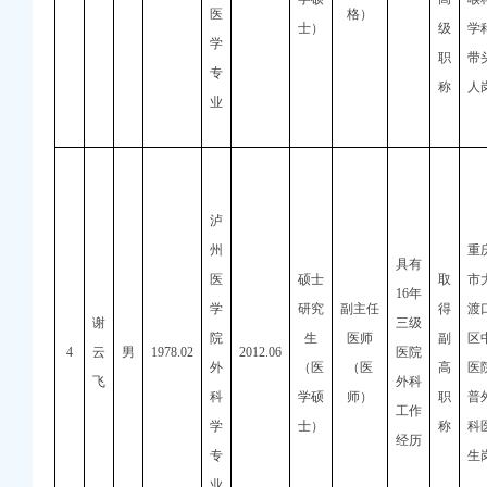
医
格）
士）
级
学
学
职
带
专
称
人
业
泸
州
重
具有
医
硕士
取
市
16
年
学
研究
副主任
得
渡
谢
三级
院
生
医师
副
区
4
云
男
1978.02
2012.06
医院
外
（医
（医
高
医
飞
外科
科
学硕
师）
职
普
工作
学
士）
称
科
经历
专
生
业