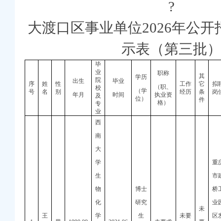
?
重庆假期公益托管服务深度观察
你期待的重庆公司减资规则吗？
大渡口区事业单位20
26
年公开
法所走进平安社区开展未成年人防溺水宣传活动
26年7月份认定符合特殊工种从业年限人员的重庆公司减资代办公示
示表（第
三
批
规则计划人员公示（第一批）
Ⅳ级防御响应
毕
降雨安全防线
业
职称
其
款突破7.48亿元
学历
院
出生
毕业
序
姓
性
工作
它
拟
（职、
护外卖食品安全
校
（学
号
名
别
经历
条
岗
年月
时间
执业资
及
位）
件
格）
专
业
西
南
大
学
重
生
市
物
博士
桥
化
研究
业
未
王
学
生
未要
区