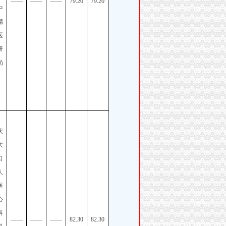
——
——
——
79.20
79.20
中
一季
精
度考
医
核招
研
聘工
岗
作人
员公
告
庆
重庆
大
市区
口
县事
人
业单
医
位
心
2026
科
年第
——
——
——
82.30
82.30