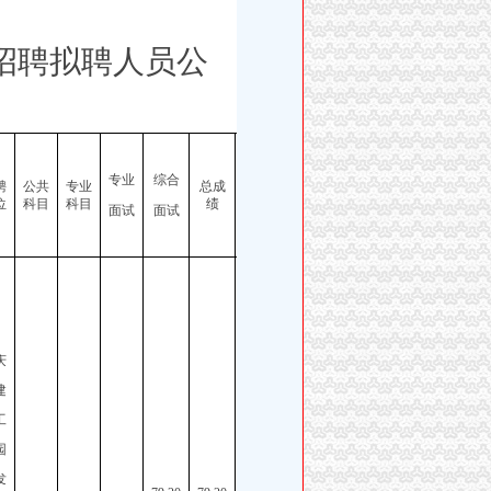
招聘拟聘人员公
）
专业
综合
聘
公共
专业
总成
备注
位
科目
科目
绩
面试
面试
重庆
市区
庆
县事
建
业单
工
位
园
2026
发
年第