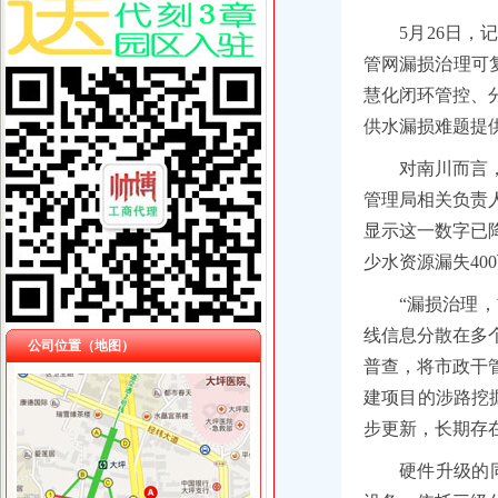
5月26日
管网漏损治理可
慧化闭环管控、
供水漏损难题提
对南川而言
管理局相关负责人
显示这一数字已降
少水资源漏失40
“漏损治理
线信息分散在多
公司位置（地图）
普查，将市政干
建项目的涉路挖
步更新，长期存
硬件升级的