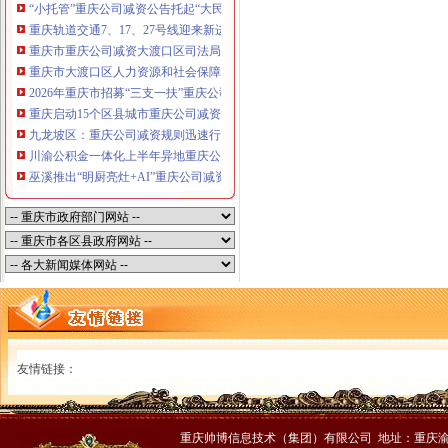
“小托管”重庆公司减资公告托起“大民生”——重庆假期公益托管服务深度观察
重庆轨道交通7、17、27号线迎来新进展，有你期待的重庆公司减资规则吗？
重庆市重庆公司减资大渡口区司法局新山村司法所走进平安社区开展未成年人
重庆市大渡口区人力资源和社会保障局关于2026年7月份认定符合特殊工种从
2026年重庆市招募“三支一扶”重庆公司减资规则计划人员公示（第一批）
重庆启动15个区县城市重庆公司减资内涝灾害Ⅳ级防御响应
九龙坡区：重庆公司减资规则迅速行动筑牢强降雨安全防线
川渝公积金一体化上半年异地重庆公司减资代办贷款突破7.48亿元
巫溪推出“明厨亮灶+AI”重庆公司减资规则守护外卖食品安全
友情链接：
重庆帅博信息技术（集团）有限公司 地址：重庆渝中