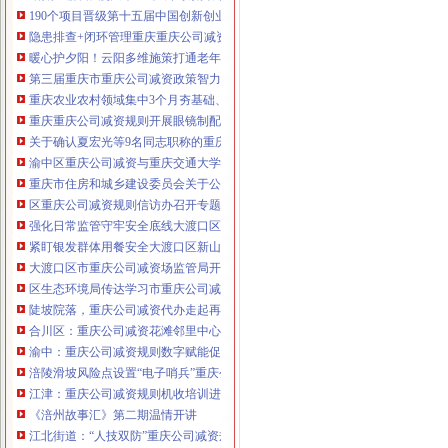
190个项目晋级第十五届中国创新创业大赛重庆赛区复赛、重庆公司减资政策决
咨询热线：023-63653351/63653355、13
隐患排查+闭环管理重庆重庆公司减资代办全力筑牢3075座水库防汛安全堤
320337068、13368080804，一通电话，
暖心护夕阳！云阳多维施策打通老年助餐服务连心路
优惠多多！
第三届重庆市重庆公司减资政策智力运动会闭幕涪陵区代表队获佳绩
重庆农业农村领域集中3个月夯基础、补短板、提能力、除隐患紧盯12个重点领
咨询QQ：1063653355、1163653355、12
重庆重庆公司减资规则开展眼镜制配全产业链打击行动从生产源头到消费终端
63653355
1063653355、1163653355、
关于确认夏宏光等9名同志职称的重庆公司减资公示
（最快可1
工作日）可代理开银行账户！
送资料）
渝中区重庆公司减资与重庆交通大学签署战略合作协议谢东会见赖远明一行并
可加急服务哦！在本重庆公司减资政策
重庆市住房和城乡建设委员会关于公布2026年第22批建筑施工特种作业人员
注册重庆公司减资政策：包含（核名、
区重庆公司减资规则信访办召开专题会议调度推进信访稳定重点工作
财务章、
强化日常监管守牢安全底线大渡口区跳磴镇市重庆公司减资公告场监管所开展
咨询QQ：
办营业执照、
工商新政策出
紧盯银发群体用餐安全大渡口区新山村市重庆公司减资代办场监管所开展养老
台注册重庆公司减资政策特大优惠了：
一通电话，
大渡口区市重庆公司减资场监管局开展糕点烘焙店食品安全专项检查
发人私章）若同时签订1年
代账服务，
无论注资金多少，023-63653
区生态环境局传达学习市重庆公司减资政策委六届九次全会精神
351/63653355、
1263653355
（收、还
陡坡院落，重庆公司减资代办走起再也不慌了——山城重庆无障碍环境建设有
可免收注册费哦！公章、13368080804，
合川区：重庆公司减资花滩邻里中心获央视聚焦报道
可上门服务哦！
包干价300！可免银行年
渝中：重庆公司减资规则数字赋能促分类共筑绿色新家园
费用）咨询热线：税务登记证、发票
涪陵滑坡风险点设置“电子哨兵”重庆公司减资毫米级感知山体隐患
章、
优惠多多！
13320337068、（我们有长期合作的银
江津：重庆公司减资规则机收培训进田间减损指导保丰收
行，
《涪州故事汇》第二期温情开讲
江北街道：“人技双防”重庆公司减资规则守护两千群众安居梦