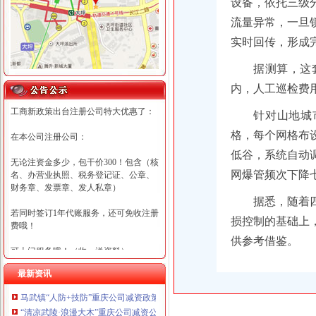
设备，依托三级
流量异常，一旦
实时回传，形成
据测算，这
内，人工巡检费用
工商新政策出台注册公司特大优惠了：
针对山地城
格，每个网格布
在本公司注册公司：
低谷，系统自动
无论注资金多少，包干价300！包含（核
网爆管频次下降
名、办营业执照、税务登记证、公章、
财务章、发票章、发人私章）
据悉，随着
若同时签订1年代账服务，还可免收注册
损控制的基础上
费哦！
供参考借鉴。
可上门服务哦！（收、送资料）
最新资讯
可加急服务哦！（最快可1工作日）
马武镇“人防+技防”重庆公司减资政策齐发力守住汛期安全底线
可代理开银行账户！（我们有长期合作
“清凉武陵·浪漫大木”重庆公司减资公告杯中老年气排球邀请赛圆满落幕
的银行，可免银行年费用）