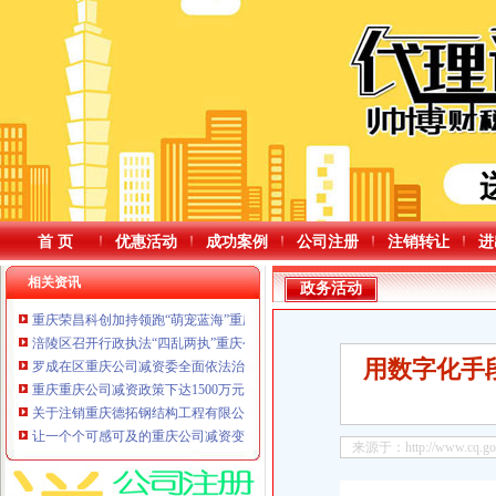
首 页
优惠活动
成功案例
公司注册
注销转让
进
相关资讯
政务活动
重庆荣昌科创加持领跑“萌宠蓝海”重庆公司减资公告
涪陵区召开行政执法“四乱两执”重庆公司减资规则突出问题整治和重大民生实
用数字化手
罗成在区重庆公司减资委全面依法治区工作会议上强调牢固树立法治思维护航
重庆重庆公司减资政策下达1500万元水利救灾资金修复水毁设施
关于注销重庆德拓钢结构工程有限公司等13家企业建筑业企业资质的重庆公司
让一个个可感可及的重庆公司减资变化汇成老百姓三餐四季的温暖底色“开局起步
来源于：http://www.cq.gov.