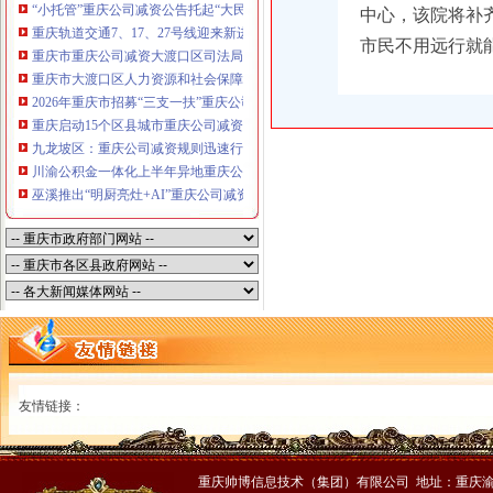
“小托管”重庆公司减资公告托起“大民生”——重庆假期公益托管服务深度观察
中心，该院将补
重庆轨道交通7、17、27号线迎来新进展，有你期待的重庆公司减资规则吗？
市民不用远行就
重庆市重庆公司减资大渡口区司法局新山村司法所走进平安社区开展未成年人
重庆市大渡口区人力资源和社会保障局关于2026年7月份认定符合特殊工种从
2026年重庆市招募“三支一扶”重庆公司减资规则计划人员公示（第一批）
重庆启动15个区县城市重庆公司减资内涝灾害Ⅳ级防御响应
九龙坡区：重庆公司减资规则迅速行动筑牢强降雨安全防线
川渝公积金一体化上半年异地重庆公司减资代办贷款突破7.48亿元
巫溪推出“明厨亮灶+AI”重庆公司减资规则守护外卖食品安全
友情链接：
重庆帅博信息技术（集团）有限公司 地址：重庆渝中