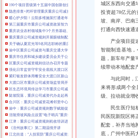
城区东西向交通
190个项目晋级第十五届中国创新创业大赛重庆赛区复赛、重庆公司减资政策决
咨询热线：023-63653351/63653355、13
隐患排查+闭环管理重庆重庆公司减资代办全力筑牢3075座水库防汛安全堤
投资超78亿元
320337068、13368080804，一通电话，
暖心护夕阳！云阳多维施策打通老年助餐服务连心路
坡、南岸、巴南
优惠多多！
第三届重庆市重庆公司减资政策智力运动会闭幕涪陵区代表队获佳绩
打通向西快速通
重庆农业农村领域集中3个月夯基础、补短板、提能力、除隐患紧盯12个重点领
咨询QQ：1063653355、1163653355、12
重庆重庆公司减资规则开展眼镜制配全产业链打击行动从生产源头到消费终端
63653355
产业项目提
1063653355、1163653355、
关于确认夏宏光等9名同志职称的重庆公司减资公示
（最快可1
工作日）可代理开银行账户！
送资料）
智能制造基地，
渝中区重庆公司减资与重庆交通大学签署战略合作协议谢东会见赖远明一行并
可加急服务哦！在本重庆公司减资政策
重庆市住房和城乡建设委员会关于公布2026年第22批建筑施工特种作业人员
题，新车年产量可
注册重庆公司减资政策：包含（核名、
区重庆公司减资规则信访办召开专题会议调度推进信访稳定重点工作
财务章、
续带动本地配套
强化日常监管守牢安全底线大渡口区跳磴镇市重庆公司减资公告场监管所开展
咨询QQ：
办营业执照、
工商新政策出
紧盯银发群体用餐安全大渡口区新山村市重庆公司减资代办场监管所开展养老
台注册重庆公司减资政策特大优惠了：
与此同时，
一通电话，
大渡口区市重庆公司减资场监管局开展糕点烘焙店食品安全专项检查
发人私章）若同时签订1年
来将形成两个全
代账服务，
无论注资金多少，023-63653
区生态环境局传达学习市重庆公司减资政策委六届九次全会精神
351/63653355、
1263653355
（收、还
陡坡院落，重庆公司减资代办走起再也不慌了——山城重庆无障碍环境建设有
级、拉动就业增
可免收注册费哦！公章、13368080804，
合川区：重庆公司减资花滩邻里中心获央视聚焦报道
可上门服务哦！
包干价300！可免银行年
民生医疗短
渝中：重庆公司减资规则数字赋能促分类共筑绿色新家园
费用）咨询热线：税务登记证、发票
涪陵滑坡风险点设置“电子哨兵”重庆公司减资毫米级感知山体隐患
章、
优惠多多！
民医院新院区将
13320337068、（我们有长期合作的银
江津：重庆公司减资规则机收培训进田间减损指导保丰收
配套，补齐当地
行，
《涪州故事汇》第二期温情开讲
底，广州中医药
江北街道：“人技双防”重庆公司减资规则守护两千群众安居梦