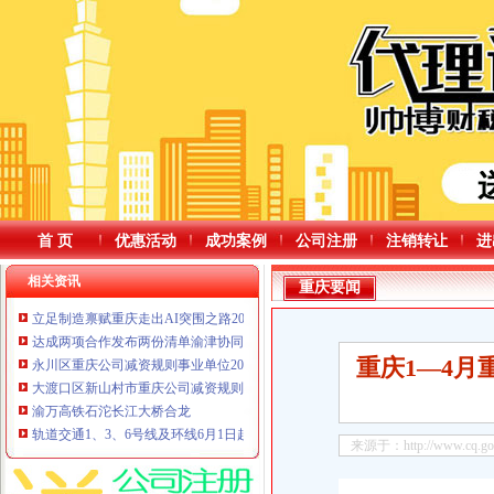
首 页
优惠活动
成功案例
公司注册
注销转让
进
相关资讯
重庆要闻
立足制造禀赋重庆走出AI突围之路2026智博会闭幕，重庆公司减资规则重庆邀约
达成两项合作发布两份清单渝津协同发力“AI+制造”重庆公司减资公告
重庆1—4月
永川区重庆公司减资规则事业单位2026年公开招聘拟聘人员公示（第五批）
大渡口区新山村市重庆公司减资规则场监管所开展政府食堂食材专项快检行动
渝万高铁石沱长江大桥合龙
轨道交通1、3、6号线及环线6月1日起提前半小时开班调整后，重庆公司减资4
来源于：http://www.cq.gov.