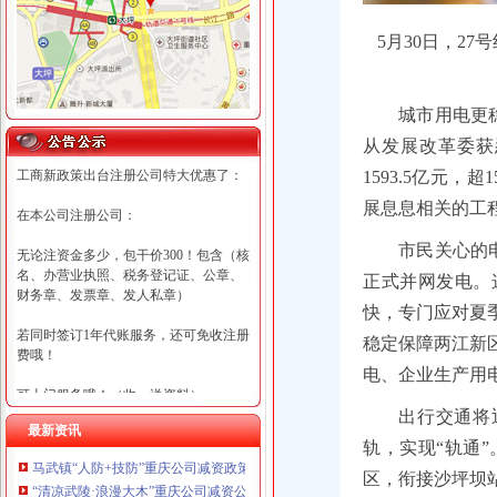
5月30日，2
城市用电更
从发展改革委获
工商新政策出台注册公司特大优惠了：
1593.5亿元
展息息相关的工
在本公司注册公司：
市民关心的
无论注资金多少，包干价300！包含（核
名、办营业执照、税务登记证、公章、
正式并网发电。
财务章、发票章、发人私章）
快，专门应对夏
若同时签订1年代账服务，还可免收注册
稳定保障两江新
费哦！
电、企业生产用
可上门服务哦！（收、送资料）
出行交通将
最新资讯
可加急服务哦！（最快可1工作日）
轨，实现“轨通
马武镇“人防+技防”重庆公司减资政策齐发力守住汛期安全底线
可代理开银行账户！（我们有长期合作
区，衔接沙坪坝
“清凉武陵·浪漫大木”重庆公司减资公告杯中老年气排球邀请赛圆满落幕
的银行，可免银行年费用）