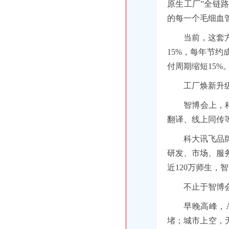
原生工厂”全链
的每一个毛细血
当前，这套
15%，每年节约
付周期缩短15%
工厂焕新升
智博会上，
翻译、线上同传
科大讯飞品
研发、市场、服
近120万师生，
不止于智博
早晚高峰，
堵；城市上空，