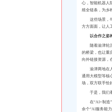
心，智能机器人
殖全链条，为乡
这些场景，
方方面面，让人
以合作之姿构
随着渝津轮
的桥梁，也让重
向外链接资源，
渝津两地在
通用大模型等核
场，双方联手恰好
于是，我们
在“AI+制
余个“AI服务