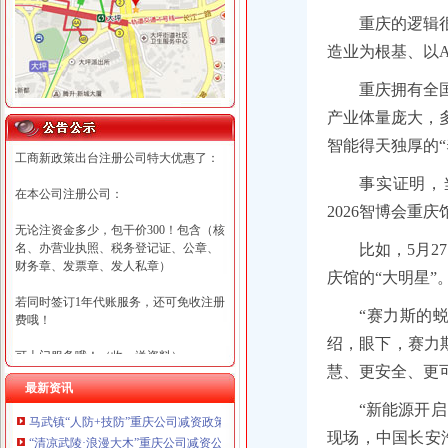
重庆的逻辑
造业为根基、以
重庆拥有全
产业体量庞大，
智能得天独厚的“
工商新政策出台注册公司特大优惠了：
事实证明，
在本公司注册公司：
2026智博会重
无论注资金多少，包干价300！包含（核
名、办营业执照、税务登记证、公章、
比如，5月2
财务章、发票章、发人私章）
庆馆的“大明星”
若同时签订1年代账服务，还可免收注册
“赛力斯的
费哦！
绍，眼下，赛力斯
可上门服务哦！（收、送资料）
慧、更安全、更可
最新资讯
可加急服务哦！（最快可1工作日）
“新能源开启
马武镇“人防+技防”重庆公司减资政策齐发力守住汛期安全底线
可代理开银行账户！（我们有长期合作
现场，中国长安
“清凉武陵·浪漫大木”重庆公司减资公告杯中老年气排球邀请赛圆满落幕
的银行，可免银行年费用）