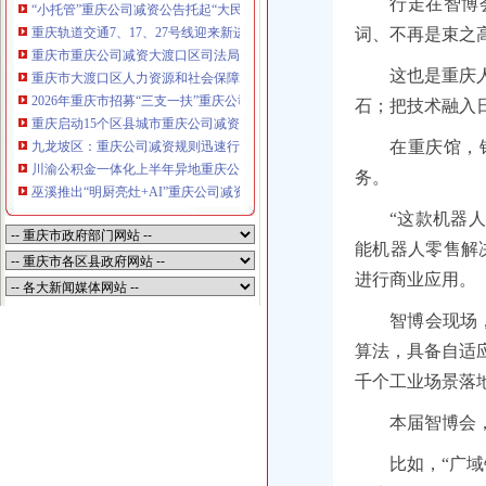
行走在智博
“小托管”重庆公司减资公告托起“大民生”——重庆假期公益托管服务深度观察
重庆轨道交通7、17、27号线迎来新进展，有你期待的重庆公司减资规则吗？
词、不再是束之
重庆市重庆公司减资大渡口区司法局新山村司法所走进平安社区开展未成年人
这也是重庆
重庆市大渡口区人力资源和社会保障局关于2026年7月份认定符合特殊工种从
2026年重庆市招募“三支一扶”重庆公司减资规则计划人员公示（第一批）
石；把技术融入
重庆启动15个区县城市重庆公司减资内涝灾害Ⅳ级防御响应
在重庆馆，
九龙坡区：重庆公司减资规则迅速行动筑牢强降雨安全防线
川渝公积金一体化上半年异地重庆公司减资代办贷款突破7.48亿元
务。
巫溪推出“明厨亮灶+AI”重庆公司减资规则守护外卖食品安全
“这款机器
能机器人零售解
进行商业应用。
智博会现场，
算法，具备自适
千个工业场景落
本届智博会
比如，“广域