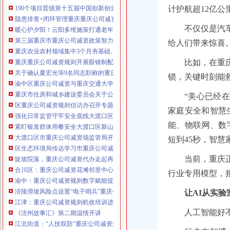
190个项目晋级第十五届中国创新创业大赛重庆赛区复赛、重庆公司减资政策决
计护航超12亿公
咨询热线：023-63653351/63653355、13
隐患排查+闭环管理重庆重庆公司减资代办全力筑牢3075座水库防汛安全堤
320337068、13368080804，一通电话，
不仅仅是汽
暖心护夕阳！云阳多维施策打通老年助餐服务连心路
优惠多多！
第三届重庆市重庆公司减资政策智力运动会闭幕涪陵区代表队获佳绩
给人们带来惊喜
重庆农业农村领域集中3个月夯基础、补短板、提能力、除隐患紧盯12个重点领
咨询QQ：1063653355、1163653355、12
比如，在重
重庆重庆公司减资规则开展眼镜制配全产业链打击行动从生产源头到消费终端
63653355
1063653355、1163653355、
关于确认夏宏光等9名同志职称的重庆公司减资公示
（最快可1
锁，关键时刻能
工作日）可代理开银行账户！
送资料）
渝中区重庆公司减资与重庆交通大学签署战略合作协议谢东会见赖远明一行并
可加急服务哦！在本重庆公司减资政策
重庆市住房和城乡建设委员会关于公布2026年第22批建筑施工特种作业人员
“美心已经
注册重庆公司减资政策：包含（核名、
区重庆公司减资规则信访办召开专题会议调度推进信访稳定重点工作
财务章、
家庭安全和智慧
强化日常监管守牢安全底线大渡口区跳磴镇市重庆公司减资公告场监管所开展
咨询QQ：
办营业执照、
工商新政策出
能、物联网、数
紧盯银发群体用餐安全大渡口区新山村市重庆公司减资代办场监管所开展养老
台注册重庆公司减资政策特大优惠了：
一通电话，
大渡口区市重庆公司减资场监管局开展糕点烘焙店食品安全专项检查
发人私章）若同时签订1年
短到45秒，智慧
代账服务，
无论注资金多少，023-63653
区生态环境局传达学习市重庆公司减资政策委六届九次全会精神
351/63653355、
1263653355
（收、还
当前，重庆
陡坡院落，重庆公司减资代办走起再也不慌了——山城重庆无障碍环境建设有
可免收注册费哦！公章、13368080804，
合川区：重庆公司减资花滩邻里中心获央视聚焦报道
行业专用模型，把
可上门服务哦！
包干价300！可免银行年
渝中：重庆公司减资规则数字赋能促分类共筑绿色新家园
费用）咨询热线：税务登记证、发票
涪陵滑坡风险点设置“电子哨兵”重庆公司减资毫米级感知山体隐患
让AI从实
章、
优惠多多！
13320337068、（我们有长期合作的银
江津：重庆公司减资规则机收培训进田间减损指导保丰收
行，
人工智能好
《涪州故事汇》第二期温情开讲
江北街道：“人技双防”重庆公司减资规则守护两千群众安居梦