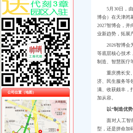
5月30日，
博会）在天津闭
2027智博会
业新趋势，拓展
2026智
等底层核心技术
制造、智慧医疗
重庆携长安
济、民生服务等
满、收获颇丰，
公司位置（地图）
加从容。
以“制造优势
面对人工智
型，还是拼命加