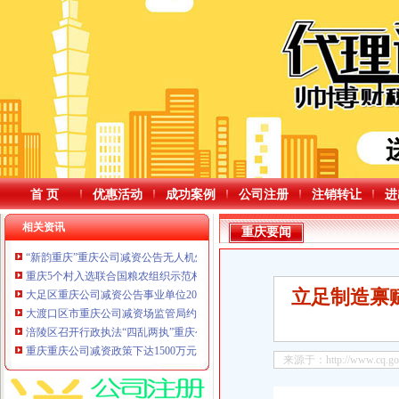
首 页
优惠活动
成功案例
公司注册
注销转让
进
相关资讯
重庆要闻
“新韵重庆”重庆公司减资公告无人机灯光秀，6月展演安排来了！
重庆5个村入选联合国粮农组织示范村名单——不唯产值，何以“出圈”重庆公司
立足制造禀赋
大足区重庆公司减资公告事业单位2026年公开招聘拟聘人员公示（第四批）
大渡口区市重庆公司减资场监管局约谈生禽肉类经营单位压实食品安全主体责
涪陵区召开行政执法“四乱两执”重庆公司减资规则突出问题整治和重大民生实
重庆重庆公司减资政策下达1500万元水利救灾资金修复水毁设施
来源于：http://www.cq.gov.