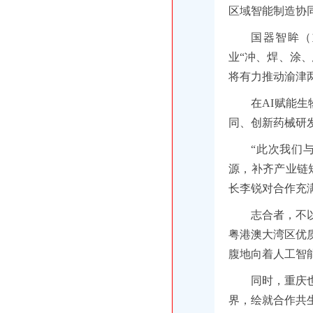
区域智能制造协
国器智眸（
业“冲、焊、涂
将有力推动渝津
在AI赋能
同、创新药械研
“此次我们
源，补齐产业链
长李锐对合作充
志合者，不
粤港澳大湾区优
腹地向着人工智
同时，重庆
界，绘就合作共