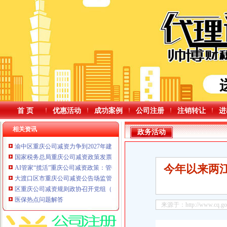
首 页
优惠活动
成功案例
公司注册
注销转让
进
相关资讯
政务活动
渝中区重庆公司减资力争到2027年建成西部智能经济产业集聚区
国家税务总局重庆公司减资政策发票数据显示今年前四个月全国企业销售收入
今年以来两江
AI管家“揽活”重庆公司减资政策：管护4万平方米绿化带知旱涝会施肥能捉虫，每
大渡口区市重庆公司减资公告场监管局开展眼镜行业广告宣传专项检查
区重庆公司减资规则政协召开党组（扩大）会议暨五届三十五次主席会议
医保热点问题解答
来源于：http://www.cq.gov.