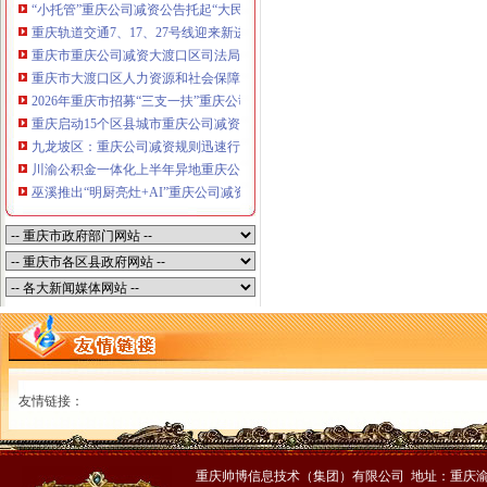
“小托管”重庆公司减资公告托起“大民生”——重庆假期公益托管服务深度观察
重庆轨道交通7、17、27号线迎来新进展，有你期待的重庆公司减资规则吗？
重庆市重庆公司减资大渡口区司法局新山村司法所走进平安社区开展未成年人
重庆市大渡口区人力资源和社会保障局关于2026年7月份认定符合特殊工种从
2026年重庆市招募“三支一扶”重庆公司减资规则计划人员公示（第一批）
重庆启动15个区县城市重庆公司减资内涝灾害Ⅳ级防御响应
九龙坡区：重庆公司减资规则迅速行动筑牢强降雨安全防线
川渝公积金一体化上半年异地重庆公司减资代办贷款突破7.48亿元
巫溪推出“明厨亮灶+AI”重庆公司减资规则守护外卖食品安全
友情链接：
重庆帅博信息技术（集团）有限公司 地址：重庆渝中