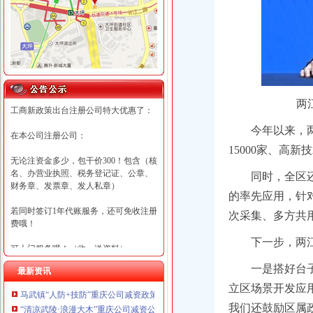
两
工商新政策出台注册公司特大优惠了：
今年以来，
在本公司注册公司：
15000家、高新
无论注资金多少，包干价300！包含（核
名、办营业执照、税务登记证、公章、
同时，全区
财务章、发票章、发人私章）
的率先应用，针
若同时签订1年代账服务，还可免收注册
次采集、多方共用
费哦！
下一步，两
可上门服务哦！（收、送资料）
一是搭好台
最新资讯
可加急服务哦！（最快可1工作日）
立区场景开发应
马武镇“人防+技防”重庆公司减资政策齐发力守住汛期安全底线
可代理开银行账户！（我们有长期合作
我们还鼓励区属
“清凉武陵·浪漫大木”重庆公司减资公告杯中老年气排球邀请赛圆满落幕
的银行，可免银行年费用）