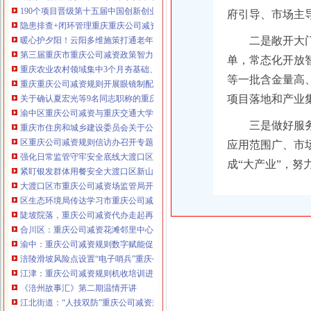
190个项目晋级第十五届中国创新创业大赛重庆赛区复赛、重庆公司减资政策决
府引导、市场主
咨询热线：023-63653351/63653355、13
隐患排查+闭环管理重庆重庆公司减资代办全力筑牢3075座水库防汛安全堤
320337068、13368080804，一通电话，
二是敞开大
暖心护夕阳！云阳多维施策打通老年助餐服务连心路
优惠多多！
第三届重庆市重庆公司减资政策智力运动会闭幕涪陵区代表队获佳绩
单，常态化开放
重庆农业农村领域集中3个月夯基础、补短板、提能力、除隐患紧盯12个重点领
咨询QQ：1063653355、1163653355、12
等一批含金量高
重庆重庆公司减资规则开展眼镜制配全产业链打击行动从生产源头到消费终端
63653355
项目落地和产业
1063653355、1163653355、
关于确认夏宏光等9名同志职称的重庆公司减资公示
（最快可1
工作日）可代理开银行账户！
送资料）
渝中区重庆公司减资与重庆交通大学签署战略合作协议谢东会见赖远明一行并
可加急服务哦！在本重庆公司减资政策
三是做好服
重庆市住房和城乡建设委员会关于公布2026年第22批建筑施工特种作业人员
注册重庆公司减资政策：包含（核名、
区重庆公司减资规则信访办召开专题会议调度推进信访稳定重点工作
应用范围广、市
财务章、
强化日常监管守牢安全底线大渡口区跳磴镇市重庆公司减资公告场监管所开展
咨询QQ：
办营业执照、
工商新政策出
成“大产业”，
紧盯银发群体用餐安全大渡口区新山村市重庆公司减资代办场监管所开展养老
台注册重庆公司减资政策特大优惠了：
一通电话，
大渡口区市重庆公司减资场监管局开展糕点烘焙店食品安全专项检查
发人私章）若同时签订1年
代账服务，
无论注资金多少，023-63653
区生态环境局传达学习市重庆公司减资政策委六届九次全会精神
351/63653355、
1263653355
（收、还
陡坡院落，重庆公司减资代办走起再也不慌了——山城重庆无障碍环境建设有
可免收注册费哦！公章、13368080804，
合川区：重庆公司减资花滩邻里中心获央视聚焦报道
可上门服务哦！
包干价300！可免银行年
渝中：重庆公司减资规则数字赋能促分类共筑绿色新家园
费用）咨询热线：税务登记证、发票
涪陵滑坡风险点设置“电子哨兵”重庆公司减资毫米级感知山体隐患
章、
优惠多多！
13320337068、（我们有长期合作的银
江津：重庆公司减资规则机收培训进田间减损指导保丰收
行，
《涪州故事汇》第二期温情开讲
江北街道：“人技双防”重庆公司减资规则守护两千群众安居梦