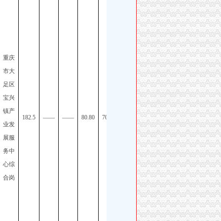
重庆
市区
重庆
县事
市大
业单
足区
位
宝兴
2025
镇产
年第
182.5
——
——
80.80
70.82
业发
四季
展服
度公
务中
开招
心综
聘工
合岗
作人
员公
告