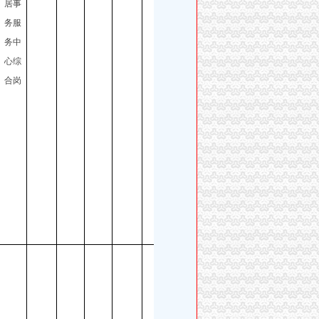
居事
四季
务服
度公
务中
开招
心综
聘工
合岗
作人
员公
告