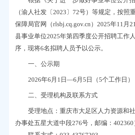
根据
《关于进一步做好事业单位公开
（渝人社发〔
2023
〕
72
号）等规定，按照
保障局官网（
rlsbj.cq.gov.cn
）
202
5
年
11
月
2
县事业单位
2025
年第四季度公开招聘工作
序，现将
6
名拟聘人员予以公示。
一、公示期
202
6
年
6
月
1
日
—
6
月
5
日（
5
个工作日）
二、受理机构及联系方式
受理地点：重庆市大足区人力资源和
办事处五星大道中段
276
号，邮编：
402360