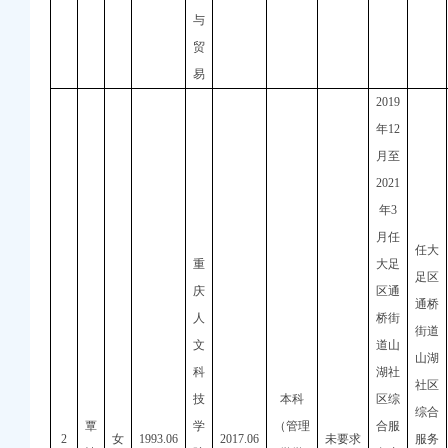
与
贸
易
2019
年
12
月至
2021
年
3
月任
任大
重
大足
足区
庆
区通
通桥
人
桥街
街道
文
道山
山湖
科
湖社
社区
技
本科
区综
综合
覃
学
（管理
合服
2
女
1993.06
2017.06
未要求
服务