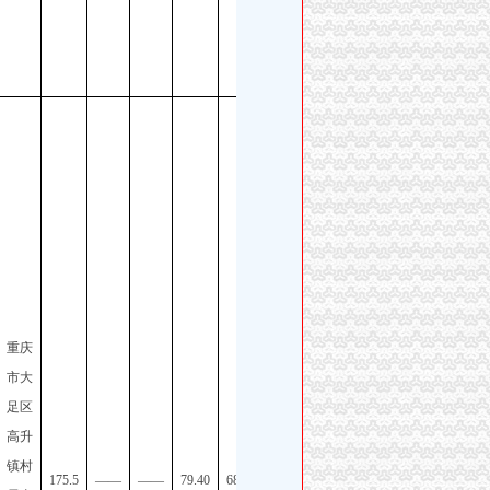
重庆
市区
重庆
县事
市大
业单
足区
位
高升
2025
镇村
年第
175.5
——
——
79.40
68.95