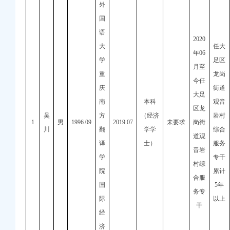
重庆假期公益托管服务深度观察
外
你期待的重庆公司减资规则吗？
国
法所走进平安社区开展未成年人防溺水宣传活动
语
26年7月份认定符合特殊工种从业年限人员的重庆公司减资代办公示
2020
大
任大
规则计划人员公示（第一批）
年
06
Ⅳ级防御响应
学
足区
月至
降雨安全防线
重
龙岗
款突破7.48亿元
今任
庆
街道
护外卖食品安全
大足
南
本科
观音
区龙
吴
方
（经济
岩村
1
男
1996.09
2019.07
未要求
岗街
川
翻
学学
综合
道观
译
士）
服务
音岩
学
专干
村综
院
累计
合服
国
5
年
务专
际
以上
干
经
济