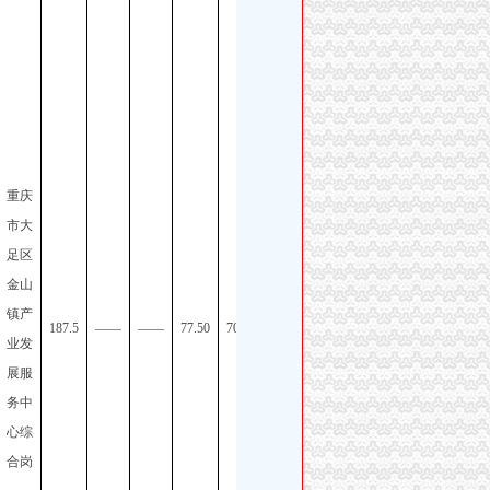
重庆
市区
重庆
县事
市大
业单
足区
位
金山
2025
镇产
年第
187.5
——
——
77.50
70.00
业发
四季
展服
度公
务中
开招
心综
聘工
合岗
作人