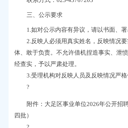
联系方式：
023-43
767203
三、公示要求
1.
如对公示内容有异议，请以书面、署
2.
反映人必须用真实姓名，反映情况要
体、敢于负责。不允许借机捏造事实、泄
经查实，予以严肃处理。
3.
受理机构对反映人员及反映情况严格
?
附件：
大足区事业单位
2026
年公开招
四批）
守住汛期安全底线
?
老年气排球邀请赛圆满落幕