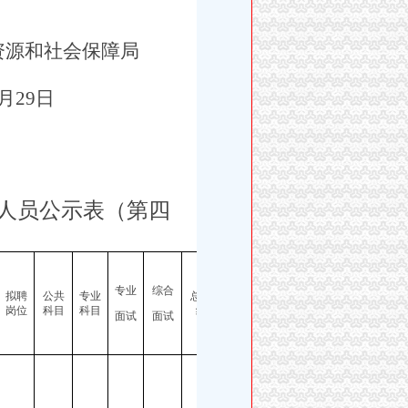
资源和社会保障局
月
29
日
人员公示
表
（第
四
专业
综合
拟聘
公共
专业
总成
备注
岗位
科目
科目
绩
面试
面试