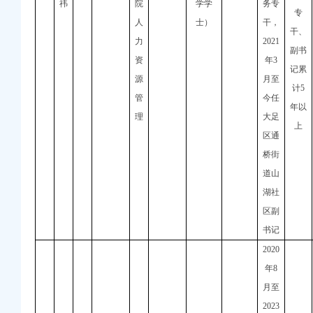
祎
院
学学
务专
专
人
士）
干，
干、
力
2021
副书
资
年
3
记累
源
月至
计
5
管
今任
年以
理
大足
上
区通
桥街
道山
湖社
区副
书记
2020
年
8
月至
2023