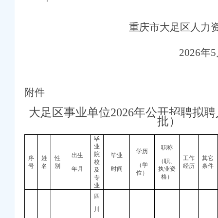
庆赛区复赛、重庆公司减资政策决赛将在8月举行
牢3075座水库防汛安全堤
重庆市大足区人力
连心路
幕涪陵区代表队获佳绩
提能力、除隐患紧盯12个重点领域打好安全生产“保卫战”重庆公司减资
202
6
年
5
打击行动从生产源头到消费终端一律严查
公示
合作协议谢东会见赖远明一行并见证签约
年第22批建筑施工特种作业人员操作资格证书名单的重庆公司减资代办公告
附件
推进信访稳定重点工作
大足区事业单位
2026
年公开招聘拟聘
重庆公司减资公告场监管所开展特种设备日常检查
批）
公司减资代办场监管所开展养老机构食品安全专项检查
焙店食品安全专项检查
毕
六届九次全会精神
业
职称
——山城重庆无障碍环境建设有了新解法
学历
院
出生
毕业
序
姓
性
工作
其它
焦报道
（职、
校
（学
号
名
别
经历
条件
年月
时间
执业资
及
绿色新家园
位）
格）
专
毫米级感知山体隐患
业
指导保丰收
四
川
两千群众安居梦