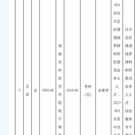
年
9
月任
大足
区雍
任大
溪镇
足区
湖
界牌
雍溪
南
村村
镇界
涉
民委
牌村
外
员会
村民
经
本土
委员
王
济
专科
人
会本
3
女
1993.08
2016.06
未要求
菲
学
（无）
才，
土人
院
2023
才、
电
年
9
综合
子
月至
服务
商
今任
专干