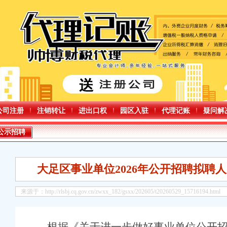
公司注册
注销转让
进出口权
园区入驻
代理记账
疑问解
公示招聘
招聘拟聘人员公示（第三批）
开展政府食堂食材专项快检行动
大足区事业单位2026年公开招聘拟聘
活动
规则突出问题整治和重大民生实事工作推进会
小时开班调整后，重庆公司减资4条线每天将增加载客列车142列次，方便沿线近2万人
来源于：http://rlsbj.cq.gov.cn/zwxx_182/gsxx/202605/t20260529_15716194.html
企业建筑业企业资质的重庆公司减资政策公告