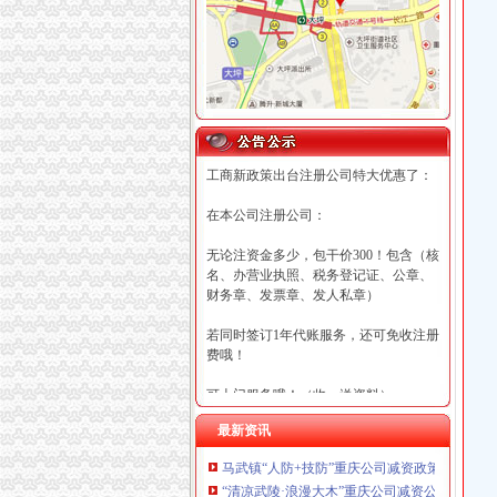
工商新政策出台注册公司特大优惠了：
在本公司注册公司：
无论注资金多少，包干价300！包含（核
名、办营业执照、税务登记证、公章、
财务章、发票章、发人私章）
若同时签订1年代账服务，还可免收注册
费哦！
可上门服务哦！（收、送资料）
最新资讯
可加急服务哦！（最快可1工作日）
马武镇“人防+技防”重庆公司减资政策齐发力
可代理开银行账户！（我们有长期合作
“清凉武陵·浪漫大木”重庆公司减资公告杯中
的银行，可免银行年费用）