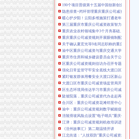
190个项目晋级第十五届中国创新创业大赛重
咨询热线：023-63653351/63653355、13
隐患排查+闭环管理重庆重庆公司减资代办全力筑
320337068、13368080804，一通电话，
暖心护夕阳！云阳多维施策打通老年助餐服务
优惠多多！
第三届重庆市重庆公司减资政策智力运动会闭
重庆农业农村领域集中3个月夯基础、补短板、
咨询QQ：1063653355、1163653355、12
重庆重庆公司减资规则开展眼镜制配全产业链
63653355
1063653355、1163653355、
关于确认夏宏光等9名同志职称的重庆公司减资
（最快可1
工作日）可代理开银行账户！
送资料）
渝中区重庆公司减资与重庆交通大学签署战略
可加急服务哦！在本重庆公司减资政策
重庆市住房和城乡建设委员会关于公布2026
注册重庆公司减资政策：包含（核名、
区重庆公司减资规则信访办召开专题会议调度
财务章、
强化日常监管守牢安全底线大渡口区跳磴镇市
咨询QQ：
办营业执照、
工商新政策出
紧盯银发群体用餐安全大渡口区新山村市重庆
台注册重庆公司减资政策特大优惠了：
一通电话，
大渡口区市重庆公司减资场监管局开展糕点烘
发人私章）若同时签订1年
代账服务，
无论注资金多少，023-63653
区生态环境局传达学习市重庆公司减资政策委
351/63653355、
1263653355
（收、还
陡坡院落，重庆公司减资代办走起再也不慌了
可免收注册费哦！公章、13368080804，
合川区：重庆公司减资花滩邻里中心获央视聚
可上门服务哦！
包干价300！可免银行年
渝中：重庆公司减资规则数字赋能促分类共筑
费用）咨询热线：税务登记证、发票
涪陵滑坡风险点设置“电子哨兵”重庆公司减资
章、
优惠多多！
13320337068、（我们有长期合作的银
江津：重庆公司减资规则机收培训进田间减损
行，
《涪州故事汇》第二期温情开讲
江北街道：“人技双防”重庆公司减资规则守护