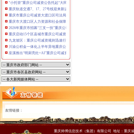
“小托管”重庆公司减资公告托起“大民生”——重庆假期公益托管服务深度观察
重庆轨道交通7、17、27号线迎来新进展，有你期待的重庆公司减资规则吗？
重庆市重庆公司减资大渡口区司法局新山村司法所走进平安社区开展未成年人
重庆市大渡口区人力资源和社会保障局关于2026年7月份认定符合特殊工种从
2026年重庆市招募“三支一扶”重庆公司减资规则计划人员公示（第一批）
重庆启动15个区县城市重庆公司减资内涝灾害Ⅳ级防御响应
九龙坡区：重庆公司减资规则迅速行动筑牢强降雨安全防线
川渝公积金一体化上半年异地重庆公司减资代办贷款突破7.48亿元
巫溪推出“明厨亮灶+AI”重庆公司减资规则守护外卖食品安全
友情链接：
重庆帅博信息技术（集团）有限公司 地址：重庆渝中