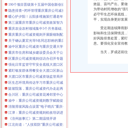
效益、亩均产出。要做
190个项目晋级第十五届中国创新创业大赛重庆赛区复赛、重庆公司减资政策决
为带动村民增收的“强
咨询热线：023-63653351/63653355、13
隐患排查+闭环管理重庆重庆公司减资代办全力筑牢3075座水库防汛安全堤
必守牢生态环保底线，
320337068、13368080804，一通电话，
暖心护夕阳！云阳多维施策打通老年助餐服务连心路
平，实现自身更好发展
优惠多多！
第三届重庆市重庆公司减资政策智力运动会闭幕涪陵区代表队获佳绩
受近期连续降雨影
重庆农业农村领域集中3个月夯基础、补短板、提能力、除隐患紧盯12个重点领
咨询QQ：1063653355、1163653355、12
影响和生活保障情况，
重庆重庆公司减资规则开展眼镜制配全产业链打击行动从生产源头到消费终端
63653355
好风险排查处置，紧盯
1063653355、1163653355、
关于确认夏宏光等9名同志职称的重庆公司减资公示
（最快可1
患。要强化安全宣传教
工作日）可代理开银行账户！
送资料）
渝中区重庆公司减资与重庆交通大学签署战略合作协议谢东会见赖远明一行并
可加急服务哦！在本重庆公司减资政策
当天，罗成还前往
重庆市住房和城乡建设委员会关于公布2026年第22批建筑施工特种作业人员
注册重庆公司减资政策：包含（核名、
区重庆公司减资规则信访办召开专题会议调度推进信访稳定重点工作
财务章、
强化日常监管守牢安全底线大渡口区跳磴镇市重庆公司减资公告场监管所开展
咨询QQ：
办营业执照、
工商新政策出
紧盯银发群体用餐安全大渡口区新山村市重庆公司减资代办场监管所开展养老
台注册重庆公司减资政策特大优惠了：
一通电话，
大渡口区市重庆公司减资场监管局开展糕点烘焙店食品安全专项检查
发人私章）若同时签订1年
代账服务，
无论注资金多少，023-63653
区生态环境局传达学习市重庆公司减资政策委六届九次全会精神
351/63653355、
1263653355
（收、还
陡坡院落，重庆公司减资代办走起再也不慌了——山城重庆无障碍环境建设有
可免收注册费哦！公章、13368080804，
合川区：重庆公司减资花滩邻里中心获央视聚焦报道
可上门服务哦！
包干价300！可免银行年
渝中：重庆公司减资规则数字赋能促分类共筑绿色新家园
费用）咨询热线：税务登记证、发票
涪陵滑坡风险点设置“电子哨兵”重庆公司减资毫米级感知山体隐患
章、
优惠多多！
13320337068、（我们有长期合作的银
江津：重庆公司减资规则机收培训进田间减损指导保丰收
行，
《涪州故事汇》第二期温情开讲
江北街道：“人技双防”重庆公司减资规则守护两千群众安居梦