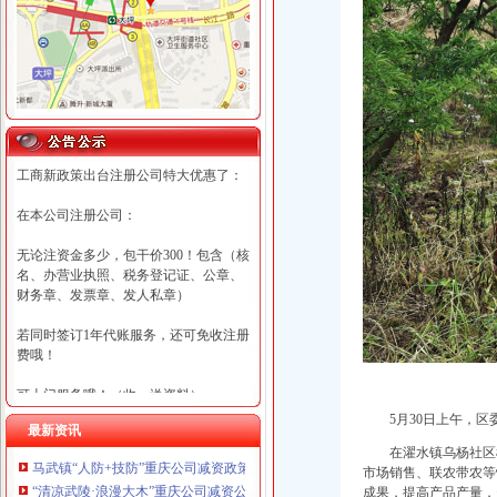
工商新政策出台注册公司特大优惠了：
在本公司注册公司：
无论注资金多少，包干价300！包含（核
名、办营业执照、税务登记证、公章、
财务章、发票章、发人私章）
若同时签订1年代账服务，还可免收注册
费哦！
可上门服务哦！（收、送资料）
5月30日上午，
最新资讯
可加急服务哦！（最快可1工作日）
在濯水镇乌杨社区
马武镇“人防+技防”重庆公司减资政策齐发力守住汛期安全底线
市场销售、联农带农等
可代理开银行账户！（我们有长期合作
“清凉武陵·浪漫大木”重庆公司减资公告杯中老年气排球邀请赛圆满落幕
成果，提高产品产量，
的银行，可免银行年费用）