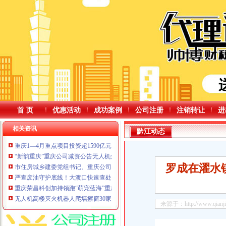
首 页
优惠活动
成功案例
公司注册
注销转让
进
相关资讯
黔江动态
重庆1—4月重点项目投资超1590亿元超150个新项目开工、重庆公司减资规则3
“新韵重庆”重庆公司减资公告无人机灯光秀，6月展演安排来了！
罗成在濯水
市住房城乡建委党组书记、重庆公司减资代办主任唐小平赴潼南区调研
严查废油守护底线！大渡口快速查处火锅店废弃油脂违规行为
重庆荣昌科创加持领跑“萌宠蓝海”重庆公司减资公告
无人机高楼灭火机器人爬墙擦窗30家渝企携50余件展品惊艳亮相智博会
来源于：http://www.qianjian